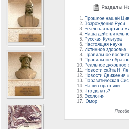
Разделы Но
Прошлое нашей Цив
Возрождение Руси
Реальная картина м
Наша действительно
Русская Культура
Настоящая наука
Истинное здоровье
Правильное воспит
Правильное образо
Реальное духовное 
Новости сайта Н. Л
Новости Движения 
Паразитическая Си
Наши соратники
Что делать?
Экология
Юмор
Перей