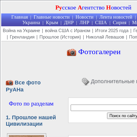
Ру
сское
А
гентство
Н
овостей
Главная
Главные новости
Новости
Лента новостей
|
|
|
|
Украина
Крым
ДНР
ЛНР
США
Сирия
М
|
|
|
|
|
|
Война на Украине
|
война США с Ираном
|
Итоги 2025 года
|
Г
|
Гренландия
|
Прошлое (История)
|
Николай Левашов
|
Поп
Фотогалереи
Дополнительные 
Все фото
РуАНа
Фото по разделам
1. Прошлое нашей
Цивилизации