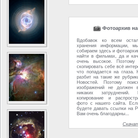
Фотоархив на
Вдобавок ко всем оста
хранения информации, мы
собираем здесь и фотоархи
найти в фильмах, да и кач
очень высокое. Поэтому
скопировать себе всё интер
что попадается на глаза.
разбит на такие же рубрик
Новостей. Поэтому пои
изображений не должен 
никаких затруднений. П
копирование и распрост
фото с нашего сайта. Ес
будете давать ссылки на 
Вам очень благодарны...
Скача