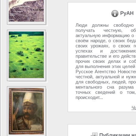
РуАН
Люди должны свободно 
получать честную, о
актуальную информацию о с
своём народе, о своих бед
своих урожаях, о своих г
успехах и достижени
правительстве и его действ
прочих своих делах и со
для выполнения этих целей
Русское Агентство Новосте
честной, актуальной и нуж
для свободных, людей, пр
ментального сна разум
точных сведений о том
происходит...
Ч
Публикации н