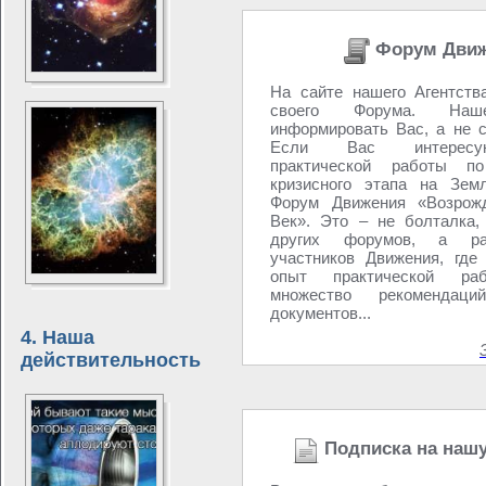
Форум Движ
На сайте нашего Агентств
своего Форума. Н
информировать Вас, а не с
Если Вас интересу
практической работы п
кризисного этапа на Зем
Форум Движения «Возрожд
Век». Это – не болталка,
других форумов, а р
участников Движения, где
опыт практической раб
множество рекоменда
документов...
4. Наша
действительность
Подписка на наш