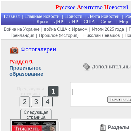
Ру
сское
А
гентство
Н
овостей
Главная
Главные новости
Новости
Лента новостей
Ро
|
|
|
|
Крым
ДНР
ЛНР
США
Сирия
Мир
|
|
|
|
|
|
Война на Украине
|
война США с Ираном
|
Итоги 2025 года
|
Г
Гренландия
|
Прошлое (История)
|
Николай Левашов
|
По
Фотогалереи
Раздел 9.
Дополнительны
Правильное
образование
Предыдущая
1
страница
2
3
4
Следующая
страница
Разделы 