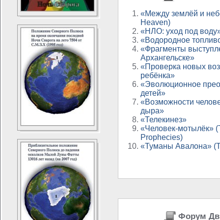
«Между землёй и небо
Heaven)
«НЛО: уход под воду
«Водородное топлив
«Фрагменты выступл
Архангельске»
«Проверка новых во
ребёнка»
«Эволюционное прео
детей»
«Возможности челове
дыра»
«Телекинез»
«Человек-мотылёк» 
Prophecies)
«Туманы Авалона» (Th
Форум Дв