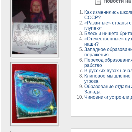
Новости на 
Как изменились школ
СССР?
«Развитые» страны с
глупеют
Блеск и нищета брит
«Отечественные» вуз
наши?
Западное образовани
поражения
Переход образования
рабство
В русских вузах нача
Клиповое мышление 
угроза
Образование отдали 
Запада
Чиновники устроили 