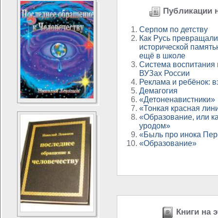
Публикации н
Серпом по детству
Как Русь превращали 
исторической память
ещё в школе
Система воспитания 
ВУЗах России
Реклама и ребёнок: 
Демагогия
«Детоненавистники»
«Тонкая красная лин
«Образование, или к
уродом»
«Быль про инока Пер
«Образование»
Книги на э