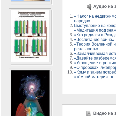
Аудио на э
«Налог на недвижимо
народа»
Выступление на кон
«Медитация под знак
«Кто родился в Рожд
«Воспитание воина»
«Теория Вселенной и
реальность»
«Замалчиваемая ист
«Давайте разберемся 
«Укрощение стропти
«О пророках, лжепр
«Кому и зачем потре
«тёмной материи...»
Видео на э