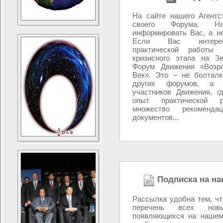
На сайте нашего Агентс
своего Форума. 
информировать Вас, а н
Если Вас интере
практической работы 
кризисного этапа на З
Форум Движения «Возро
Век». Это – не болталк
других форумов, а 
участников Движения, г
опыт практической р
множество рекоменд
документов...
Подписка на на
Рассылка удобна тем, ч
перечень всех новы
появляющихся на нашем