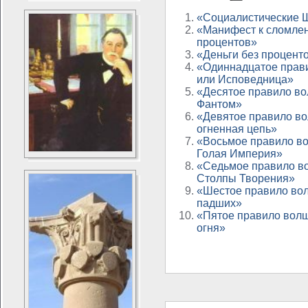
«Социалистические 
«Манифест к сломле
процентов»
«Деньги без процент
«Одиннадцатое прав
или Исповедница»
«Десятое правило во
Фантом»
«Девятое правило во
огненная цепь»
«Восьмое правило в
Голая Империя»
«Седьмое правило в
Столпы Творения»
«Шестое правило во
падших»
«Пятое правило волш
огня»