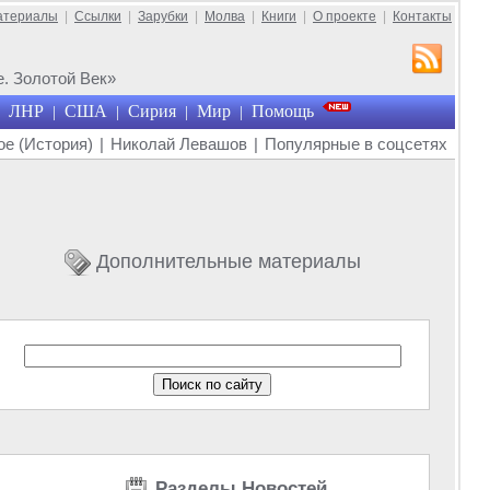
атериалы
|
Ссылки
|
Зарубки
|
Молва
|
Книги
|
О проекте
|
Контакты
. Золотой Век»
ЛНР
США
Сирия
Мир
Помощь
|
|
|
|
е (История)
|
Николай Левашов
|
Популярные в соцсетях
Дополнительные материалы
Разделы Новостей