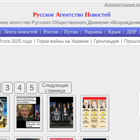
Дополнительные м
Ру
сское
А
гентство
Н
овостей
ое агентство Русского Общественного Движения «Возрождение
Лента новостей
Россия
Путин
Украина
Крым
ДНР
|
|
|
|
|
|
|
Итоги 2025 года
|
Герои войны на Украине
|
Гренландия
|
Прошло
Следующая
3
4
5
страница