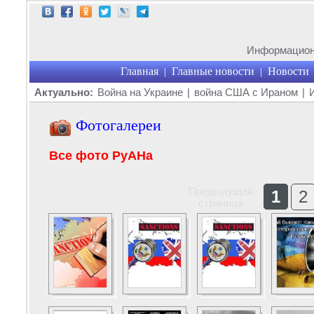
Информационн
Главная
Главные новости
Новости
|
|
Актуально:
Война на Украине
|
война США с Ираном
|
Фотогалереи
Все фото РуАНа
Предыдущая
1
2
страница