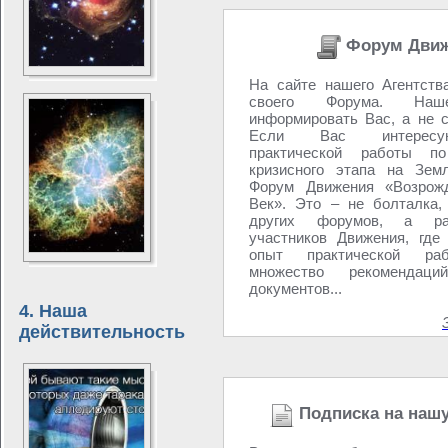
Форум Движ
На сайте нашего Агентств
своего Форума. Н
информировать Вас, а не с
Если Вас интересу
практической работы п
кризисного этапа на Зем
Форум Движения «Возрожд
Век». Это – не болталка,
других форумов, а р
участников Движения, где
опыт практической раб
множество рекоменда
документов...
4. Наша
действительность
Подписка на наш