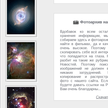
Фотоархив на
Вдобавок ко всем оста
хранения информации, мы
собираем здесь и фотоархи
найти в фильмах, да и кач
очень высокое. Поэтому
скопировать себе всё интер
что попадается на глаза.
разбит на такие же рубрик
Новостей. Поэтому пои
изображений не должен 
никаких затруднений. П
копирование и распрост
фото с нашего сайта. Ес
будете давать ссылки на 
Вам очень благодарны...
Скача