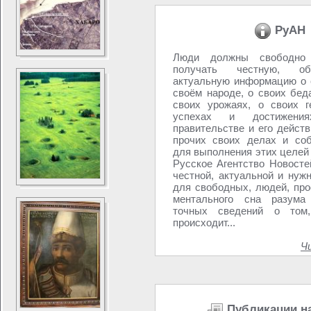
РуАН
Люди должны свободно 
получать честную, о
актуальную информацию о с
своём народе, о своих бед
своих урожаях, о своих г
успехах и достижени
правительстве и его действ
прочих своих делах и со
для выполнения этих целей
Русское Агентство Новосте
честной, актуальной и нуж
для свободных, людей, пр
ментального сна разум
точных сведений о том
происходит...
Ч
Публикации н