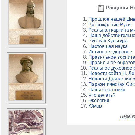
Разделы Но
Прошлое нашей Цив
Возрождение Руси
Реальная картина м
Наша действительно
Русская Культура
Настоящая наука
Истинное здоровье
Правильное воспит
Правильное образо
Реальное духовное 
Новости сайта Н. Л
Новости Движения 
Паразитическая Си
Наши соратники
Что делать?
Экология
Юмор
Перей