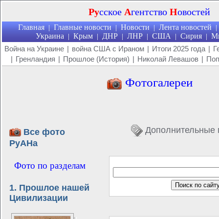
Ру
сское
А
гентство
Н
овостей
Главная
Главные новости
Новости
Лента новостей
|
|
|
|
Украина
Крым
ДНР
ЛНР
США
Сирия
М
|
|
|
|
|
|
Война на Украине
|
война США с Ираном
|
Итоги 2025 года
|
Г
|
Гренландия
|
Прошлое (История)
|
Николай Левашов
|
Поп
Фотогалереи
Дополнительные 
Все фото
РуАНа
Фото по разделам
1. Прошлое нашей
Цивилизации