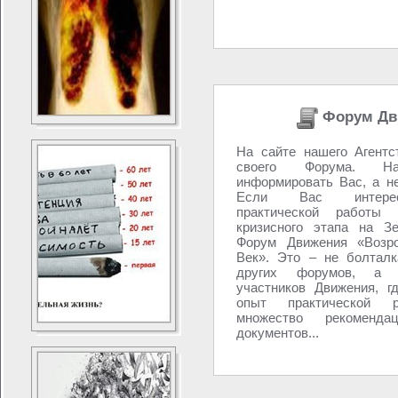
Форум Дв
На сайте нашего Агентс
своего Форума. 
информировать Вас, а н
Если Вас интере
практической работы 
кризисного этапа на З
Форум Движения «Возро
Век». Это – не болталк
других форумов, а 
участников Движения, г
опыт практической р
множество рекоменд
документов...