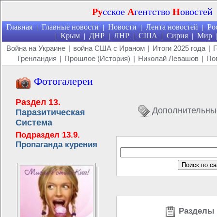
Ру
сское
А
гентство
Н
овостей
Главная
Главные новости
Новости
Лента новостей
Ро
|
|
|
|
Крым
ДНР
ЛНР
США
Сирия
Мир
|
|
|
|
|
|
Война на Украине
|
война США с Ираном
|
Итоги 2025 года
|
Г
Гренландия
|
Прошлое (История)
|
Николай Левашов
|
По
Фотогалереи
Раздел 13.
Дополнительны
Паразитическая
Система
Подраздел 13.9.
Пропаганда курения
Разделы 