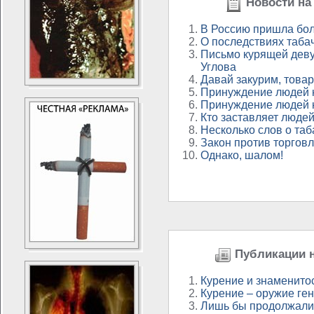
Новости на 
В Россию пришла бо
О последствиях таба
Письмо курящей дев
Углова
Давай закурим, товар
Принуждение людей к
Принуждение людей к
Кто заставляет людей
Несколько слов о та
Закон против торгов
Однако, шалом!
Публикации н
Курение и знаменито
Курение – оружие ге
Лишь бы продолжали 