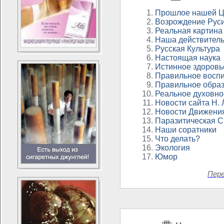
Прошлое нашей Ц
Возрождение Рус
Реальная картина
Наша действитель
Русская Культура
Настоящая наука
Истинное здоровь
Правильное восп
Правильное обра
Реальное духовно
Новости сайта Н.
Новости Движени
Паразитическая 
Наши соратники
Что делать?
Экология
Юмор
Пер