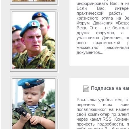
информировать Вас, а н
Если Вас интере
практической работы 
кризисного этапа на З
Форум Движения «Возро
Век». Это – не болталк
других форумов, а 
участников Движения, г
опыт практической р
множество рекоменд
документов...
Подписка на на
Рассылка удобна тем, ч
перечень всех новы
появляющихся на нашем
свой компьютер по элек
через канал RSS. Конечно
прочесть подробности, 
сайт, но зато Вы будете 