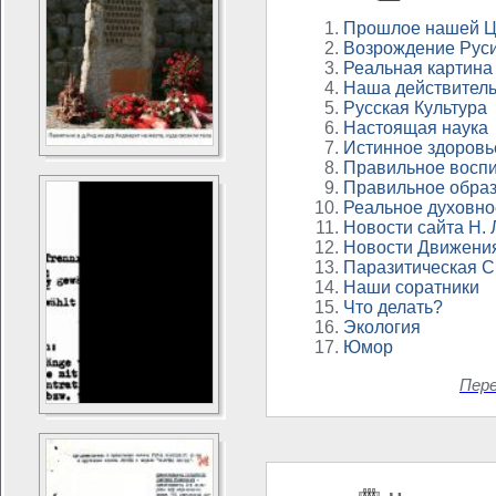
Прошлое нашей Ц
Возрождение Рус
Реальная картина
Наша действитель
Русская Культура
Настоящая наука
Истинное здоровь
Правильное восп
Правильное обра
Реальное духовно
Новости сайта Н.
Новости Движени
Паразитическая 
Наши соратники
Что делать?
Экология
Юмор
Пер