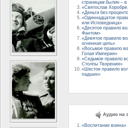
страницам былин – в
«Святослав Хоробре.
«Деньги без процент
«Одиннадцатое прав
или Исповедница»
«Десятое правило во
Фантом»
«Девятое правило во
огненная цепь»
«Восьмое правило в
Голая Империя»
«Седьмое правило в
Столпы Творения»
«Шестое правило во
падших»
Аудио на э
«Воспитание воина»