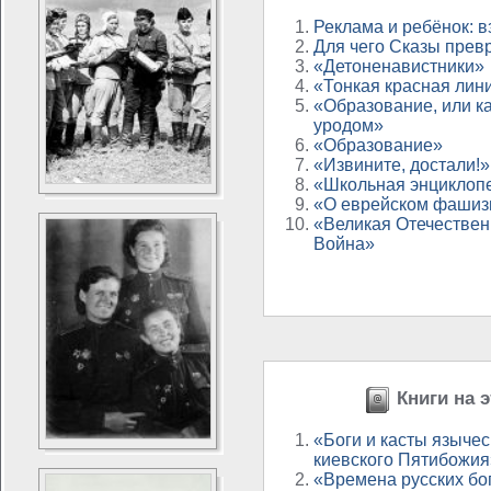
Реклама и ребёнок: 
Для чего Сказы прев
«Детоненавистники»
«Тонкая красная лин
«Образование, или к
уродом»
«Образование»
«Извините, достали!»
«Школьная энциклоп
«О еврейском фашиз
«Великая Отечестве
Война»
Книги на э
«Боги и касты язычес
киевского Пятибожия
«Времена русских бо