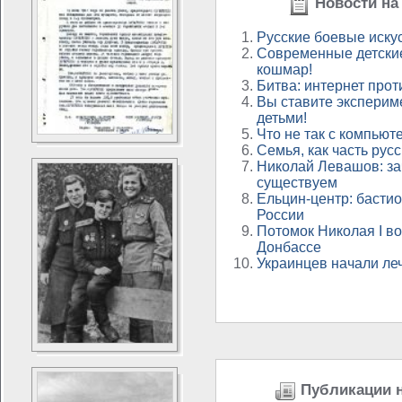
Новости на 
Русские боевые иску
Современные детские
кошмар!
Битва: интернет прот
Вы ставите эксперим
детьми!
Что не так с компью
Семья, как часть рус
Николай Левашов: з
существуем
Ельцин-центр: бастио
России
Потомок Николая I в
Донбассе
Украинцев начали ле
Публикации н