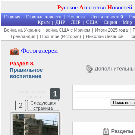
Ру
сское
А
гентство
Н
овостей
Главная
Главные новости
Новости
Лента новостей
Ро
|
|
|
|
Крым
ДНР
ЛНР
США
Сирия
Мир
|
|
|
|
|
|
Война на Украине
|
война США с Ираном
|
Итоги 2025 года
|
Г
Гренландия
|
Прошлое (История)
|
Николай Левашов
|
По
Фотогалереи
Раздел 8.
Дополнительны
Правильное
воспитание
Предыдущая
1
страница
Следующая
2
страница
Разделы 