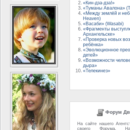
«Кин-дза-дза!»
«Туманы Авалона» (Th
«Между землёй и небо
Heaven)
«Васаби» (Wasabi)
«Фрагменты выступл
Архангельске»
«Проверка новых во
ребёнка»
«Эволюционное прео
детей»
«Возможности челове
дыра»
«Телекинез»
Форум Дв
На сайте нашего Агентс
своего Форума. 