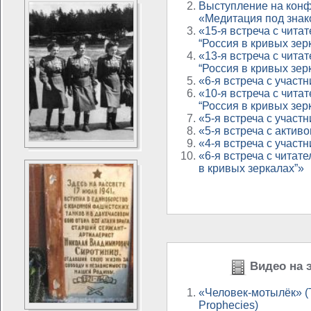
Выступление на кон
«Медитация под знак
«15-я встреча с чита
“Россия в кривых зер
«13-я встреча с чита
“Россия в кривых зер
«6-я встреча с учас
«10-я встреча с чита
“Россия в кривых зер
«5-я встреча с учас
«5-я встреча с акти
«4-я встреча с учас
«6-я встреча с читат
в кривых зеркалах”»
Видео на э
«Человек-мотылёк» 
Prophecies)