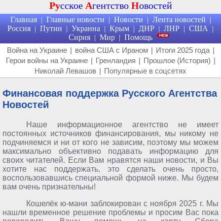
Ру
сское
А
гентство
Н
овостей
Главная
Главные новости
Новости
Лента новостей
|
|
|
|
Россия
Путин
Украина
Крым
ДНР
ЛНР
США
|
|
|
|
|
|
|
Сирия
Мир
Помощь
|
|
Война на Украине
|
война США с Ираном
|
Итоги 2025 года
|
Герои войны на Украине
|
Гренландия
|
Прошлое (История)
|
Николай Левашов
|
Популярные в соцсетях
Финансовая поддержка Русского Агентства
Новостей
Наше информационное агентство не имеет
постоянных источников финансирования, мы никому не
подчиняемся и ни от кого не зависим, поэтому мы можем
максимально объективно подавать информацию для
своих читателей. Если Вам нравятся наши новости, и Вы
хотите нас поддержать, это сделать очень просто,
воспользовавшись специальной формой ниже. Мы будем
вам очень признательны!
Кошелёк ю-мани заблокирован с ноября 2025 г. Мы
нашли временное решение проблемы и просим Вас пока