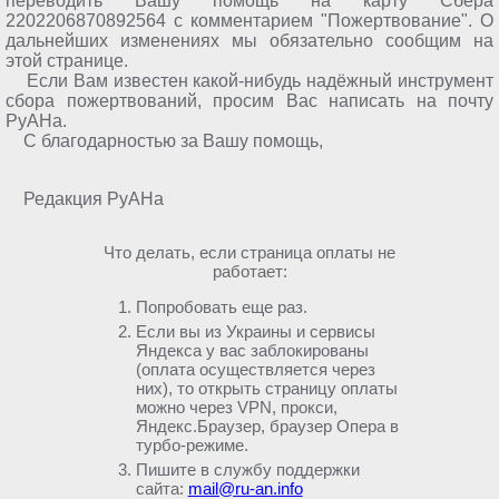
переводить Вашу помощь на карту Сбера
2202206870892564 с комментарием "Пожертвование". О
дальнейших изменениях мы обязательно сообщим на
этой странице.
Если Вам известен какой-нибудь надёжный инструмент
сбора пожертвований, просим Вас написать на почту
РуАНа.
С благодарностью за Вашу помощь,
Редакция РуАНа
Что делать, если страница оплаты не
работает:
Попробовать еще раз.
Если вы из Украины и сервисы
Яндекса у вас заблокированы
(оплата осуществляется через
них), то открыть страницу оплаты
можно через VPN, прокси,
Яндекс.Браузер, браузер Опера в
турбо-режиме.
Пишите в службу поддержки
сайта:
mail@ru-an.info