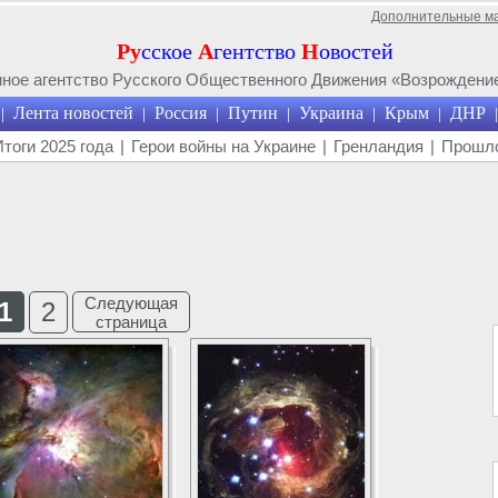
Дополнительные м
Ру
сское
А
гентство
Н
овостей
ое агентство Русского Общественного Движения «Возрождение
Лента новостей
Россия
Путин
Украина
Крым
ДНР
|
|
|
|
|
|
|
Итоги 2025 года
|
Герои войны на Украине
|
Гренландия
|
Прошло
Следующая
1
2
страница