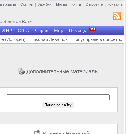
атериалы
|
Ссылки
|
Зарубки
|
Молва
|
Книги
|
О проекте
|
Контакты
. Золотой Век»
ЛНР
США
Сирия
Мир
Помощь
|
|
|
|
е (История)
|
Николай Левашов
|
Популярные в соцсетях
Дополнительные материалы
Разделы Новостей