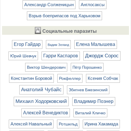
Александр Солженицын
Англосаксы
Взрыв боеприпасов под Харьковом
Социальные паразиты
Егор Гайдар
Елена Малышева
Вадим Зеланд
Джордж Сорос
Гарри Каспаров
Юрий Шевчук
Виктор Шендерович
Пётр Порошенко
Константин Боровой
Ксения Собчак
Рокфеллер
Анатолий Чубайс
Збигнев Бжезинский
Михаил Ходорковский
Владимир Познер
Алексей Венедиктов
Виталий Кличко
Алексей Навальный
Ирина Хакамада
Ротшильд