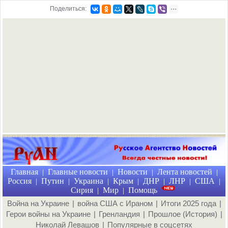
Поделиться:
Главная
Главные новости
Новости
Лента новостей
|
|
|
|
Россия
Путин
Украина
Крым
ДНР
ЛНР
США
|
|
|
|
|
|
|
Сирия
Мир
Помощь
|
|
Война на Украине
|
война США с Ираном
|
Итоги 2025 года
|
Герои войны на Украине
|
Гренландия
|
Прошлое (История)
|
Николай Левашов
|
Популярные в соцсетях