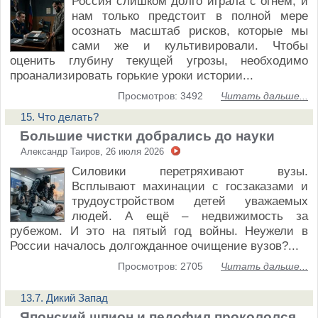
Россия слишком долго играла с огнём, и
нам только предстоит в полной мере
осознать масштаб рисков, которые мы
сами же и культивировали. Чтобы
оценить глубину текущей угрозы, необходимо
проанализировать горькие уроки истории...
Просмотров: 3492
Читать дальше...
15. Что делать?
Большие чистки добрались до науки
Александр Таиров, 26 июля 2026
Силовики перетряхивают вузы.
Всплывают махинации с госзаказами и
трудоустройством детей уважаемых
людей. А ещё – недвижимость за
рубежом. И это на пятый год войны. Неужели в
России началось долгожданное очищение вузов?...
Просмотров: 2705
Читать дальше...
13.7. Дикий Запад
Японский шпион и педофил прокололся