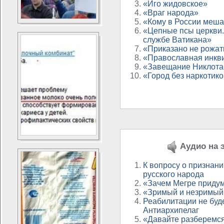
«Иго жидовское»
«Враг народа»
«Кому в России меша
«Цепные псы церкви.
службе Ватикана»
«Приказано не рожат
«Православная инкви
«Завещание Никлота
«Город без наркотик
Аудио на э
К вопросу о признан
русского народа
«Зачем Мегре приду
«Зримый и незримый
Реабилитации не буд
Антиархипелаг
«Давайте разберемся 