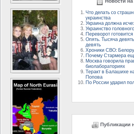
Новости на 
Что делать со страш
украинства
Украина должна исче
Украинство головного
Переворот готовится
Опять. Тысяча девять
девять
Хроники СВО: Белору
Почему Стармера ещ
Москва говорила пра
биолабораториях
Теракт в Балашихе н
Попова
По России ударил по
Публикации н