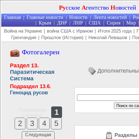
Ру
сское
А
гентство
Н
овостей
Главная
Главные новости
Новости
Лента новостей
Ро
|
|
|
|
Крым
ДНР
ЛНР
США
Сирия
Мир
|
|
|
|
|
|
Война на Украине
|
война США с Ираном
|
Итоги 2025 года
|
Г
Гренландия
|
Прошлое (История)
|
Николай Левашов
|
По
Фотогалереи
Раздел 13.
Дополнительны
Паразитическая
Система
Подраздел 13.6.
Геноцид русов
Предыдущая
1
страница
2
3
4
5
Следующая
Разделы 