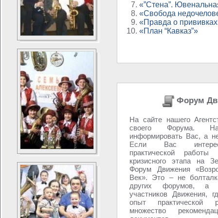
«”Стена”. Ювенальна
«Свобода недочелов
«Правда о прививках
«План “Кавказ”»
Форум Дв
На сайте нашего Агентс
своего Форума. 
информировать Вас, а н
Если Вас интере
практической работы 
кризисного этапа на З
Форум Движения «Возро
Век». Это – не болталк
других форумов, а 
участников Движения, г
опыт практической р
множество рекоменд