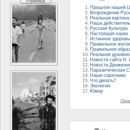
страница
Прошлое нашей Ц
Возрождение Рус
Реальная картина
Наша действитель
Русская Культура
Настоящая наука
Истинное здоровь
Правильное восп
Правильное обра
Реальное духовно
Новости сайта Н.
Новости Движени
Паразитическая 
Наши соратники
Что делать?
Экология
Юмор
Пер