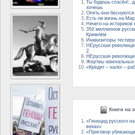
Ты будешь спасён!.. 
хочешь
Опять они беснуютс
Есть ли жизнь на Ма
Нечего на историков
350 миллионов русск
Кремлём
Инквизиторы тестиру
НЕрусская революция
2.
НЕрусская революция
Жертвы ювенальных
«Кредит – налог – ра
Книги на э
«Геноцид русского на
веках»
«Приговор убивающи