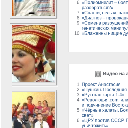
«Полиомиелит – боят
разобраться?»
«Спасти, нельзя, вак
«Диагноз – провокац
«Семена разрушений
генетических манипу
«Блаженны нищие д
Видео на э
Проект Анастасия
«Пушкин. Последняя 
«Русская карта 1-4»
«Революция.com, ил
и подчинение Восток
«Чёрные халаты. Бол
свет»
«ЦРУ против СССР. 
уничтожить»