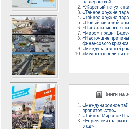
гитлеровской
«Жареный петух к на
«Тайное оружие параз
«Тайное оружие параз
«Новый мировой обм
«Пасхальные жертв
«Миром правит Бару
«Настоящие причины
финансового кризиса
«Международный рэк
«Мудрый ювелир и его
Книги на э
«Международное тай
правительство»
«Тайное Мировое Пр
«Еврейский фашизм, 
в ад»