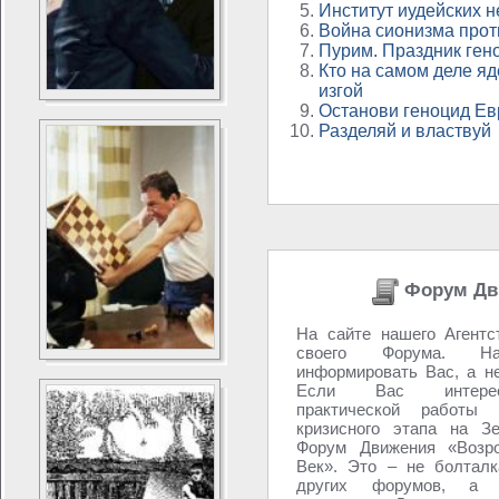
Институт иудейских н
Война сионизма прот
Пурим. Праздник гено
Кто на самом деле яд
изгой
Останови геноцид Е
Разделяй и властвуй
Форум Дв
На сайте нашего Агентс
своего Форума. 
информировать Вас, а н
Если Вас интере
практической работы 
кризисного этапа на З
Форум Движения «Возро
Век». Это – не болталк
других форумов, а 