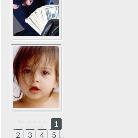
Предыдущая
1
страница
2
3
4
5
...