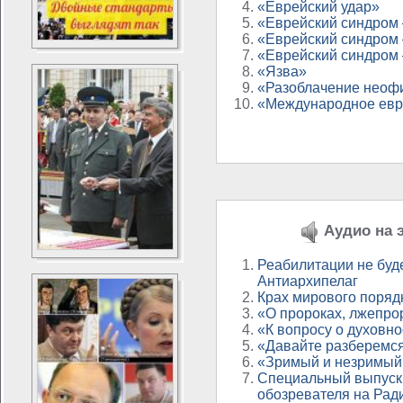
«Еврейский удар»
«Еврейский синдром 
«Еврейский синдром 
«Еврейский синдром 
«Язва»
«Разоблачение неоф
«Международное евр
Аудио на э
Реабилитации не буд
Антиархипелаг
Крах мирового поряд
«О пророках, лжепр
«К вопросу о духовно
«Давайте разберемся 
«Зримый и незримый
Специальный выпуск
обозревателя на Рад