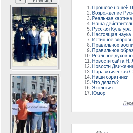
страница
Прошлое нашей Ц
Возрождение Рус
Реальная картина
Наша действитель
Русская Культура
Настоящая наука
Истинное здоровь
Правильное восп
Правильное обра
Реальное духовно
Новости сайта Н.
Новости Движени
Паразитическая 
Наши соратники
Что делать?
Экология
Юмор
Пер