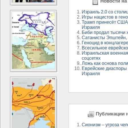
Новости на 
Израиль 2.0 со столи
Игры нацистов в ген
Трамп принесёт США 
Израиля
Биби продал тысячи 
Сатанисты Эпштейн, 
Геноцид в концлагере
Всесильное еврейск
Израильская военная
соцсетях
Ложь как основа пол
Еврейские диаспоры 
Израиля
Публикации н
Сионизм – угроза че