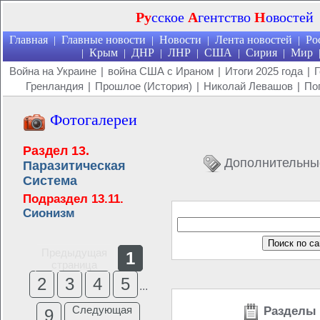
Ру
сское
А
гентство
Н
овостей
Главная
Главные новости
Новости
Лента новостей
Ро
|
|
|
|
Крым
ДНР
ЛНР
США
Сирия
Мир
|
|
|
|
|
|
Война на Украине
|
война США с Ираном
|
Итоги 2025 года
|
Г
Гренландия
|
Прошлое (История)
|
Николай Левашов
|
По
Фотогалереи
Раздел 13.
Дополнительны
Паразитическая
Система
Подраздел 13.11.
Сионизм
Предыдущая
1
страница
2
3
4
5
...
Следующая
Разделы 
9