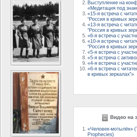
Выступление на кон
«Медитация под знак
«15-я встреча с чита
“Россия в кривых зер
«13-я встреча с чита
“Россия в кривых зер
«6-я встреча с учас
«10-я встреча с чита
“Россия в кривых зер
«5-я встреча с учас
«5-я встреча с акти
«4-я встреча с учас
«6-я встреча с читат
в кривых зеркалах”»
Видео на э
«Человек-мотылёк» 
Prophecies)