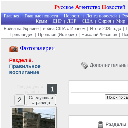
Ру
сское
А
гентство
Н
овостей
Главная
Главные новости
Новости
Лента новостей
Ро
|
|
|
|
Крым
ДНР
ЛНР
США
Сирия
Мир
|
|
|
|
|
|
Война на Украине
|
война США с Ираном
|
Итоги 2025 года
|
Г
Гренландия
|
Прошлое (История)
|
Николай Левашов
|
По
Фотогалереи
Раздел 8.
Дополнительны
Правильное
воспитание
Предыдущая
1
страница
Следующая
2
страница
Разделы 