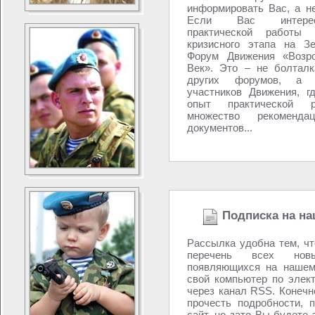
информировать Вас, а н
Если Вас интере
практической работы 
кризисного этапа на З
Форум Движения «Возро
Век». Это – не болталк
других форумов, а 
участников Движения, г
опыт практической р
множество рекоменд
документов...
Подписка на на
Рассылка удобна тем, ч
перечень всех новы
появляющихся на нашем
свой компьютер по элек
через канал RSS. Конечно
прочесть подробности, 
сайт, но зато Вы будете 