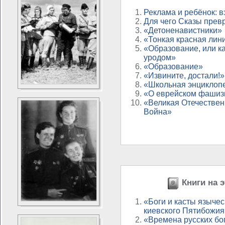
Реклама и ребёнок: 
Для чего Сказы прев
«Детоненавистники»
«Тонкая красная лин
«Образование, или к
уродом»
«Образование»
«Извините, достали!»
«Школьная энциклоп
«О еврейском фашиз
«Великая Отечестве
Война»
Книги на э
«Боги и касты язычес
киевского Пятибожия
«Времена русских бо