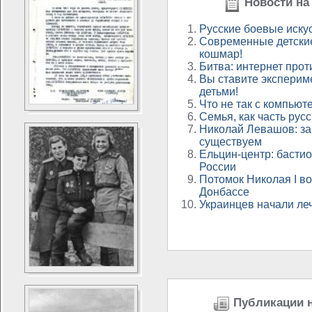
Новости на 
Русские боевые иску
Современные детские
кошмар!
Битва: интернет прот
Вы ставите эксперим
детьми!
Что не так с компью
Семья, как часть рус
Николай Левашов: з
существуем
Ельцин-центр: бастио
России
Потомок Николая I в
Донбассе
Украинцев начали ле
Публикации н