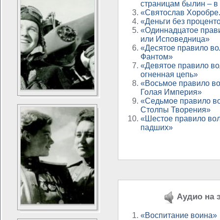
страницам былин – в
«Святослав Хоробре.
«Деньги без процент
«Одиннадцатое прав
или Исповедница»
«Десятое правило во
Фантом»
«Девятое правило во
огненная цепь»
«Восьмое правило в
Голая Империя»
«Седьмое правило в
Столпы Творения»
«Шестое правило во
падших»
Аудио на э
«Воспитание воина»