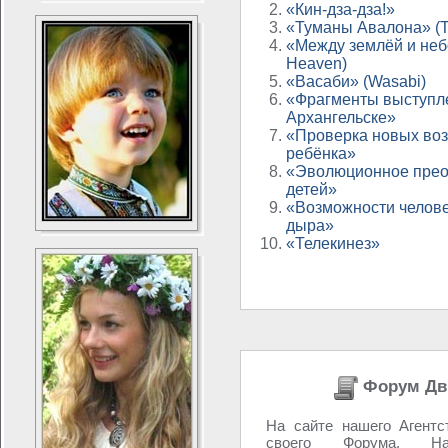
«Кин-дза-дза!»
«Туманы Авалона» (Th
«Между землёй и небо
Heaven)
«Васаби» (Wasabi)
«Фрагменты выступл
Архангельске»
«Проверка новых во
ребёнка»
«Эволюционное прео
детей»
«Возможности челове
дыра»
«Телекинез»
Форум Дв
На сайте нашего Агентс
своего Форума. 