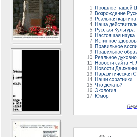
Прошлое нашей Ц
Возрождение Рус
Реальная картина
Наша действитель
Русская Культура
Настоящая наука
Истинное здоровь
Правильное восп
Правильное обра
Реальное духовно
Новости сайта Н.
Новости Движени
Паразитическая 
Наши соратники
Что делать?
Экология
Юмор
Пер