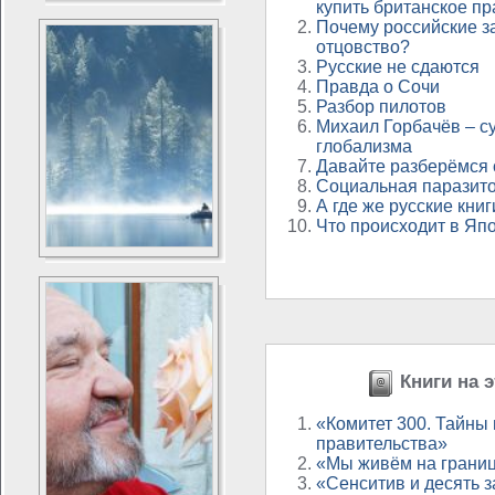
купить британское п
Почему российские 
отцовство?
Русские не сдаются
Правда о Сочи
Разбор пилотов
Михаил Горбачёв – су
глобализма
Давайте разберёмся 
Социальная паразит
А где же русские книг
Что происходит в Яп
Книги на э
«Комитет 300. Тайны
правительства»
«Мы живём на грани
«Сенситив и десять 