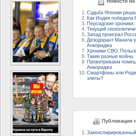
Новости на 
Судьба Японии реши
Как Индия победила
Персидские хроники:
Текущий геополитиче
Запад проиграл Росс
Дезодорант Манила у
Анкориджа
Хроники СВО: Польс
Такие разные войны
Проветриваем помещ
Анкориджа
Смартфоны или Родин
элиты?
Публикации н
Законспирированный