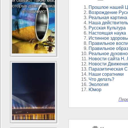
Прошлое нашей Ц
Возрождение Рус
Реальная картина
Наша действитель
Русская Культура
Настоящая наука
Истинное здоровь
Правильное восп
Правильное обра
Реальное духовно
Новости сайта Н.
Новости Движени
Паразитическая 
Наши соратники
Что делать?
Экология
Юмор
Пер