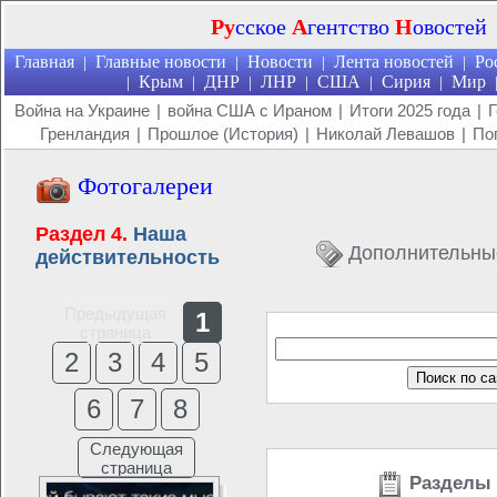
Ру
сское
А
гентство
Н
овостей
Главная
Главные новости
Новости
Лента новостей
Ро
|
|
|
|
Крым
ДНР
ЛНР
США
Сирия
Мир
|
|
|
|
|
|
Война на Украине
|
война США с Ираном
|
Итоги 2025 года
|
Г
Гренландия
|
Прошлое (История)
|
Николай Левашов
|
По
Фотогалереи
Раздел 4.
Наша
Дополнительны
действительность
Предыдущая
1
страница
2
3
4
5
6
7
8
Следующая
страница
Разделы 