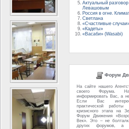
Актуальный разговор
Левашовым
Россия в огне. Клима
Светлана
«Счастливые случаи» 
«Кадеты»
«Васаби» (Wasabi)
Форум Дв
На сайте нашего Агентс
своего Форума. 
информировать Вас, а н
Если Вас интере
практической работы 
кризисного этапа на З
Форум Движения «Возро
Век». Это – не болталк
других форумов, а 