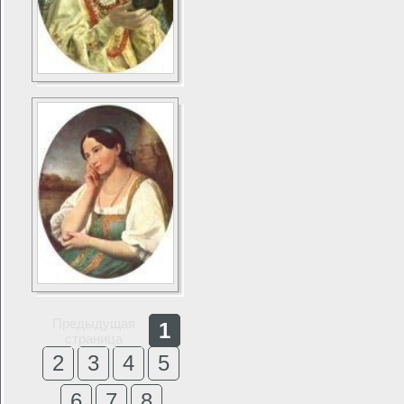
Предыдущая
1
страница
2
3
4
5
6
7
8