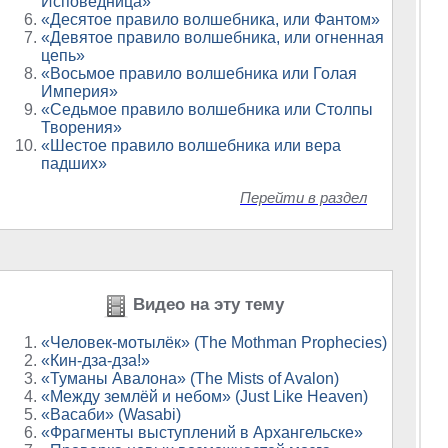
Исповедница»
«Десятое правило волшебника, или Фантом»
«Девятое правило волшебника, или огненная
цепь»
«Восьмое правило волшебника или Голая
Империя»
«Седьмое правило волшебника или Столпы
Творения»
«Шестое правило волшебника или вера
падших»
Перейти в раздел
Видео на эту тему
«Человек-мотылёк» (The Mothman Prophecies)
«Кин-дза-дза!»
«Туманы Авалона» (The Mists of Avalon)
«Между землёй и небом» (Just Like Heaven)
«Васаби» (Wasabi)
«Фрагменты выступлений в Архангельске»