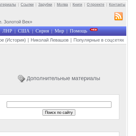
атериалы
|
Ссылки
|
Зарубки
|
Молва
|
Книги
|
О проекте
|
Контакты
. Золотой Век»
ЛНР
США
Сирия
Мир
Помощь
|
|
|
|
е (История)
|
Николай Левашов
|
Популярные в соцсетях
Дополнительные материалы