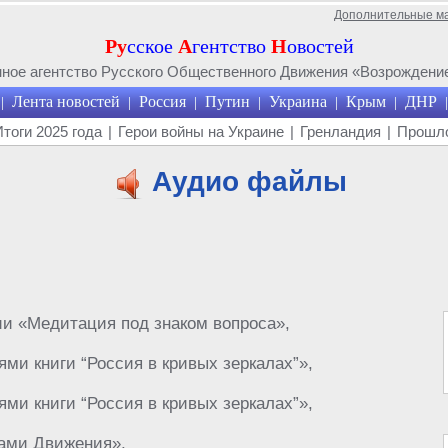
Дополнительные м
Ру
сское
А
гентство
Н
овостей
ое агентство Русского Общественного Движения «Возрождение
Лента новостей
Россия
Путин
Украина
Крым
ДНР
|
|
|
|
|
|
|
Итоги 2025 года
|
Герои войны на Украине
|
Гренландия
|
Прошло
Аудио файлы
и «Медитация под знаком вопроса»,
ями книги “Россия в кривых зеркалах”»,
ями книги “Россия в кривых зеркалах”»,
ками Движения»,