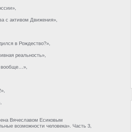
оссии»,
ва с активом Движения»,
дился в Рождество?»,
тивная реальность»,
и вообще…»,
»,
,
учена Вячеславом Есиковым
ьные возможности человека». Часть 3,