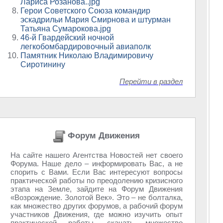
Лариса Розанова..jpg
Герои Советского Союза командир
эскадрильи Мария Смирнова и штурман
Татьяна Сумарокова.jpg
46-й Гвардейский ночной
легкобомбардировочный авиаполк
Памятник Николаю Владимировичу
Сиротинину
Перейти в раздел
Форум Движения
На сайте нашего Агентства Новостей нет своего
Форума. Наше дело – информировать Вас, а не
спорить с Вами. Если Вас интересуют вопросы
практической работы по преодолению кризисного
этапа на Земле, зайдите на Форум Движения
«Возрождение. Золотой Век». Это – не болталка,
как множество других форумов, а рабочий форум
участников Движения, где можно изучить опыт
практической работы, скачать множество