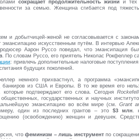
 полами
сокращает продолжительность жизни
и тех
твенности за семью. Женщина сгибается под тяжест
ем и добытчицей-женой не согласовывается с закона
 эмансипацию искусственным путём. В интервью Алек
продюсер Аарон Руссо поведал, что эмансипация бы
в
. По словам Руссо, его приятель Николас Рокфеллер с
ации
: привлечь дополнительные налоговые поступления
спитания будущих поколений.
еллер немного прихвастнул, а программа «эмансип
й
банкиров из США и Европы. В то же время его нель
, которые подтверждают его слова. Сегодня
Rockefell
 общественных, государственных и научных институто
дальнейшую эмансипацию во всём мире (см.
Grant a
 примеру, один из последних грантов – это
$3 млн
. 
пощению (освобождению) женщин и девушек. Средст
.
рсия, что
феминизм – лишь инструмент
по сокращен