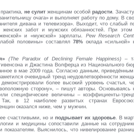
 практика,
не сулит
женщинам особой
радости
. Зачаст
анительницу очага» и выполняет работу по дому. В св
анителя дивана и телевизора». Выходит, что слабый п
о женских забот и мужских обязанностей. При этом
«женской» и «мужской» зарплаты.
Pew Research Cent
слабой половины» составлял
78%
оклада «сильной» 
я»
(The Paradox of Declining Female Happiness)
– т
тивенсона и Джастина Волферца из Национального бю
нное в мае 2009 года. Согласно данным, приведённым
наметился очевидный тренд неудовлетворённости женщ
демонстрировали более высокий уровень счастья, ч
воположную сторону», – пишут авторы. Основываясь 
дили специфические величины – коэффициенты-трен
. Так, в 12 наиболее развитых странах Евросою
нщин оказался ниже, чем у мужчин.
нее счастливыми, но и
подрывает их здоровье
. В мар
ологии и медицины сопоставили данные на сотрудник
и показателям. Выяснилось, что нивелирование разни