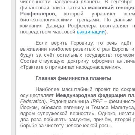
численности населения планеты. В сентябре 
финансовая элита затеяла
массовый геноци
Рокфеллеров
, который управляет всем
биотехнологическими трендами. По данным 
компания Давида Рокфеллера возглавляет п
посредством массовой
вакцинации
).
Если верить Горовицу, то речь идёт
выживании наиболее развитых стран Европы и
будут за счёт остальных государств: тормоз
Соответствующую доктрину оформил англи
«Трактате о принципах народонаселения».
Главная феминистка планеты
Наиболее масштабный проект по сокра
осуществляет
Международная федерация пл
Federation)
. Родоначальница
IPPF
– феминист
Йорком, обожала евгенику и Томаса Мальтуса
ядром супружеской верности». Однако, негат
два раза побывать замужем, причём, второй 
борьбе за чистоту человеческой расы.