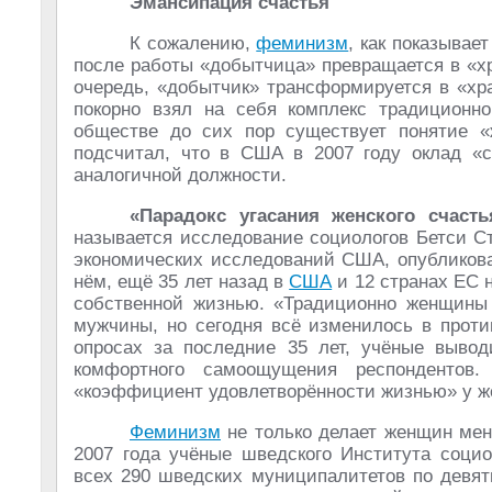
Эмансипация счастья
К сожалению,
феминизм
, как показывает
после работы «добытчица» превращается в «хр
очередь, «добытчик» трансформируется в «хр
покорно взял на себя комплекс традиционн
обществе до сих пор существует понятие 
подсчитал, что в США в 2007 году оклад «
аналогичной должности.
«Парадокс угасания женского счасть
называется исследование социологов Бетси С
экономических исследований США, опубликова
нём, ещё 35 лет назад в
США
и 12 странах ЕС 
собственной жизнью. «Традиционно женщины 
мужчины, но сегодня всё изменилось в проти
опросах за последние 35 лет, учёные выво
комфортного самоощущения респондентов
«коэффициент удовлетворённости жизнью» у же
Феминизм
не только делает женщин ме
2007 года учёные шведского Института соци
всех 290 шведских муниципалитетов по девят