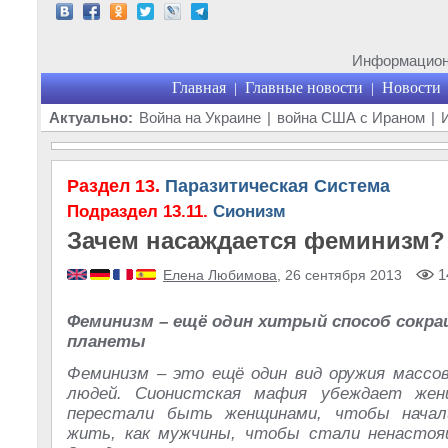
Информационн
Главная
Главные новости
Новости
|
|
Актуально:
Война на Украине
|
война США с Ираном
|
Раздел 13.
Паразитическая Система
Подраздел 13.11.
Сионизм
Зачем насаждается феминизм?
1
Елена Любимова
, 26 сентября 2013
Феминизм – ещё один хитрый способ сокра
планеты
Феминизм – это ещё один вид оружия массо
людей. Сионистская мафия убеждает жен
перестали быть женщинами, чтобы начал
жить, как мужчины, чтобы стали ненастоящ