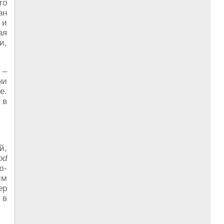
то
ан
 и
ая
и,
 –
ни
е.
 в
й,
od
ю-
им
ер
 в