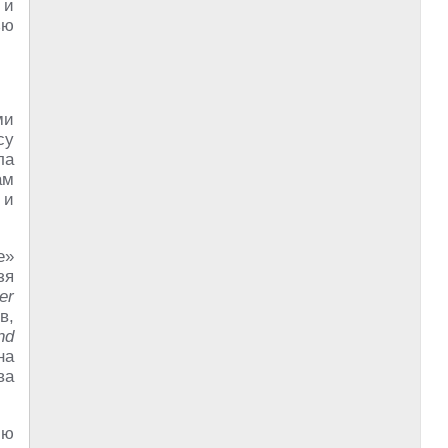
 и
ью
ми
су
ла
ам
 и
е»
зя
er
в,
nd
на
ва
ию