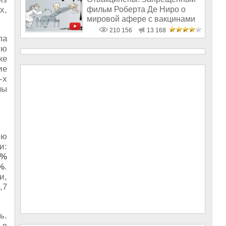
фильм Роберта Де Ниро о
х,
мировой афере с вакцинами
210 156
13 168
ла
ую
же
ие
-х
ны
ую
и:
4%
%
.
и,
,7
ь.
 в