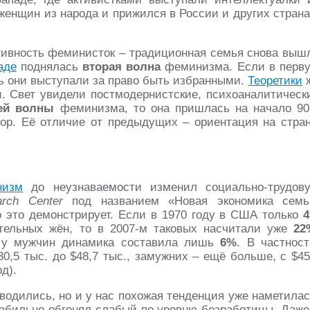
женщин из народа и прижился в России и других страна
тивность феминисток – традиционная семья снова выш
аде
поднялась
вторая волна
феминизма. Если в перв
ь они выступали за право быть избранными.
Теоретики
 Свет увидели постмодернистские, психоаналитическ
ей волны
феминизма, то она пришлась на начало 90
пор. Её отличие от предыдущих – ориентация на стра
низм
до неузнаваемости изменил социально-трудов
rch Center
под названием «Новая экономика семь
о это демонстрирует. Если в 1970 году в США только
тельных жён, то в 2007-м таковых насчитали уже
22
 у мужчин динамика составила лишь
6%
. В частност
0,5 тыс. до $48,7 тыс., замужних – ещё больше, с $45
од).
водились, но и у нас похожая тенденция уже наметилас
стабильно обгонял слабый по уровню безработицы. Даже