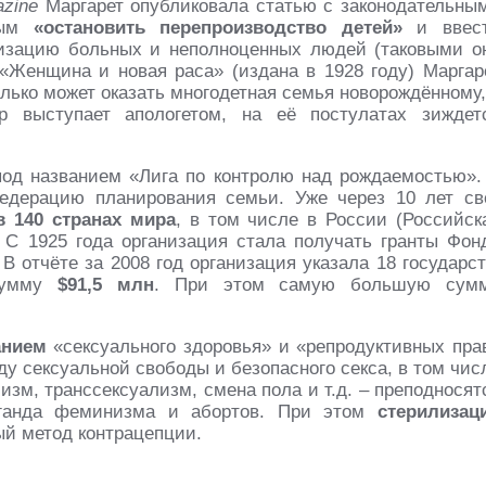
zine
Маргарет опубликовала статью с законодательны
имым
«остановить перепроизводство детей»
и ввес
изацию больных и неполноценных людей (таковыми о
«Женщина и новая раса» (издана в 1928 году) Маргар
олько может оказать многодетная семья новорождённому,
р выступает апологетом, на её постулатах зиждет
под названием «Лига по контролю над рождаемостью».
едерацию планирования семьи. Уже через 10 лет св
в 140 странах мира
, в том числе в России (Российск
. С 1925 года организация стала получать гранты Фон
В отчёте за 2008 год организация указала 18 государст
 сумму
$91,5 млн
. При этом самую большую сум
анием
«сексуального здоровья» и «репродуктивных пра
ду сексуальной свободы и безопасного секса, в том чис
изм, транссексуализм, смена пола и т.д. – преподносят
паганда феминизма и абортов. При этом
стерилизац
й метод контрацепции.