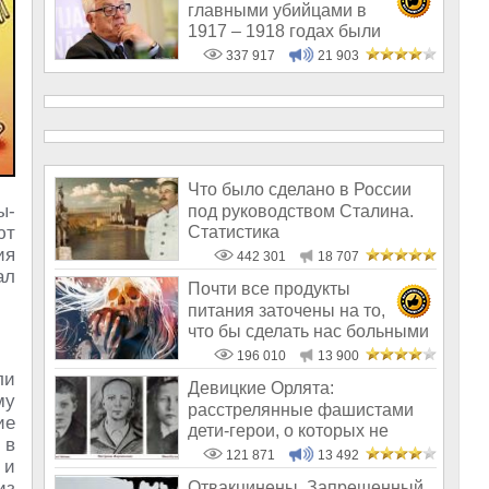
главными убийцами в
1917 – 1918 годах были
латыши и евреи, а не русс
337 917
21 903
Что было сделано в России
ы-
под руководством Сталина.
Статистика
ют
ия
442 301
18 707
ал
Почти все продукты
питания заточены на то,
что бы сделать нас больными
и бесплодным
196 010
13 900
ли
Девицкие Орлята:
му
расстрелянные фашистами
ие
дети-герои, о которых не
 в
рассказывают в шк
121 871
13 492
 и
из
Отвакцинены. Запрещенный