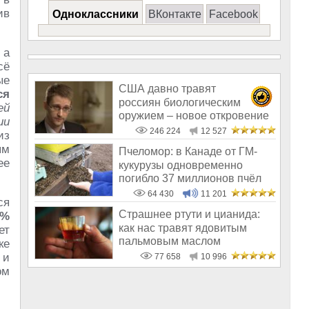
ив
Одноклассники
ВКонтакте
Facebook
 а
сё
ые
США давно травят
ся
россиян биологическим
ей
оружием – новое откровение
ии
Эдварда Сноудена
246 224
12 527
из
ым
Пчеломор: в Канаде от ГМ-
ее
кукурузы одновременно
погибло 37 миллионов пчёл
64 430
11 201
ся
Страшнее ртути и цианида:
9%
как нас травят ядовитым
ет
пальмовым маслом
ке
 и
77 658
10 996
ом