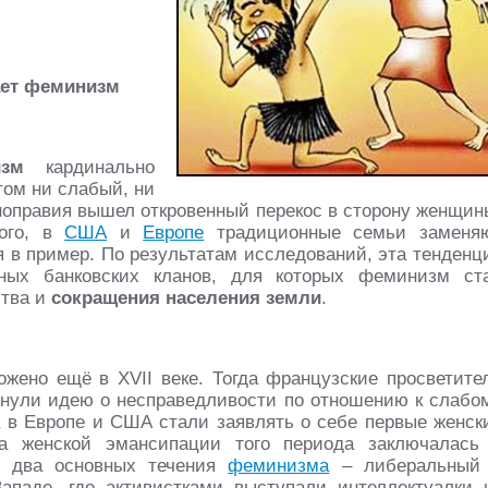
ает феминизм
зм
кардинально
том ни слабый, ни
вноправия вышел откровенный перекос в сторону женщин
того, в
США
и
Европе
традиционные семьи заменя
я в пример. По результатам исследований, эта тенденц
ных банковских кланов, для которых феминизм ст
ства и
сокращения населения земли
.
жено ещё в XVII веке. Тогда французские просветите
инули идею о несправедливости по отношению к слабо
ка в Европе и США стали заявлять о себе первые женск
ча женской эмансипации того периода заключалась
и два основных течения
феминизма
– либеральный
ападе, где активистками выступали интеллектуалки 