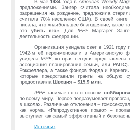
В мае
1934
года в
American Weekly Maga
предложениями. Зангер считала необход
разрешения на рождение, предложила стерил
считала 70% населения США). В своей книге 
писала, что «наибольшее благодеяние, какое т
это
убить его
». Для
IPPF
Маргарет Занге
деятельность федерации.
Организация увидела свет в 1921 году 
1942-м её переименовали в Американскую ф
увидела
IPPF
, которая сегодня представлена
ассоциация планирования семьи, или
РАПС
)
Рокфеллера, а также фондов Форда и Карнеги. 
которые предоставили гранты на общую
предоставила
Швеция – $15,9 млн
.
IPPF
занимается в основном
лоббиров
по всему миру. Первое подразумевает пропаган
в школах. Различные отклонения – гомосексуал
как норма. «Репродуктивное право» – про
выступает как самый эффективный и безопасны
Источник