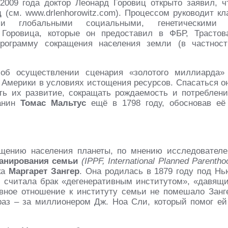
2009 года доктор Леонард Горовиц открыто заявил, ч
д
(см. www.drlenhorowitz.com). Процессом руководит кл
и глобальными социальными, генетическими
Горовица, которые он предоставил в ФБР, Трастов
рограмму сокращения населения земли (в частност
 об осуществлении сценария «золотого миллиарда»
 Америки в условиях истощения ресурсов. Спасаться о
ить их развитие, сокращать рождаемость и потреблени
чанин
Томас Мальтус
ещё в 1798 году, обосновав её
щению населения планеты, по мнению исследователе
анирования семьи
(IPPF, International Planned Parentho
ка
Маргарет Зангер
. Она родилась в 1879 году под Нь
, считала брак «дегенеративным институтом», «давящ
ивное отношение к институту семьи не помешало Занг
раз – за миллионером Дж. Ноа Сли, который помог ей