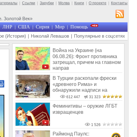
материалы
|
Ссылки
|
Зарубки
|
Молва
|
Книги
|
О проекте
|
Контакты
. Золотой Век»
ЛНР
США
Сирия
Мир
Помощь
|
|
|
|
е (История)
|
Николай Левашов
|
Популярные в соцсетях
Война на Украине (на
06.08.26): Фронт противника
затрещал, причем на главном
направ
В Турции раскопали фрески
«древнего Рима» и
обнаружили надписи на
Русском!
612 447
31 323
Феминитивы – оружие ЛГБТ
извращенцев
1 526
Раймонд Паулс: