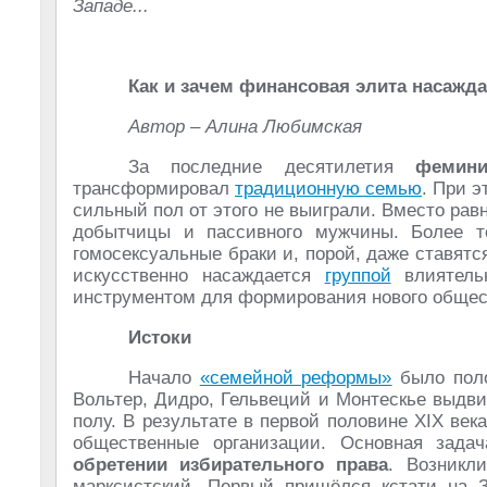
Западе...
Как и зачем финансовая элита насажд
Автор – Алина Любимская
За последние десятилетия
фемини
трансформировал
традиционную семью
. При э
сильный пол от этого не выиграли. Вместо ра
добытчицы и пассивного мужчины. Более 
гомосексуальные браки и, порой, даже ставятс
искусственно насаждается
группой
влиятель
инструментом для формирования нового обще
Истоки
Начало
«семейной реформы»
было поло
Вольтер, Дидро, Гельвеций и Монтескье выдв
полу. В результате в первой половине XIX ве
общественные организации. Основная зада
обретении избирательного права
. Возникл
марксистский. Первый пришёлся кстати на З