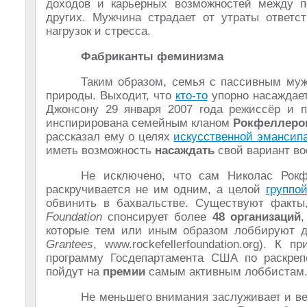
доходов и карьерных возможностей между
других. Мужчина страдает от утраты ответс
нагрузок и стресса.
Фабриканты феминизма
Таким образом, семья с пассивным муж
природы. Выходит, что
кто-то
упорно насаждает
Джонсону 29 января 2007 года режиссёр и 
инспирирована семейным кланом
Рокфеллеро
рассказал ему о целях
искусственной эмансип
иметь возможность
насаждать
свой вариант во
Не исключено, что сам Николас Рокф
раскручивается не им одним, а целой
группо
обвинить в бахвальстве. Существуют факты
Foundation
спонсирует более
48 организаций
,
которые тем или иным образом лоббируют 
Grantees
, www.rockefellerfoundation.org). К
программу Госдепартамента США по раскре
пойдут на
премии
самым активным лоббистам
Не меньшего внимания заслуживает и ве