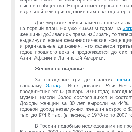
высшего общества. Второй ориентировался на 
в дальнейшем присоединившихся к соцлагерю.
Две мировые войны заметно снизили ак
на первый план. Но уже к 1960-м годам на
Зап
женщины добивались права избирать, то тепер
выдвинули новые феминистические концепции.
и радикальные движения. Что касается
треть
годов прошлого века и продолжается до сих 
Азии, Африки и Латинской Америки.
Женихи на выданье
За последние три десятилетия
феми
панораму
Запада
. Исследование
Pew Resea
продвижение жён» (январь 2010 года) наглядн
мужчин имели более состоявшихся и состоя
Доходы женщин за 30 лет выросли на
44%
,
годовой доход незамужних женщин возрос с $3
тыс. до $74,6 тыс. (в период с 1970-го по 2007 г
В России подобные исследования не про
В период с 2000-го по 2007 год сильный пол 