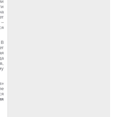
ми
ти
на
ет
 –
ся
 В
ет
ая
да
в,
му
в»
ле
ся
ия