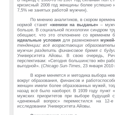
кризисный 2008 год женщины более успешно н
7,5% не занятых работой мужчин).
По мнению аналитиков, в скором време
нормой станет
«женихи на выданье»
– мужчи
больше. В социальной психологии синдром тр
обещают, что это отклонение со временем б
идеальные условия
для размножения
мужей-
тенденции: всё возрастающих образователь
мужчин разделить финансовое бремя с буду
Университета Айовы. В свою очередь, Р
перспективам: «Сегодня большинство жён рабо
выгодной». (
Chicago Sun-Times
, 23 января 2010 
В корне меняется и методика выбора не
вокруг образования, финансов и работоспособ
женщин имели более образованных мужей, тог
назад всё было наоборот. В 1939 году пункт
мужских приоритетов при выборе будущей с
«денежный вопрос» переместился на 12-
исследовании Университета Айовы.