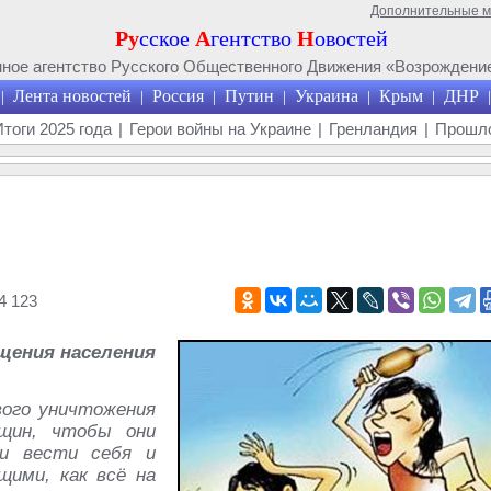
Дополнительные 
Ру
сское
А
гентство
Н
овостей
ое агентство Русского Общественного Движения «Возрождение
Лента новостей
Россия
Путин
Украина
Крым
ДНР
|
|
|
|
|
|
|
Итоги 2025 года
|
Герои войны на Украине
|
Гренландия
|
Прошло
4 123
щения населения
вого уничтожения
щин, чтобы они
и вести себя и
ими, как всё на