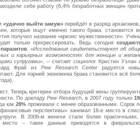
аходили себе работу (6,4% безработных женщин прот
ни
«удачно выйти замуж»
перейдёт в разряд архаизмов,
н, которые ищут именно такого брака, становится в
утня получил название «кризис мужественности». Учён
удет только прогрессировать. Ведь сегодня
создают
паразитов
.
«Исследования свидетельствуют об общ
ных и карьерных возможностях для женщин и желан
щими супругами»
, – считает социолог Кристин Уэлан 
ичард Фрай из
Pew Research Center
радуется нов
тают. Для парней экономика брака становится всё бол
года).
вест. Теперь критерии отбора будущей жены группируют
ности. По докладу
Pew Research
, в 2007 году только
1
да как
28%
проживали с менее образованными. Сорок л
 «финансовые перспективы» занимал 18-е место в спис
упруги. В 2008-м женихи стали более практичными,
е место – такие данные приводятся в февральск