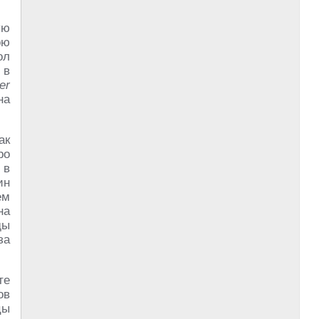
ую
ою
ол
 в
er
на
ак
ро
 в
ин
ем
на
ды
за
те
ов
цы