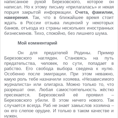
написанное рукой Березовского, которое он
написал. Но к этому письму «прилагалась» и некая
порция закрытой информации.
Счета, фамилии,
намерения
. Так, что в ближайшее время стоит
ждать в России отзыва лицензий у некоторых
банков, отъезда из страны нескольких иностранных
бизнесменов. Тихо, спокойно, без лишнего шума.
Мой комментарий
Он для предателей Родины. Пример
Березовского нагляден. Становясь на путь
предательства, человек, по сути, попадает в
рабство. Его свобода выбора сведена к нулю.
Особенно после эмиграции. При этом неважно,
какую роль тебе назначили хозяева. «Независимого
журналиста» или олигарха. Можно только то, что
разрешат они. Любая самостоятельность жёстко
пресекается. Березовский её проявил –
Березовского убили. В этом ничего нового. Так
случается всегда. Раб не знает замыслов хозяина –
он его слепое орудие. И только в таком качестве и
нужен.