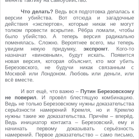
менять тактику на самоубийство.
Что делать?
Ведь вся подготовка делалась к
версии убийства. Вот отсюда и загадочные
действия «экспертов», которые никак не могут
толком провести вскрытие. Рёбра ломали, чтобы
было убийство. А теперь версия радикально
поменялась. Сложно. Вероятнее всего, мы теперь
увидим некую придумку,
экспромт
. Кого-то
назначат «виновным», будут искать. Появится
новая версия, которая объяснит, кто мог убить
Березовского, не будучи никак связанным с
Москвой или Лондоном. Любовь или деньги, или
всё вместе.
И вот ещё, что важно –
Путин Березовскому
не поверил
. И провёл блестящую комбинацию.
Ведь не только Березовскому нужны доказательства
серьёзности намерений Кремля, но и Кремлю
нужны такие же доказательства. Причём – вперёд.
Ведь инициатор контакта – Березовский, ему и
начинать первому доказывать серьёзность
намерений. Первое доказательство – само письмо,