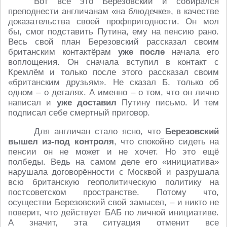
Вот всё это Березовский и собирался
преподнести англичанам «на блюдечке», в качестве
доказательства своей профпригодности. Он мол
бы, смог подставить Путина, ему на пенсию рано.
Весь свой план Березовский рассказал своим
британским контактёрам
уже после
начала его
воплощения. Он сначала вступил в контакт с
Кремлём и только после этого рассказал своим
«британским друзьям». Не сказал Б. только об
одном – о деталях. А именно – о том, что он лично
написал и
уже доставил
Путину письмо. И тем
подписал себе смертный приговор.
Для англичан стало ясно, что
Березовский
вышел из-под контроля
, что спокойно сидеть на
пенсии он не может и не хочет. Но это ещё
полбеды. Ведь на самом деле его «инициатива»
нарушала договорённости с Москвой и разрушала
всю британскую геополитическую политику на
постсоветском пространстве. Потому что,
осуществи Березовский свой замысел, – и никто не
поверит, что действует БАБ по личной инициативе.
А значит, эта ситуация отменит все