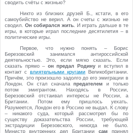
сводить счёты с жизнью?
Никто из близких друзей Б., кстати, в его
самоубийство не верил. А он счеты с жизнью не
сводил.
Он собирался жить
. И играть дальше в те
игры, в которые играл последние десятилетия – в
политические игры.
Первое, что нужно понять – Борис
Березовский занимался антироссийской
деятельностью. Это, если мягко сказать. Если
сказать прямо –
он предал Родину
и вступил в
контакт с
влиятельными кругами
Великобритании.
Причём, это произошло задолго до его эмиграции в
Лондон. Он стал сначала
предателем
и только
потом эмигрантом. Находясь в России,
Березовский отстаивал интересы не России, а
Британии. Потом ему пришлось уехать.
Разумеется, Лондон его в Россию не выдал. К слову
– никакого суда, который рассмотрел бы по
существу доказательства России, требующей
экстрадиции Березовского, никогда не было.
Министр внутренних дел Британии
сам
принял