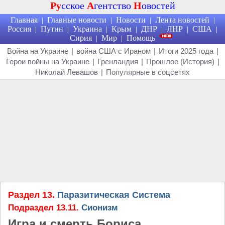
Ру
сское
А
гентство
Н
овостей
Главная
Главные новости
Новости
Лента новостей
|
|
|
|
Россия
Путин
Украина
Крым
ДНР
ЛНР
США
|
|
|
|
|
|
|
Сирия
Мир
Помощь
|
|
Война на Украине
|
война США с Ираном
|
Итоги 2025 года
|
Герои войны на Украине
|
Гренландия
|
Прошлое (История)
|
Николай Левашов
|
Популярные в соцсетях
Раздел 13.
Паразитическая Система
Подраздел 13.11.
Сионизм
Игра и смерть Бориса