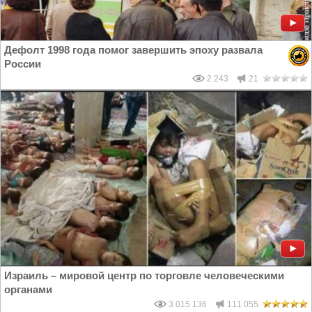
Дефолт 1998 года помог завершить эпоху развала
России
2 243
21
Израиль – мировой центр по торговле человеческими
органами
3 015 136
111 055