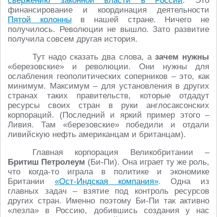
свержению законной власти в России
. Это
финансирование и координация деятельности
Пятой колонны
в нашей стране. Ничего не
получилось. Революции не вышло. Зато развитие
получила совсем другая история.
Тут надо сказать два слова, а
зачем нужны
«березовские» и революции. Они нужны для
ослабления геополитических соперников – это, как
минимум. Максимум – для установления в других
странах таких правительств, которые отдадут
ресурсы своих стран в руки англосаксонских
корпораций. (Последний и яркий пример этого –
Ливия. Там «березовские» победили и отдали
ливийскую нефть американцам и британцам).
Главная корпорация Великобритании –
Бритиш Петролеум
(Би-Пи). Она играет ту же роль,
что когда-то играла в политике и экономике
Британии
«Ост-Индская компания»
. Одна из
главных задач – взятие под контроль ресурсов
других стран. Именно поэтому Би-Пи так активно
«лезла» в Россию, добившись создания у нас