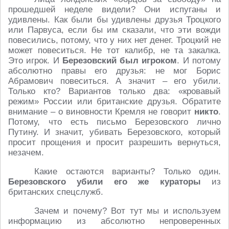
прошедшей неделе видели? Они испуганы и
удивлены. Как были бы удивлены друзья Троцкого
или Парвуса, если бы им сказали, что эти вожди
повесились, потому, что у них нет денег. Троцкий не
может повеситься. Не тот калибр, не та закалка.
Это игрок. И
Березовский был игроком
. И потому
абсолютно правы его друзья: не мог Борис
Абрамович повеситься. А значит – его убили.
Только кто? Вариантов только два: «кровавый
режим» России или британские друзья. Обратите
внимание – о виновности Кремля не говорит
никто
.
Потому, что есть письмо Березовского лично
Путину. И значит, убивать Березовского, который
просит прощения и просит разрешить вернуться,
незачем.
Какие остаются варианты? Только один.
Березовского убили его же кураторы
из
британских спецслужб.
Зачем и почему? Вот тут мы и используем
информацию из абсолютно непроверенных