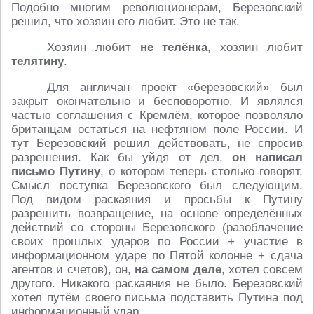
Подобно многим революционерам, Березовский
решил, что хозяин его любит. Это не так.
Хозяин любит
не телёнка
, хозяин любит
телятину
.
Для англичан проект «березовский» был
закрыт окончательно и бесповоротно. И являлся
частью соглашения с Кремлём, которое позволяло
британцам остаться на нефтяном поле России. И
тут Березовский решил действовать, не спросив
разрешения. Как бы уйдя от дел,
он написал
письмо Путину
, о котором теперь столько говорят.
Смысл поступка Березовского был следующим.
Под видом раскаяния и просьбы к Путину
разрешить возвращение, на основе определённых
действий со стороны Березовского (разоблачение
своих прошлых ударов по России + участие в
информационном ударе по Пятой колонне + сдача
агентов и счетов), он,
на самом деле
, хотел совсем
другого. Никакого раскаяния не было. Березовский
хотел путём своего письма подставить Путина под
информационный удар.