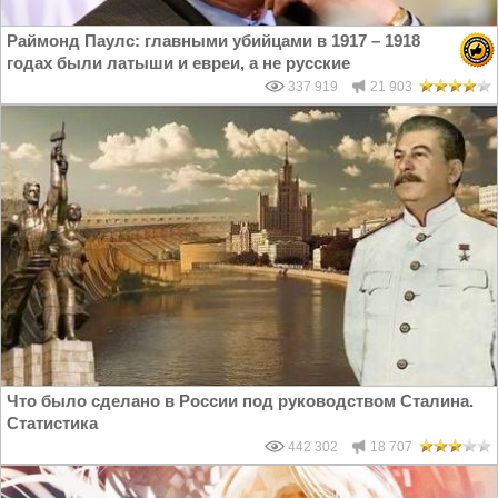
Раймонд Паулс: главными убийцами в 1917 – 1918
годах были латыши и евреи, а не русские
337 919
21 903
Что было сделано в России под руководством Сталина.
Статистика
442 302
18 707