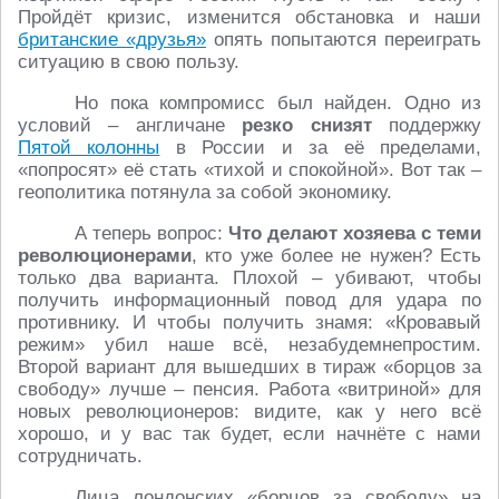
Пройдёт кризис, изменится обстановка и наши
британские «друзья»
опять попытаются переиграть
ситуацию в свою пользу.
Но пока компромисс был найден. Одно из
условий – англичане
резко снизят
поддержку
Пятой колонны
в России и за её пределами,
«попросят» её стать «тихой и спокойной». Вот так –
геополитика потянула за собой экономику.
А теперь вопрос:
Что делают хозяева с теми
революционерами
, кто уже более не нужен? Есть
только два варианта. Плохой – убивают, чтобы
получить информационный повод для удара по
противнику. И чтобы получить знамя: «Кровавый
режим» убил наше всё, незабудемнепростим.
Второй вариант для вышедших в тираж «борцов за
свободу» лучше – пенсия. Работа «витриной» для
новых революционеров: видите, как у него всё
хорошо, и у вас так будет, если начнёте с нами
сотрудничать.
Лица лондонских «борцов за свободу» на