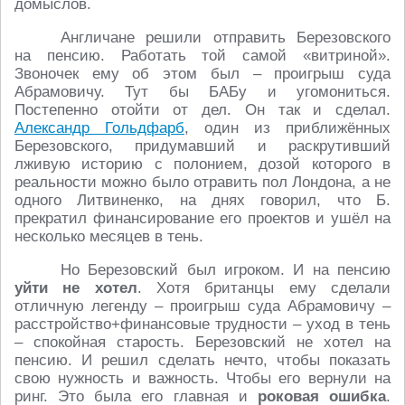
домыслов.
Англичане решили отправить Березовского
на пенсию. Работать той самой «витриной».
Звоночек ему об этом был – проигрыш суда
Абрамовичу. Тут бы БАБу и угомониться.
Постепенно отойти от дел. Он так и сделал.
Александр Гольдфарб
, один из приближённых
Березовского, придумавший и раскрутивший
лживую историю с полонием, дозой которого в
реальности можно было отравить пол Лондона, а не
одного Литвиненко, на днях говорил, что Б.
прекратил финансирование его проектов и ушёл на
несколько месяцев в тень.
Но Березовский был игроком. И на пенсию
уйти не хотел
. Хотя британцы ему сделали
отличную легенду – проигрыш суда Абрамовичу –
расстройство+финансовые трудности – уход в тень
– спокойная старость. Березовский не хотел на
пенсию. И решил сделать нечто, чтобы показать
свою нужность и важность. Чтобы его вернули на
ринг. Это была его главная и
роковая ошибка
.