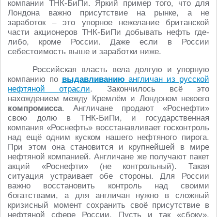
компании ТНК-БиПи. Яркий пример того, что для
Лондона важно присутствие на рынке, а не
заработок – это упорное нежелание британской
части акционеров ТНК-БиПи добывать нефть где-
либо, кроме России. Даже если в России
себестоимость выше и заработки ниже.
Российская власть вела долгую и упорную
компанию по
выдавливанию
англичан из русской
нефтяной отрасли
. Закончилось всё это
нахождением между Кремлём и Лондоном некоего
компромисса
. Англичане продают «Роснефти»
свою долю в ТНК-БиПи, и государственная
компания «Роснефть» восстанавливает госконтроль
над ещё одним куском нашего нефтяного пирога.
При этом она становится и крупнейшей в мире
нефтяной компанией. Англичане же получают пакет
акций «Роснефти» (не контрольный). Такая
ситуация устраивает обе стороны. Для России
важно восстановить контроль над своими
богатствами, а для англичан нужно в сложный
кризисный момент сохранить своё присутствие в
нефтяной сфере России. Пусть и так «сбоку».