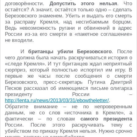
договорённости.
Допустить этого нельзя
. Что
остаётся? А значит, остаётся только одно – сделать
Березовского знаменем. Убить и выдать его смерть
за расправу Кремля, над несгибаемым борцом.
Ведь невозможность ругани и обвинений в адрес
России из-за его смерти в «пакетное соглашение»
не входили.
И
британцы убили Березовского
. После
чего должна была начать раскручиваться история о
«следе Кремля». И тут британцев ждал неприятный
сюрприз, который полностью испортил им игру. В
первые же часы после сообщения о смерти
Березовского, пресс-секретарь Путина Дмитрий
Песков рассказал об имеющемся письме олигарха
президенту России –
http://lenta.ru/news/2013/03/31/ebowtheletter/
.
Обратите внимание – не по непроверенным
данным, не со слов «источника в Кремле», а
фактически – по словам
самого президента
России. После этого раскручивать тему с
убийством по приказу Кремля нельзя. Нужно срочно