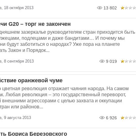
, 18 октября 2013
13 802
чи G20 – торг не закончен
дняшнем зазеркалье руководителям стран приходится быть
лжецами, подлецами и даже бандитами… И почему мы
они будут заботиться о народах? Уже пора на планете
ть Закон и Порядок...
, 8 сентября 2013
9 019
ствие оранжевой чуме
о цветная революция отражает чаяния народа. На самом
так. Любая революция – это государственный переворот,
 внешними агрессорами с целью захвата и оккупации
ран или районов...
, 9 августа 2013
6 926
рть Бориса Березовского