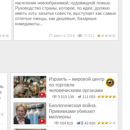
населения невообразимой, чудовищной ложью.
Руководство страны, которое, по идее, должно
иметь хоть зачатки совести, выступает как самые
отпетые лжецы, как дешёвые, базарные
комедианты...
27 августа 2014
15 312
Израиль – мировой центр
по торговле
чь
человеческими органами
в
3 015 139
111 055
р
Биологическая война.
Прививками убивают
миллионы
504 610
43 650