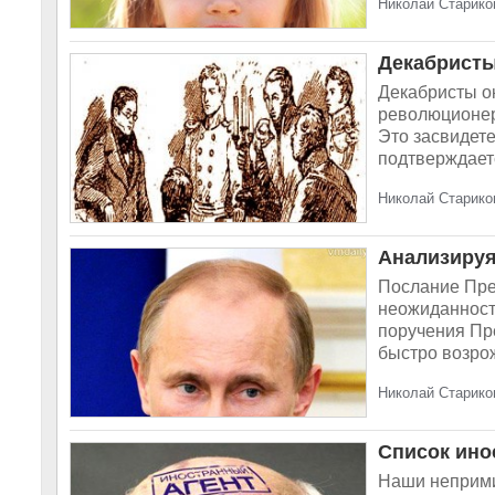
Николай Стариков
Декабристы
Декабристы о
революционер
Это засвидете
подтверждаетс
Николай Стариков
Анализируя
Послание Пре
неожиданност
поручения Пр
быстро возрож
Николай Стариков
Список ино
Наши неприми