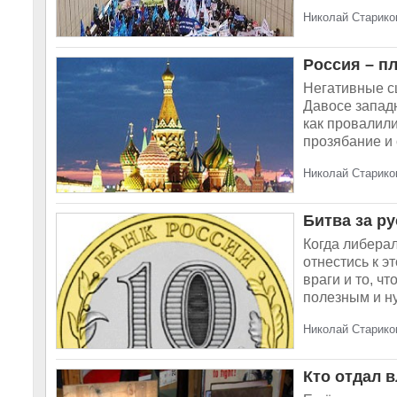
Николай Стариков
Россия – п
Негативные сц
Давосе западн
как провалил
прозябание и 
Николай Стариков
Битва за ру
Когда либерал
отнестись к 
враги и то, ч
полезным и н
Николай Старико
Кто отдал 