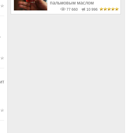
пальмовым маслом
77 660
10 996
,
ит