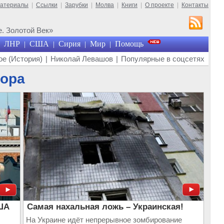
материалы
|
Ссылки
|
Зарубки
|
Молва
|
Книги
|
О проекте
|
Контакты
. Золотой Век»
ЛНР
США
Сирия
Мир
Помощь
|
|
|
|
е (История)
|
Николай Левашов
|
Популярные в соцсетях
тора
США
Самая нахальная ложь – Украинская!
На Украине идёт непрерывное зомбирование