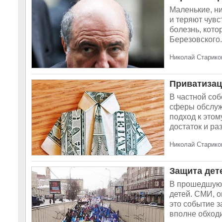
Маленькие, н
и теряют чувс
болезнь, кото
Березовского.
Николай Стариков
Приватиза
В частной соб
сферы обслуж
подход к этом
достаток и раз
Николай Стариков
Защита дет
В прошедшую 
детей. СМИ, 
это событие з
вполне обходи