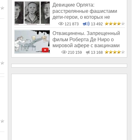
Девицкие Орлята:
расстрелянные фашистами
дети-герои, о которых не
рассказывают в шк
121 873
13 492
Отвакцинены. Запрещенный
фильм Роберта Де Ниро о
мировой афере с вакцинами
210 159
13 168