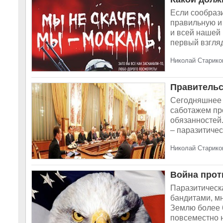
Если сообрази
правильную и 
и всей нашей 
первый взгляд
Николай Старико
Правительс
Сегодняшнее 
саботажем пр
обязанностей.
– паразитичес
Николай Старико
Война прот
Паразитическ
бандитами, м
Землю более 6
повсеместно н