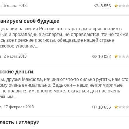
, 5 марта 2013
8 556
ланируем своё будущее
енарии развития России, что старательно «рисовали» в
ые и прозападные эксперты, не оправдаются, точно так же
ись все прежние прогнозы, обещавшие нашей стране
скорое угасание...
, 2 марта 2013
10 032
сские деньги
ы, друзья Макфола, начинают что-то сильно ругать, нам сто
этому очень внимательно. Ведь они – наши непримиримые
то не нравится им, вполне может оказаться для нас очень
ужным...
в, 17 февраля 2013
10 635
власть Гитлеру?