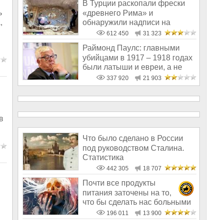
В Турции раскопали фрески
ь
«древнего Рима» и
обнаружили надписи на
,
Русском!
612 450
31 323
Раймонд Паулс: главными
убийцами в 1917 – 1918 годах
были латыши и евреи, а не
русс
337 920
21 903
в
Что было сделано в России
под руководством Сталина.
Статистика
442 305
18 707
Почти все продукты
питания заточены на то,
й
что бы сделать нас больными
и бесплодным
196 011
13 900