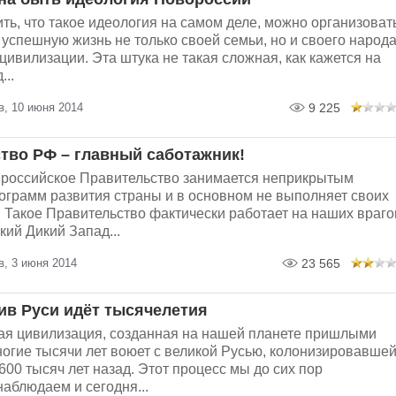
ть, что такое идеология на самом деле, можно организоват
успешную жизнь не только своей семьи, но и своего народа
цивилизации. Эта штука не такая сложная, как кажется на
...
в, 10 июня 2014
9 225
тво РФ – главный саботажник!
российское Правительство занимается неприкрытым
ограмм развития страны и в основном не выполняет своих
 Такое Правительство фактически работает на наших враго
кий Дикий Запад...
в, 3 июня 2014
23 565
ив Руси идёт тысячелетия
ая цивилизация, созданная на нашей планете пришлыми
ногие тысячи лет воюет с великой Русью, колонизировавше
00 тысяч лет назад. Этот процесс мы до сих пор
аблюдаем и сегодня...