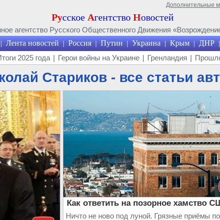
Дополнительные 
Ру
сское
А
гентство
Н
овостей
ое агентство Русского Общественного Движения «Возрождение
Лента новостей
Россия
Путин
Украина
Крым
ДНР
|
|
|
|
|
|
|
Итоги 2025 года
|
Герои войны на Украине
|
Гренландия
|
Прошло
колай Стариков - все статьи ав
Как ответить на позорное хамство 
Ничто не ново под луной. Грязные приёмы по