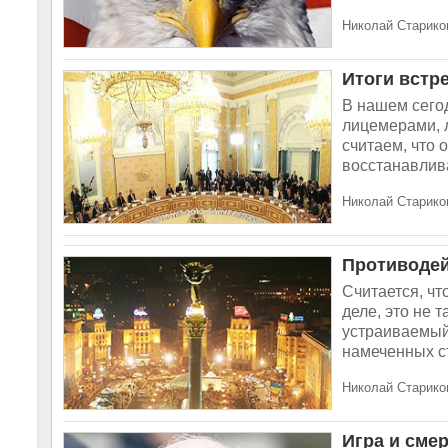
Николай Стариков
Итоги встре
В нашем сего
лицемерами, 
считаем, что 
восстанавлива
Николай Стариков
Противодей
Считается, чт
деле, это не 
устраиваемый
намеченных ст
Николай Стариков
Игра и сме