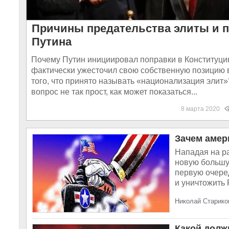
Причины предательства элиты и 
Путина
Почему Путин инициировал поправки в Конституц
фактически ужесточил свою собственную позицию 
того, что принято называть «национализация элит»
вопрос не так прост, как может показаться...
8 марта 2020
Зачем амер
Нападая на р
новую большу
первую очере
и уничтожить 
Николай Старико
Какой долж