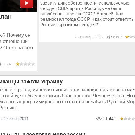
захвату дипсобственности, используемые
сегодня США против России, уже были
опробованы против СССР Англией. Как
план
реагировал тогда СССР и как стоит ответить
России паразитам сегодня?...
ию? Почему он
8 сентября 2017
6 607
в отношении
? Ответ на этот
9 741
иканцы зажгли Украину
азные страны, мировая сионистская мафия пытается разже
ю войну, чтобы уничтожить большинство Человечества. Но 
дь они запрограммировано пытаются ослабить Русский Ми
Россию...
в, 17 июня 2014
11 441
на быть идеология Новороссии