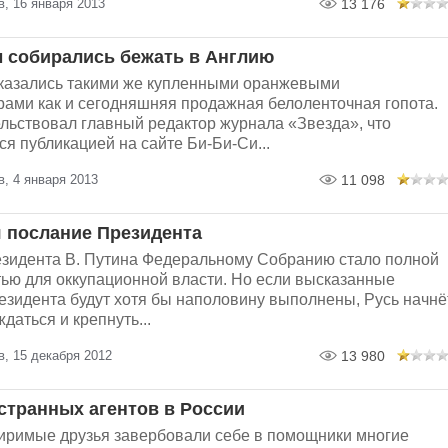
, 16 января 2013
13 176
 собирались бежать в Англию
казались такими же купленными оранжевыми
ами как и сегодняшняя продажная белоленточная гопота.
льствовал главный редактор журнала «Звезда», что
я публикацией на сайте Би-Би-Си...
, 4 января 2013
11 098
 послание Президента
зидента В. Путина Федеральному Собранию стало полной
ью для оккупационной власти. Но если высказанные
езидента будут хотя бы наполовину выполнены, Русь начнё
даться и крепнуть...
, 15 декабря 2012
13 980
странных агентов в России
римые друзья завербовали себе в помощники многие