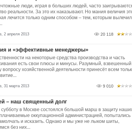
ичтожные люди, играя в больших людей, часто заигрываютс
тво реальности. За это их наказывают. Но мания величия эт
рая лечится только одним способом – тем, которым вылечил
..
, 2 апреля 2013
20 118
ция и «эффективные менеджеры»
ственности на некоторые средства производства и часть
ивания есть свои плюсы и минусы. Разумный, взвешенный
у вопросу хозяйственной деятельности принесёт всем толь
витие...
, 31 марта 2013
9 010
ей – наш священный долг
субботу в Москве состоялся большой марш в защиту наши
оплачиваемые оккупационной администрацией, попытались
амолчать и исказить. Однако и мы уже не лыком шиты,
мся без них...