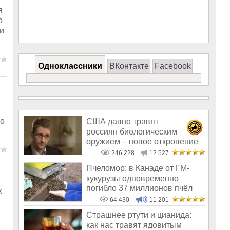
я
о
и
Одноклассники
ВКонтакте
Facebook
ко
США давно травят
россиян биологическим
оружием – новое откровение
Эдварда Сноудена
246 228
12 527
Пчеломор: в Канаде от ГМ-
кукурузы одновременно
погибло 37 миллионов пчёл
х
64 430
11 201
Страшнее ртути и цианида:
как нас травят ядовитым