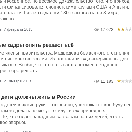
ь и косвенное, но весомое доказательство того, что приход
асти финансировался сионистскими кругами США и Англии.
 к власти, Гитлер отдал им 180 тонн золота на 8 млрд.
аксов...
в, 7 февраля 2013
17 072
е кадры опять решают всё
ие члены правительства Медведева без всякого стеснения
тив интересов России. Их поставили туда американцы для
риказов. Вообще-то это называется «измена Родине».
ос пора решать...
, 21 января 2013
11 183
 дети должны жить в России
х детей в чужие руки – это значит, уничтожать своё будущее
такого делать не могут, в силу своих природных
 Те, кто отдаёт западным варварам наших детей, и есть
ее зверьё!...