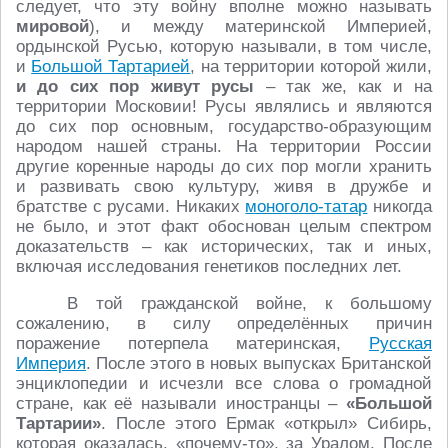
следует, что эту войну вполне можно называть
мировой
), и между материнской Империей,
ордынской Русью, которую называли, в том числе,
и
Большой Тартарией
, на территории которой жили,
и до сих пор живут
русы
– так же, как и на
территории Московии! Русы являлись и являются
до сих пор основным, государство-образующим
народом нашей страны. На территории России
другие коренные народы до сих пор могли хранить
и развивать свою культуру, живя в дружбе и
братстве с русами. Никаких
моноголо-татар
никогда
не было, и этот факт обоснован целым спектром
доказательств – как исторических, так и иных,
включая исследования генетиков последних лет.
В той гражданской войне, к большому
сожалению, в силу определённых причин
поражение потерпела материнская,
Русская
Империя
. После этого в новых выпусках Британской
энциклопедии и исчезли все слова о громадной
стране, как её называли иностранцы –
«Большой
Тартарии»
. После этого Ермак «открыл» Сибирь,
которая оказалась, «почему-то», за Уралом. После