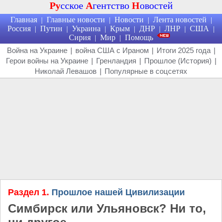
Ру
сское
А
гентство
Н
овостей
Главная
Главные новости
Новости
Лента новостей
|
|
|
|
Россия
Путин
Украина
Крым
ДНР
ЛНР
США
|
|
|
|
|
|
|
Сирия
Мир
Помощь
|
|
Война на Украине
|
война США с Ираном
|
Итоги 2025 года
|
Герои войны на Украине
|
Гренландия
|
Прошлое (История)
|
Николай Левашов
|
Популярные в соцсетях
Раздел 1.
Прошлое нашей Цивилизации
Симбирск или Ульяновск? Ни то,