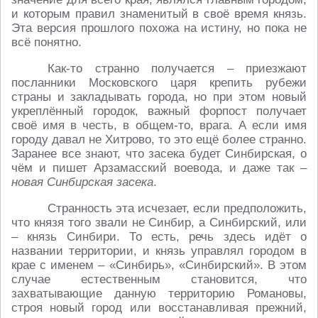
и которым правил знаменитый в своё время князь.
Эта версия прошлого похожа на истину, но пока не
всё понятно.
Как-то странно получается – приезжают
посланники Московского царя крепить рубежи
страны и закладывать города, но при этом новый
укреплённый городок, важный форпост получает
своё имя в честь, в общем-то, врага. А если имя
городу давал не Хитрово, то это ещё более странно.
Заранее все знают, что засека будет Синбирская, о
чём и пишет Арзамасский воевода, и даже так –
новая Синбирская засека
.
Странность эта исчезает, если предположить,
что князя того звали не Синбир, а Синбирский, или
– князь Синбири. То есть, речь здесь идёт о
названии территории, и князь управлял городом в
крае с именем – «Синбирь», «Синбирский». В этом
случае естественным становится, что
захватывающие данную территорию Романовы,
строя новый город или восстанавливая прежний,