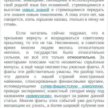
прошлое, знающими, любящими и использующими
свой родной язык без искажений, стремящимися к
высотам
новых знаний
и стремящимися передать
эти знания новым поколениям. А пока этого нет, как
говорится,
хоть горшком назови, только в печку не
ставь
.
Если читатель сейчас подумал, что я
призываю вернуть и возрадоваться советскому
прошлому, то это не так. Несомненно, в советское
время многим людям жилось относительно
неплохо, и государство было относительно
сильное, но всё это только
относительно
. За
некоторыми плюсами часто незаметны серьёзные
минусы, а ещё чаще неизвестны ужасные факты. А
факты эти действительно ужасны. Но разбор того,
что делали с нашей страной иностранные
наёмники, спонсированные финансовыми кругами,
исповедующими
супер-фашистскую идеологию
,
проводя эксперимент, известный сегодня миру под
названием
«коммунизм»
, выходит за рамки данной
статьи. Многие факты этих событий уже доступны
желающим их узнать, а более широкой публике они