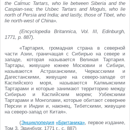
the Calmuc Tartars, who lie between Siberia and the
Caspian-sea; the Usbec Tartars and Moguls, who lie
north of Persia and India; and lastly, those of Tibet, who
lie north-west of China».
(Encyclopedia Britannica, Vol. III, Edinburgh,
1771, p. 887).
«Тартария, громадная страна в северной
части Азии, граничащая с Сибирью на севере и
западе, которая называется Великая Тартария.
Тартары, живущие южнее Московии и Сибири,
называются Астраханскими, Черкасскими и
Дагестанскими, живущие на северо-западе от
Каспийского моря, называются Калмыкскими
Тартарами и которые занимают территорию между
Сибирью и Каспийским морем; Узбекскими
Тартарами и Монголами, которые обитают севернее
Персии и Индии и, наконец, Тибетскими, живущие
на северо-запад от Китая».
(
Энциклопедия
«Британика»
, первое издание,
Том 3, Эдинбург, 1771 г., с. 887)