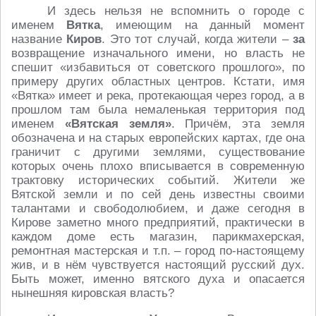
И здесь нельзя не вспомнить о городе с
именем
Вятка
, имеющим на данный момент
название
Киров
. Это тот случай, когда жители –
за
возвращение изначального имени, но власть не
спешит «избавиться от советского прошлого», по
примеру других областных центров. Кстати, имя
«Вятка» имеет и река, протекающая через город, а в
прошлом там была немаленькая территория под
именем
«Вятская земля»
. Причём, эта земля
обозначена и на старых европейских картах, где она
граничит с другими землями, существование
которых очень плохо вписывается в современную
трактовку исторических событий. Жители же
Вятской земли и по сей день известны своими
талантами и свободолюбием, и даже сегодня в
Кирове заметно много предприятий, практически в
каждом доме есть магазин, парикмахерская,
ремонтная мастерская и т.п. – город по-настоящему
жив, и в нём чувствуется настоящий русский дух.
Быть может, именно вятского духа и опасается
нынешняя кировская власть?