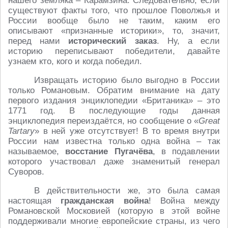
нашего земляка – Карамзина. Следовательно, если
существуют факты того, что прошлое Поволжья и
России вообще было не таким, каким его
описывают «признанные историки», то, значит,
перед нами
исторический заказ
. Ну, а если
историю переписывают победители, давайте
узнаем кто, кого и когда победил.
Извращать историю было выгодно в России
только Романовым. Обратим внимание на дату
первого издания энциклопедии «Британика» – это
1771 год. В последующие годы данная
энциклопедия переиздаётся, но сообщение о «
Great
Tartary
» в ней уже отсутствует! В то время внутри
России нам известна только одна война – так
называемое,
восстание Пугачёва
, в подавлении
которого участвовал даже знаменитый генерал
Суворов.
В действительности же, это была самая
настоящая
гражданская война
! Война между
Романовской Московией (которую в этой войне
поддерживали многие европейские страны, из чего