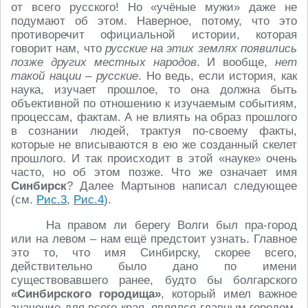
от всего русского! Но «учёные мужи» даже не
подумают об этом. Наверное, потому, что это
противоречит официальной истории, которая
говорит нам, что
русские на этих землях появились
позже других местных народов
. И вообще,
нет
такой нации – русские
. Но ведь, если история, как
наука, изучает прошлое, то она должна быть
объективной по отношению к изучаемым событиям,
процессам, фактам. А не влиять на образ прошлого
в сознании людей, трактуя по-своему факты,
которые не вписываются в ею же созданный скелет
прошлого. И так происходит в этой «науке» очень
часто, но об этом позже. Что же означает имя
Синбирск
? Далее Мартынов написал следующее
(см.
Рис.3
,
Рис.4
).
На правом ли берегу Волги был пра-город
или на левом – нам ещё предстоит узнать. Главное
это то, что имя Синбирску, скорее всего,
действительно было дано по имени
существовавшего ранее, будто бы болгарского
«Синбирского городища»
, который имел важное
значение для всего края, являлся главным городом,