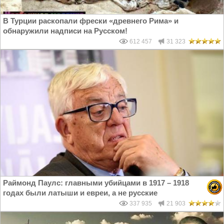
В Турции раскопали фрески «древнего Рима» и
обнаружили надписи на Русском!
612 457
31 323
Раймонд Паулс: главными убийцами в 1917 – 1918
годах были латыши и евреи, а не русские
337 935
21 903