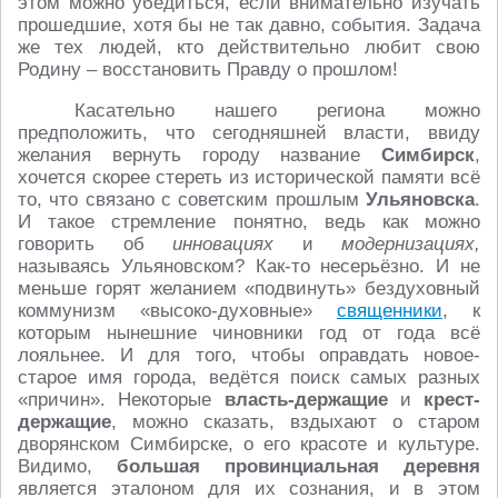
этом можно убедиться, если внимательно изучать
прошедшие, хотя бы не так давно, события. Задача
же тех людей, кто действительно любит свою
Родину – восстановить Правду о прошлом!
Касательно нашего региона можно
предположить, что сегодняшней власти, ввиду
желания вернуть городу название
Симбирск
,
хочется скорее стереть из исторической памяти всё
то, что связано с советским прошлым
Ульяновска
.
И такое стремление понятно, ведь как можно
говорить об
инновациях
и
модернизациях,
называясь Ульяновском? Как-то несерьёзно. И не
меньше горят желанием «подвинуть» бездуховный
коммунизм «высоко-духовные»
священники
, к
которым нынешние чиновники год от года всё
лояльнее. И для того, чтобы оправдать новое-
старое имя города, ведётся поиск самых разных
«причин». Некоторые
власть-держащие
и
крест-
держащие
, можно сказать, вздыхают о старом
дворянском Симбирске, о его красоте и культуре.
Видимо,
большая провинциальная деревня
является эталоном для их сознания, и в этом