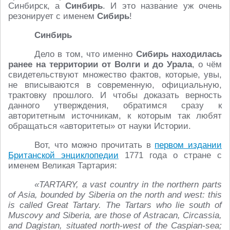
Синбирск, а
Синбирь
. И это название уж очень
резонирует с именем
Сибирь
!
Синбирь
Дело в том, что именно
Сибирь находилась
ранее на территории от Волги и до Урала
, о чём
свидетельствуют множество фактов, которые, увы,
не вписываются в современную, официальную,
трактовку прошлого. И чтобы доказать верность
данного утверждения, обратимся сразу к
авторитетным источникам, к которым так любят
обращаться «авторитеты» от науки Истории.
Вот, что можно прочитать в
первом издании
Британской энциклопедии
1771 года о стране с
именем Великая Тартария:
«TARTARY, a vast country in the northern parts
of Asia, bounded by Siberia on the north and west: this
is called Great Tartary. The Tartars who lie south of
Muscovy and Siberia, are those of Astracan, Circassia,
and Dagistan, situated north-west of the Caspian-sea;