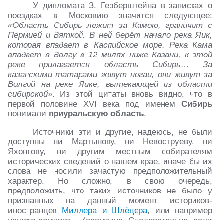
У дипломата З. Герберштейна в записках о
поездках в Московию значится следующее:
«Область Сибирь лежит за Камою, граничит с
Пермией и Вяткой. В ней берёт начало река
Яик,
которая впадает в Каспийское море. Река Кама
впадает в Волгу в 12 милях ниже Казани, к этой
реке прилагается область Сибирь… За
казанскими татарами живут ногаи, они живут за
Волгой на реке Яике, вытекающей из области
сибирской
». Из этой цитаты вновь видно, что в
первой половине XVI века под именем
Сибирь
понимали
приуральскую область
.
Источники эти и другие, надеюсь, не были
доступны ни Мартынову, ни Невоструеву, ни
Яхонтову, ни другим местным собирателям
исторических сведений о нашем крае, иначе бы их
слова не носили зачастую предположительный
характер. Но сложно, в свою очередь,
предположить, что таких источников не было у
признанных на данный момент историков-
иностранцев
Миллера и Шлёцера
, или например