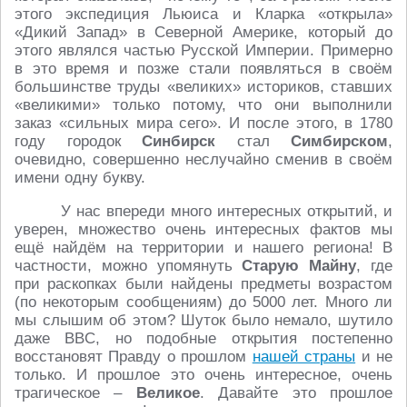
этого экспедиция Льюиса и Кларка «открыла»
«Дикий Запад» в Северной Америке, который до
этого являлся частью Русской Империи. Примерно
в это время и позже стали появляться в своём
большинстве труды «великих» историков, ставших
«великими» только потому, что они выполнили
заказ «сильных мира сего». И после этого, в 1780
году городок
Синбирск
стал
Симбирском
,
очевидно, совершенно неслучайно сменив в своём
имени одну букву.
У нас впереди много интересных открытий, и
уверен, множество очень интересных фактов мы
ещё найдём на территории и нашего региона! В
частности, можно упомянуть
Старую Майну
, где
при раскопках были найдены предметы возрастом
(по некоторым сообщениям) до 5000 лет. Много ли
мы слышим об этом? Шуток было немало, шутило
даже BBC, но подобные открытия постепенно
восстановят Правду о прошлом
нашей страны
и не
только. И прошлое это очень интересное, очень
трагическое –
Великое
. Давайте это прошлое