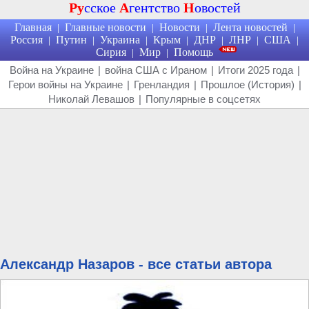
Ру
сское
А
гентство
Н
овостей
Главная
Главные новости
Новости
Лента новостей
|
|
|
|
Россия
Путин
Украина
Крым
ДНР
ЛНР
США
|
|
|
|
|
|
|
Сирия
Мир
Помощь
|
|
Война на Украине
|
война США с Ираном
|
Итоги 2025 года
|
Герои войны на Украине
|
Гренландия
|
Прошлое (История)
|
Николай Левашов
|
Популярные в соцсетях
Александр Назаров - все статьи автора