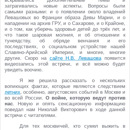
вскрывались дополнительные темы и
затрагивались новые аспекты. Вопросы были
самыми разными: и о появлении около владений
Левашовых во Франции образа Девы Марии, и о
нападении на архив ГРУ, и о Сахарове, и о Крайоне,
и о том, как уберечь здоровье детей до трёх лет, и
что такое шаровая молния, и об отношении к
тунеядству, об обряде венчания и его
последствиях, о социальном устройстве нашей
Славяно-Арийской Империи, и многие, многие
другие. Скоро на
сайте Н.В. Левашова
появится
видеозапись этой встречи, и всё можно будет
увидеть воочию.
Я же решила рассказать о нескольких
вопиющих фактах, которые являются следствием
летних
, особенно, августовских событий в Москве и
во всей России.
О войне, которую ведут против
нас
. Новую и опять сенсационную информацию
поведал нам Николай Викторович в ходе данной
встречи с читателями.
Для тех москвичей, кто сумел выжить в