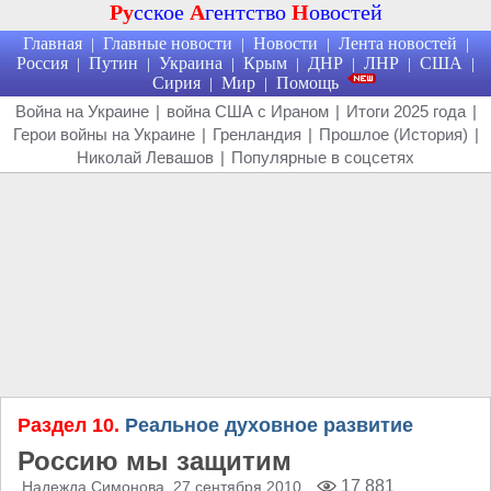
Ру
сское
А
гентство
Н
овостей
Главная
Главные новости
Новости
Лента новостей
|
|
|
|
Россия
Путин
Украина
Крым
ДНР
ЛНР
США
|
|
|
|
|
|
|
Сирия
Мир
Помощь
|
|
Война на Украине
|
война США с Ираном
|
Итоги 2025 года
|
Герои войны на Украине
|
Гренландия
|
Прошлое (История)
|
Николай Левашов
|
Популярные в соцсетях
Раздел 10.
Реальное духовное развитие
Россию мы защитим
17 881
Надежда Симонова
, 27 сентября 2010