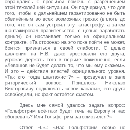
обращались с просьбой помочь с разрешением
этой тяжелейшей ситуации. Он подчеркнул, что для
того, чтобы в дальнейшем гарантированно не быть
обвинённым во всех возможных грехах (вплоть до
того, что он сам устроил эту катастрофу, а затем
шантажировал правительство, с целью заработать
деньги) он настаивает только на официальном
контракте. «Та сторона» на это пока пойти не может,
боится признаться в своей слабости. С целью
давления на Н.В. даже арестовали его друга,
угрожая держать того в тюрьме пожизненно, если
«Левашов не будет делать то, что мы ему скажем».
И это – действия властей официального уровня.
«Так кто тогда шантажист?» – прозвучал в зале
риторический вопрос. Пришлось Николаю
Викторовичу подключать «свои каналы», его друга
освободили, но факт остаётся фактом.
Здесь мне самой удалось задать вопрос:
«Гольфстрим всё-таки будет течь на Европу и нас
обогревать? Или Гольфстрим затормозился?»
Ответ Н.В.: «Нас Гольфстрим особо не