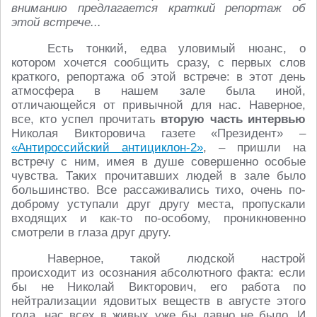
вниманию предлагается краткий репортаж об
этой встрече...
Есть тонкий, едва уловимый нюанс, о
котором хочется сообщить сразу, с первых слов
краткого, репортажа об этой встрече: в этот день
атмосфера в нашем зале была иной,
отличающейся от привычной для нас. Наверное,
все, кто успел прочитать
вторую часть интервью
Николая Викторовича газете «Президент» –
«Антироссийский антициклон-2»
, – пришли на
встречу с ним, имея в душе совершенно особые
чувства. Таких прочитавших людей в зале было
большинство. Все рассаживались тихо, очень по-
доброму уступали друг другу места, пропускали
входящих и как-то по-особому, проникновенно
смотрели в глаза друг другу.
Наверное, такой людской настрой
происходит из осознания абсолютного факта: если
бы не Николай Викторович, его работа по
нейтрализации ядовитых веществ в августе этого
года, нас всех в живых уже бы давно не было. И