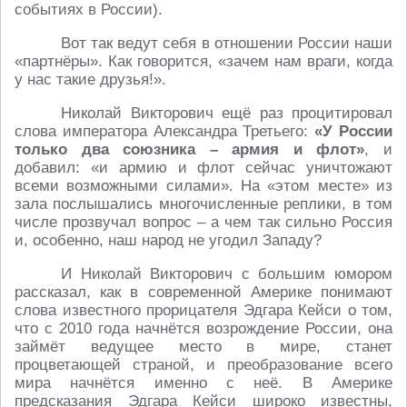
событиях в России).
Вот так ведут себя в отношении России наши
«партнёры». Как говорится, «зачем нам враги, когда
у нас такие друзья!».
Николай Викторович ещё раз процитировал
слова императора Александра Третьего:
«У России
только два союзника – армия и флот»
, и
добавил: «и армию и флот сейчас уничтожают
всеми возможными силами». На «этом месте» из
зала послышались многочисленные реплики, в том
числе прозвучал вопрос – а чем так сильно Россия
и, особенно, наш народ не угодил Западу?
И Николай Викторович с большим юмором
рассказал, как в современной Америке понимают
слова известного прорицателя Эдгара Кейси о том,
что с 2010 года начнётся возрождение России, она
займёт ведущее место в мире, станет
процветающей страной, и преобразование всего
мира начнётся именно с неё. В Америке
предсказания Эдгара Кейси широко известны,