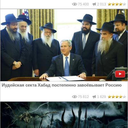
75 400
2 013
Иудейская секта Хабад постепенно завоёвывает Россию
75 812
1 629