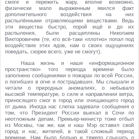
смоге и пережить жару, вполне возможно,
физически мало выраженным явился факт
дополнительного воздействия на них
распылёнными отравляющими веществами. Ведь
эти вещества быстро, порой ещё и до их
распыления, были расщеплены Николаем
Викторовичем (те, кто всё-таки «плотно» попал под
воздействие этих ядов, нам о своих ощущениях
поведать, скорее всего, уже не смогут).
Наша жизнь и наше «информационное
пространство» того периода времени было
заполнено сообщениями о пожарах по всей России,
о погибших в огне и пострадавших. Мы слышали и
читали о природных аномалиях, о небывало
высокой температуре, о силе и направлении ветра,
приносящего смог в город или очищающего город
от дыма. Иногда нас слегка задевали сообщения о
том, что Президент России выехал в Сочи по
неотложным делам, Премьер-министр тоже отбыл
из Москвы, так же, как и наш Мэр оставил свой
город и нас, жителей, в такой сложный период
времени. Нам было больно и тяжело слышать о