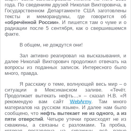
года. По сведениям друзей Николая Викторовича, в
Государственном Департаменте США заготовлены
тексты и меморандумы, где говорится об
«обречённой России»
. И пишется там о чуме и о
радиации после 5 сентября, как о свершившемся
факте.
В общем, не дождутся они!
Зал активно реагировал на высказывания, и
далее Николай Викторович продолжил отвечать на
вопросы из поданных записок. Интересного было
много, правда.
Я расскажу о теме, волнующей весь мир – о
ситуации в Мексиканском заливе. «Течёт.
Продолжает вытекать нефть…» – сказал Н.В. «Я
рекомендую вам сайт
WebArmy
. Там много
материалов на русском языке». И далее нам было
сообщено, что
нефть вытекает не из одного, а из
пяти отверстий
. Четыре утечки происходят не из
скважины, а связаны с разломами. Та пробка,
которая поставлена на скважину, всё равно