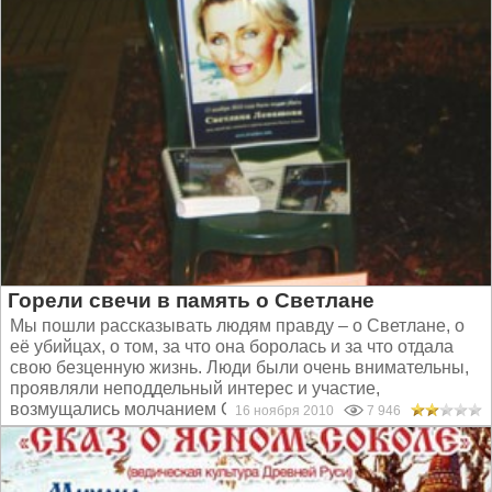
Горели свечи в память о Светлане
Мы пошли рассказывать людям правду – о Светлане, о
её убийцах, о том, за что она боролась и за что отдала
свою безценную жизнь. Люди были очень внимательны,
проявляли неподдельный интерес и участие,
возмущались молчанием СМИ...
16 ноября 2010
7 946