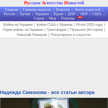
Ру
сское
А
гентство
Н
овостей
Главная
Главные новости
Новости
Лента новостей
|
|
|
|
Россия
Путин
Украина
Крым
ДНР
ЛНР
США
|
|
|
|
|
|
|
Сирия
Мир
Помощь
|
|
Война на Украине
|
война США с Ираном
|
Итоги 2025 года
|
Герои войны на Украине
|
Гренландия
|
Прошлое (История)
|
Николай Левашов
|
Популярные в соцсетях
Надежда Симонова - все статьи автора