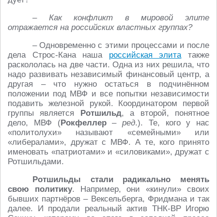
– Как конфликт в мировой элите
отражается на российских властных группах?
– Одновременно с этими процессами и после
дела Строс-Кана наша
российская элита
также
раскололась на две части. Одна из них решила, что
надо развивать независимый финансовый центр, а
другая – что нужно остаться в подчинённом
положении под МВФ и все попытки независимости
подавить железной рукой. Координатором первой
группы является
Ротшильд
, а второй, понятное
дело, МВФ (
Рокфеллер
–
ред
.). Те, кого у нас
«политолухи» называют «семейными» или
«либералами», дружат с МВФ. А те, кого принято
именовать «патриотами» и «силовиками», дружат с
Ротшильдами.
Ротшильды стали радикально менять
свою политику
. Например, они «кинули» своих
бывших партнёров – Вексельберга, Фридмана и так
далее. И продали реальный актив ТНК-ВР Игорю