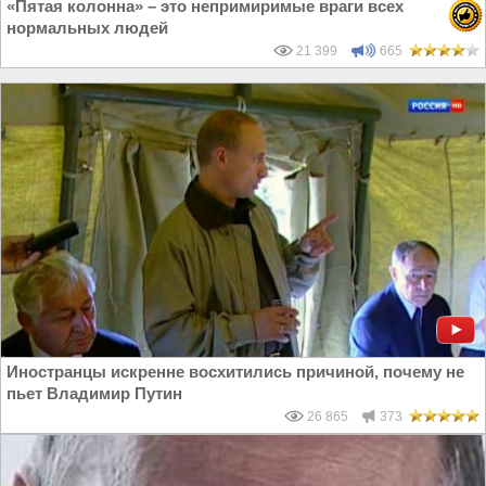
«Пятая колонна» – это непримиримые враги всех
нормальных людей
21 399
665
Иностранцы искренне восхитились причиной, почему не
пьет Владимир Путин
26 865
373