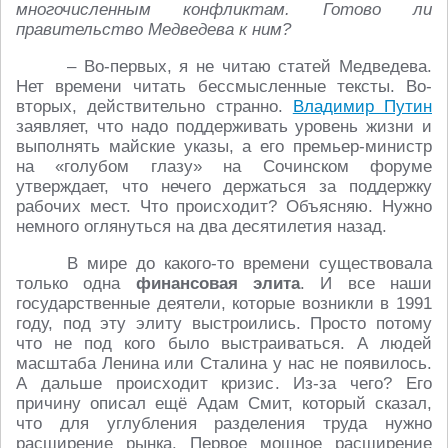
многочисленным конфликтам. Готово ли
правительство Медведева к ним?
– Во-первых, я не читаю статей Медведева.
Нет времени читать бессмысленные тексты. Во-
вторых, действительно странно.
Владимир Путин
заявляет, что надо поддерживать уровень жизни и
выполнять майские указы, а его премьер-министр
на «голубом глазу» на Сочинском форуме
утверждает, что нечего держаться за поддержку
рабочих мест. Что происходит? Объясняю. Нужно
немного оглянуться на два десятилетия назад.
В мире до какого-то времени существовала
только одна
финансовая элита
. И все наши
государственные деятели, которые возникли в 1991
году, под эту элиту выстроились. Просто потому
что не под кого было выстраиваться. А людей
масштаба Ленина или Сталина у нас не появилось.
А дальше происходит кризис. Из-за чего? Его
причину описал ещё Адам Смит, который сказал,
что для углубления разделения труда нужно
расширение рынка. Первое мощное расширение