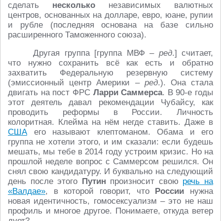
сделать
несколько
независимых валютных
центров, основанных на долларе, евро, юане, рупии
и рубле (последняя основана на базе сильно
расширенного Таможенного союза).
Другая группа [группа МВФ –
ред
.] считает,
что нужно сохранить всё как есть и обратно
захватить Федеральную резервную систему
(эмиссионный центр Америки –
ред
.). Она стала
двигать на пост ФРС
Ларри Саммерса
. В 90-е годы
этот деятель давал рекомендации Чубайсу, как
проводить реформы в России. Личность
колоритная. Клейма на нём негде ставить. Даже в
США
его называют клептоманом. Обама и его
группа не хотели этого, и им сказали: если будешь
мешать, мы тебе в 2014 году устроим кризис. Но на
прошлой неделе вопрос с Саммерсом решился. Он
снял свою кандидатуру. И буквально на следующий
день после этого
Путин
произносит свою
речь на
«Валдае»
, в которой говорит, что
России
нужна
новая идентичность, гомосексуализм – это не наш
профиль и многое другое. Понимаете, откуда ветер
дует?