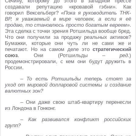
Сечину, которому до этого в западной прессе
создавали репутацию «кровавой гэбни». Как
говорил Вексельберг?
«Пока я руководитель ТНК-
ВР, я уважаемый в мире человек, а если я её
продаю, то становлюсь просто богатым евреем»
.
Эта сделка с точки зрения Ротшильда вообще бред.
Что они получили за продажу реальных активов?
Бумажки, которые они чуть ли не сами же и
печатают. Но на самом деле это
стратегический
союз
. Они (Ротшильды –
ред
.)
продемонстрировали, с кем они будут дружить в
России.
– То есть Ротшильды теперь стоят за
уход от мировой долларовой системы и создание
валютных зон?
– Они даже свою штаб-квартиру перенесли
из Лондона в Гонконг.
– Как развивался конфликт российских
групп?