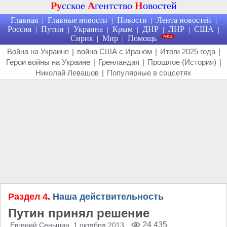
Ру
сское
А
гентство
Н
овостей
Главная
Главные новости
Новости
Лента новостей
|
|
|
|
Россия
Путин
Украина
Крым
ДНР
ЛНР
США
|
|
|
|
|
|
|
Сирия
Мир
Помощь
|
|
Война на Украине
|
война США с Ираном
|
Итоги 2025 года
|
Герои войны на Украине
|
Гренландия
|
Прошлое (История)
|
Николай Левашов
|
Популярные в соцсетях
Раздел 4.
Наша действительность
Путин принял решение
24 435
Евгений Сеньшин
, 1 октября 2013