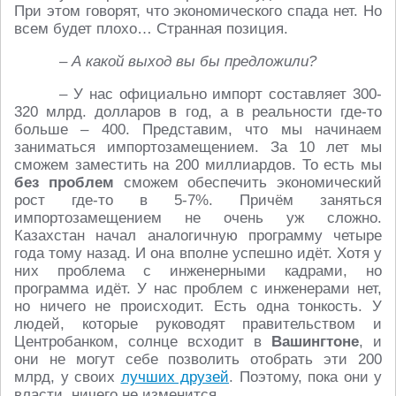
При этом говорят, что экономического спада нет. Но
всем будет плохо… Странная позиция.
– А какой выход вы бы предложили?
– У нас официально импорт составляет 300-
320 млрд. долларов в год, а в реальности где-то
больше – 400. Представим, что мы начинаем
заниматься импортозамещением. За 10 лет мы
сможем заместить на 200 миллиардов. То есть мы
без проблем
сможем обеспечить экономический
рост где-то в 5-7%. Причём заняться
импортозамещением не очень уж сложно.
Казахстан начал аналогичную программу четыре
года тому назад. И она вполне успешно идёт. Хотя у
них проблема с инженерными кадрами, но
программа идёт. У нас проблем с инженерами нет,
но ничего не происходит. Есть одна тонкость. У
людей, которые руководят правительством и
Центробанком, солнце всходит в
Вашингтоне
, и
они не могут себе позволить отобрать эти 200
млрд, у своих
лучших друзей
. Поэтому, пока они у
власти, ничего не изменится.