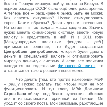
было в Первую мировую войну, потом во Вторую. В
период распада СССР было ещё одно расширение.
А теперь всё – расширения рынка быть не может.
Как спасать ситуацию? Нужно стимулировать
спрос. Каким образом? Давать деньги населению.
Но сегодня и так выдана масса кредитов. Значит,
нужно менять финансовую систему, ввести новую
валюту и кредитовать в ней. И в 2011 году
[Международным валютным фондом –
ред
.]
принимается решение, что будет создаваться
Центробанк центробанков
, который будет давать
деньги в специальной валюте и оптимизировать
мировую денежную систему. А если все политики
находятся на содержании
финансовой элиты
, то
отказаться от такого решения невозможно.
Что делать [тем, кто против намерений МВФ
–
ред
.]? Нужно сделать так, чтобы МВФ не мог
функционировать. И тут главу МВФ Доминика
Строс-Кана
«берут под белые рученьки», обвиняя
его в изнасиловании горничной из Гвинеи. Он
уходит со своего поста. Мои знакомые, работающие