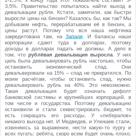
2-2,5%, к концу года этот показатель составит 3-
3,5%. Правительство попыталось найти выход в
девальвации рубля. Кстати, заметили, как быстро
выросли цены на бензин? Казалось бы, как так? Мы
добываем нефть, перерабатываем её в бензин, а
цены растут. Потому что вся наша нефтянка
закредитована там, на
Западе
. И балансы наши
корпорации сдают туда в долларах, поэтому
доходы в долларах падать не должны. А дело в
том, что
рублёвая девальвация выросла
. У них
цель была девальвировать рубль настолько, чтобы
остановить экономический спад. Они
девальвировали на 15% – спад не прекратился. По
моим расчётам, чтобы остановить спад, нужно
девальвировать рубль на 40%. Это невозможно.
Такая девальвация будет означать дефолт
банковской системы и крупнейших корпораций, в
том числе и государства. Поэтому девальвацию
остановили и стали секвестрировать бюджет, то
есть сокращать его расходы. У «либералов»
никакого выхода нет. И Медведев, и Улюкаев стали,
извиняюсь за выражение, нести какую-то пургу и
всех пугать: ребята, скоро всем будет очень плохо.