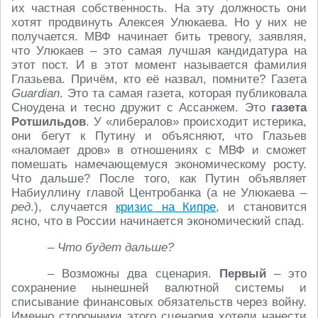
их частная собственность. На эту должность они
хотят продвинуть Алексея Улюкаева. Но у них не
получается. МВФ начинает бить тревогу, заявляя,
что Улюкаев – это самая лучшая кандидатура на
этот пост. И в этот момент называется фамилия
Глазьева. Причём, кто её назвал, помните? Газета
Guardian
. Это та самая газета, которая публиковала
Сноудена и тесно дружит с Ассанжем. Это
газета
Ротшильдов
. У «либералов» происходит истерика,
они бегут к Путину и объясняют, что Глазьев
«наломает дров» в отношениях с МВФ и сможет
помешать намечающемуся экономическому росту.
Что дальше? После того, как Путин объявляет
Набиуллину главой Центробанка (а не Улюкаева –
ред
.), случается
кризис на Кипре
, и становится
ясно, что в России начинается экономический спад.
– Что будет дальше?
– Возможны два сценария.
Первый
– это
сохранение нынешней валютной системы и
списывание финансовых обязательств через войну.
Именно сторонники этого сценария хотели нанести