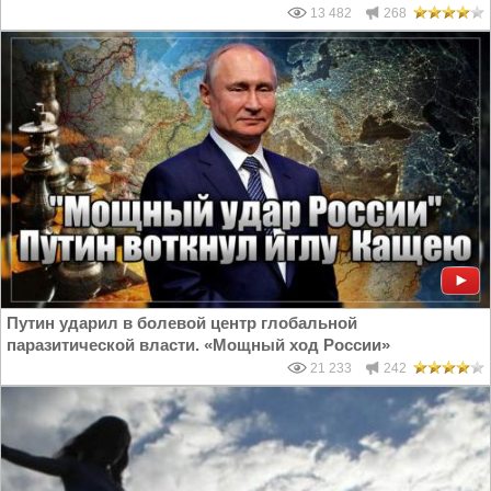
13 482
268
Путин ударил в болевой центр глобальной
паразитической власти. «Мощный ход России»
21 233
242