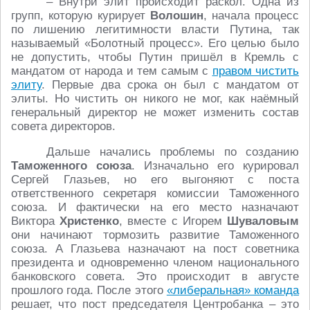
– Внутри элит происходит раскол. Одна из
групп, которую курирует
Волошин
, начала процесс
по лишению легитимности власти Путина, так
называемый «Болотный процесс». Его целью было
не допустить, чтобы Путин пришёл в Кремль с
мандатом от народа и тем самым с
правом чистить
элиту
. Первые два срока он был с мандатом от
элиты. Но чистить он никого не мог, как наёмный
генеральный директор не может изменить состав
совета директоров.
Дальше начались проблемы по созданию
Таможенного союза
. Изначально его курировал
Сергей Глазьев, но его выгоняют с поста
ответственного секретаря комиссии Таможенного
союза. И фактически на его место назначают
Виктора
Христенко
, вместе с Игорем
Шуваловым
они начинают тормозить развитие Таможенного
союза. А Глазьева назначают на пост советника
президента и одновременно членом национального
банковского совета. Это происходит в августе
прошлого года. После этого
«либеральная» команда
решает, что пост председателя Центробанка – это