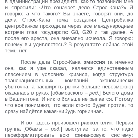
в администрации президента, как-то позвонили мне
и спросили: «Что означает дело Строс-Кана?» Я
говорю: а что такого? Вы знаете, говорят они, до
дела Строс-Кана тема создания Центробанка
центробанков проходила через все международные
встречи глав государств: G8, G20 и так далее. А
после его ареста, она внезапно исчезла. Я говорю:
почему вы удивляетесь? В результате сейчас этой
темы нет.
После дела Строс-Кана
эмиссия
(а именно
она, как я уже сказал, является единственным
спасением в условиях кризиса, когда структура
транснациональных компаний экономически
убыточна, а расширять рынки больше невозможно)
оказалась в руках [обамовского –
ред
.] Белого дома
в Вашингтоне. И никто больше не рыпается. Потому
что все понимают, что если кто-то будет против, то
сразу найдётся какая-нибудь горничная.
И вот здесь произошёл
раскол элит
. Первая
группа [Обамы –
ред
.] выступает за то, что надо
переформатировать всю финансовую систему: