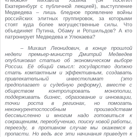
«Неокон» Михаила Хазина (он посетил
Екатеринбург с публичной лекцией), выступление
Медведева – лишь бледное проявление войны
российских элитных группировок, за которыми
стоят куда более могущественные силы. Что
объединяет Путина, Обаму и Ротшильдов? А кто
патронирует Медведева и Улюкаева?
– Михаил Леонидович, в конце прошлой
недели премьер-министр Дмитрий Медведев
опубликовал статью об экономическом выборе
России. Её общий смысл: государство должно
стать компактным и эффективным, создавать
привлекательный инвестклимат (это
предполагает и судебную реформу), вместе с
обществом контролировать монополии,
поддерживать бизнес, образование и инновации,
точки роста в регионах, но помогать
неконкурентоспособным производствам
бессмысленно и многим надо готовиться к
сокращениям, переобучению, поиску новой работы,
переезду, в противном случае мы окажемся в
пропасти. Но ведь все эти начинания приведут к