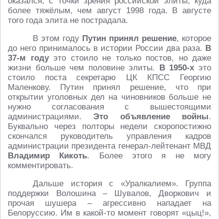
оказался, с точки зрения российской элиты, куда
более тяжёлым, чем август 1998 года. В августе
того года элита не пострадала.
В этом году
Путин принял решение
, которое
до него принималось в истории России два раза.
В
37-м году
это стоило не только постов, но даже
жизни больше чем половине элиты.
В 1950-х
это
стоило поста секретарю ЦК КПСС Георгию
Маленкову. Путин принял решение, что при
открытии уголовных дел на чиновников больше не
нужно согласования с вышестоящими
администрациями.
Это объявление войны
.
Буквально через полторы недели скоропостижно
скончался руководитель управления кадров
администрации президента генерал-лейтенант МВД
Владимир Кикоть
. Более этого я не могу
комментировать.
Дальше история с «Уралкалием». Группа
поддержки Волошина – Шувалов, Дворкович и
прочая шушера – агрессивно нападает на
Белоруссию. Им в какой-то момент говорят «цыц!»,