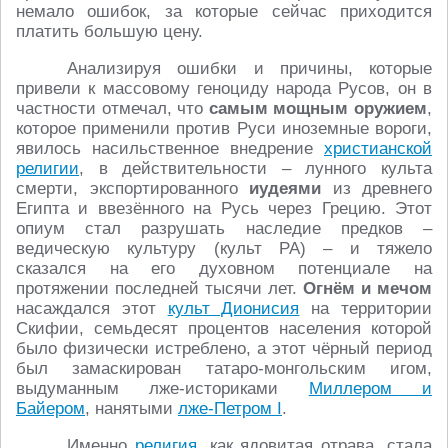
немало ошибок, за которые сейчас приходится
платить большую цену.
Анализируя ошибки и причины, которые
привели к массовому геноциду народа Русов, он в
частности отмечал, что
самым мощным оружием
,
которое применили против Руси иноземные вороги,
явилось насильственное внедрение
христианской
религии
, в действительности – лунного культа
смерти, экспортированного
иудеями
из древнего
Египта и ввезённого на Русь через Грецию. Этот
опиум стал разрушать наследие предков –
ведическую культуру (культ РА) – и тяжело
сказался на его духовном потенциале на
протяжении последней тысячи лет.
Огнём и мечом
насаждался этот
культ Дионисия
на территории
Скифии, семьдесят процентов населения которой
было физически истреблено, а этот чёрный период
был замаскирован татаро-монгольским игом,
выдуманным лже-историками
Миллером и
Байером
, нанятыми
лже-Петром I
.
Именно
религия
, как ядовитая отрава, стала