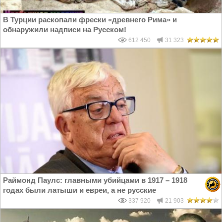
В Турции раскопали фрески «древнего Рима» и
обнаружили надписи на Русском!
612 450
31 323
Раймонд Паулс: главными убийцами в 1917 – 1918
годах были латыши и евреи, а не русские
337 920
21 903