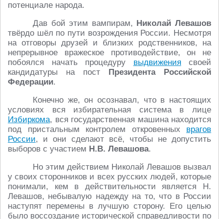
потенциале народа.
Дав бой этим вампирам,
Николай Левашов
твёрдо шёл по пути возрождения России. Несмотря
на отговоры друзей и близких родственников, на
непрерывное вражеское противодействие, он не
побоялся начать процедуру
выдвижения
своей
кандидатуры на пост
Президента Российской
Федерации
.
Конечно же, он осознавал, что в настоящих
условиях вся избирательная система в лице
Избиркома
, вся государственная машина находится
под пристальным контролем откровенных
врагов
России
, и они сделают всё, чтобы не допустить
выборов с участием
Н.В. Левашова
.
Но этим действием Николай Левашов вызвал
у своих сторонников и всех русских людей, которые
понимали, кем в действительности является Н.
Левашов, небывалую надежду на то, что в России
наступят перемены в лучшую сторону. Его целью
было воссоздание исторической справедливости по