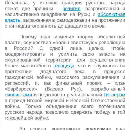
Левашова, у истоков трагедии русского народа
лежат две причины –
религия
, разработанная и
насильственно внедрённая на Русь; и
абсолютная
власть
, выраженная в самодержавии на протяжении
с пятнадцатого вплоть до двадцатого веков.
Почему враг изменил форму абсолютной
власти, осуществив «большевистскую» революцию
в России? С одной лишь целью, чтобы
модернизировать и усилить свою власть на
оккупированной территории для осуществления
более масштабного
геноцида
, что и случилось на
протяжении двадцатого века в процессе
гражданской войны, массового раскулачивания и
репрессий, и, как финальный проект, – план
«Барбаросса» (Варвар Рус), разработанный
сионистами
и не до конца реализованный
Гитлером
в период Второй мировой и Великой Отечественной
войны. Только объединение всего потенциала
русского народа позволило одержать победу в той
тяжелейшей войне.
За период
«советского реализма»
враг