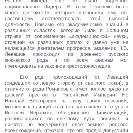
России никогда ещё не было подобного
национального Лидера. В этом Человеке было
много достоинств, которые позволяли ему по-
настоящему соответствовать этой высокой
должности. Помимо его академических знаний в
различных областях, которые были в большом
отрыве от современной «академической» науки,
стоящей на различных догмах и давно уже не
являющейся двигателем прогресса, академик Н.В.
Левашов происходил из древнего русского
княжеского рода и по всем канонам мог
претендовать на законное престолонаследие.
Его род, происходящий от Левашей
(сидевших по левую сторону от светлого князя), в
отличие от рода Романовых, имел полное право на
царский престол в Российской Империи. Но
Николай Викторович, в силу своих познаний,
жизненных принципов и его настоящего статуса в
Высшей Иерархии объединения Цивилизаций,
развивающихся по светлому пути, понимал и
никогда не подчёркивал своё земное родовое
происхождение, отмечая, что его предки допустили