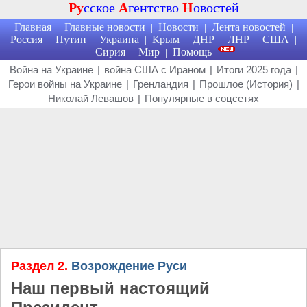
Ру
сское
А
гентство
Н
овостей
Главная
Главные новости
Новости
Лента новостей
|
|
|
|
Россия
Путин
Украина
Крым
ДНР
ЛНР
США
|
|
|
|
|
|
|
Сирия
Мир
Помощь
|
|
Война на Украине
|
война США с Ираном
|
Итоги 2025 года
|
Герои войны на Украине
|
Гренландия
|
Прошлое (История)
|
Николай Левашов
|
Популярные в соцсетях
Раздел 2.
Возрождение Руси
Наш первый настоящий