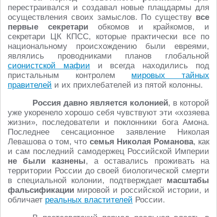
перестраивался и создавал новые плацдармы для
осуществления своих замыслов. По существу
все
первые секретари
обкомов и крайкомов, и
секретари ЦК КПСС, которые практически все по
национальному происхождению были евреями,
являлись проводниками планов глобальной
сионистской мафии
и всегда находились под
пристальным контролем
мировых тайных
правителей
и их прихлебателей из пятой колонны.
Россия давно является колонией
, в которой
уже укоренело хорошо себя чувствуют эти «хозяева
жизни», последователи и поклонники бога Амона.
Последнее сенсационное заявление Николая
Левашова о том, что
семья Николая Романова
, как
и сам последний самодержец Российской Империи
не были казнены
, а оставались проживать на
территории России до своей биологической смерти
в специальной колонии, подтверждает
масштабы
фальсификации
мировой и российской истории, и
обличает
реальных властителей
России.