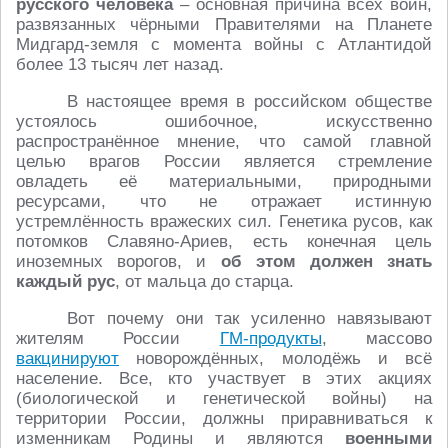
русского человека
– основная причина всех войн,
развязанных чёрными Правителями на Планете
Мидгард-земля с момента войны с Атлантидой
более 13 тысяч лет назад.
В настоящее время в российском обществе
устоялось ошибочное, искусственно
распространённое мнение, что самой главной
целью врагов России является стремление
овладеть её материальными, природными
ресурсами, что не отражает истинную
устремлённость вражеских сил. Генетика русов, как
потомков Славяно-Ариев, есть конечная цель
иноземных ворогов, и
об этом должен знать
каждый рус
, от мальца до старца.
Вот почему они так усиленно навязывают
жителям России
ГМ-продукты
, массово
вакцинируют
новорождённых, молодёжь и всё
население. Все, кто участвует в этих акциях
(биологической и генетической войны) на
территории России, должны приравниваться к
изменникам Родины и являются
военными