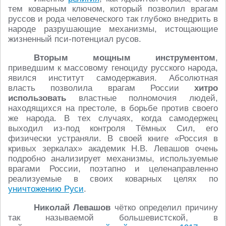
тем коварным ключом, который позволил врагам
руссов и рода человеческого так глубоко внедрить в
народе разрушающие механизмы, истощающие
жизненный пси-потенциал русов.
Вторым мощным инструментом
,
приведшим к массовому геноциду русского народа,
явился институт самодержавия. Абсолютная
власть позволила врагам России
хитро
использовать
властные полномочия людей,
находящихся на престоле, в борьбе против своего
же народа. В тех случаях, когда самодержец
выходил из-под контроля Тёмных Сил, его
физически устраняли. В своей книге «Россия в
кривых зеркалах» академик Н.В. Левашов очень
подробно анализирует механизмы, используемые
врагами России, поэтапно и целенаправленно
реализуемые в своих коварных целях по
уничтожению Руси
.
Николай Левашов
чётко определил причину
так называемой большевистской, в