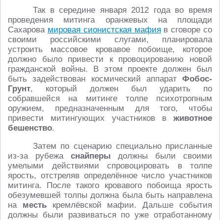
Так в середине января 2012 года во время
проведения митинга оранжевых на площади
Сахарова
мировая сионистская мафия
в сговоре со
своими российскими слугами, планировала
устроить массовое кровавое побоище, которое
должно было привести к провоцированию новой
гражданской войны. В этом проекте должен был
быть задействован космический аппарат
Фобос-
Грунт
, который должен был ударить по
собравшейся на митинге толпе психотропным
оружием, предназначенным для того, чтобы
привести митингующих участников в
животное
бешенство
.
Затем по сценарию специально присланные
из-за рубежа
снайперы
должны были своими
умелыми действиями спровоцировать в толпе
ярость, отстреляв определённое число участников
митинга. После такого кровавого побоища ярость
обезумевшей толпы должна была быть направлена
на
месть
кремлёвской мафии. Дальше события
должны были развиваться по уже отработанному