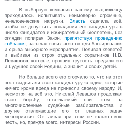
В выборную компанию нашему выдвиженцу
приходилось испытывать неимоверно огромные,
нечеловеческие нагрузки.
Власть
сделала всё,
чтобы не допустить попадания его кандидатуры в
число кандидатов и избирательный бюллетень, без
оглядки попирая Закон,
препятствуя проведению
собрания
, засылая своих агентов для блокирования
и срыва выборного мероприятия. Поливая клеветой
и выбивая из строя отдельных соратников
Н.В.
Левашова
, которые, проявив трусость, предали его
и будущее своей Родины, а значит и своих детей.
Но больше всего его огорчало то, что на этот
пост выдвигали свою кандидатуру «люди», которые
ничего кроме вреда не принесли своему народу. И,
несмотря на всё это, Николай Левашов продолжал
свою борьбу, отвлекаемый при этом на
многочисленные судебные разбирательства и
другие отвлекающие его от главных задач
мероприятия. Отстаивая при этом не только свою
честь, но, прежде всего, интересы России.