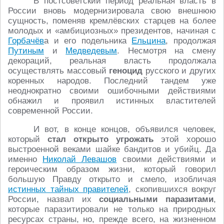
В постсоветский период реальная власть в
России вновь модернизировала свою внешнюю
сущность, поменяв кремлёвских старцев на более
молодых и «амбициозных» президентов, начиная с
Горбачёв
а и его подельника
Ельцина
, продолжая
Путиным
и
Медведевым
. Несмотря на смену
декораций, реальная власть продолжала
осуществлять массовый
геноцид
русского и других
коренных народов. Последний тандем уже
неоднократно своими ошибочными действиями
обнажил и проявил истинных властителей
современной России.
И вот, в конце концов, объявился человек,
который
стал открыто
угрожать
этой хорошо
выстроенной веками шайке бандитов и убийц. Да
именно
Николай Левашов
своими действиями и
героическим образом жизни, который говорил
большую Правду открыто и смело, изобличая
истинных тайных правителей
, скопившихся вокруг
России, назвал их
социальными паразитами
,
которые паразитировали не только на природных
ресурсах страны, но, прежде всего, на жизненном