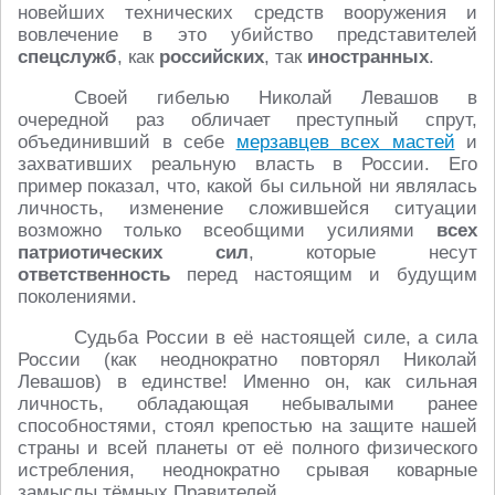
новейших технических средств вооружения и
вовлечение в это убийство представителей
спецслужб
, как
российских
, так
иностранных
.
Своей гибелью Николай Левашов в
очередной раз обличает преступный спрут,
объединивший в себе
мерзавцев всех мастей
и
захвативших реальную власть в России. Его
пример показал, что, какой бы сильной ни являлась
личность, изменение сложившейся ситуации
возможно только всеобщими усилиями
всех
патриотических сил
, которые несут
ответственность
перед настоящим и будущим
поколениями.
Судьба России в её настоящей силе, а сила
России (как неоднократно повторял Николай
Левашов) в единстве! Именно он, как сильная
личность, обладающая небывалыми ранее
способностями, стоял крепостью на защите нашей
страны и всей планеты от её полного физического
истребления, неоднократно срывая коварные
замыслы тёмных Правителей.