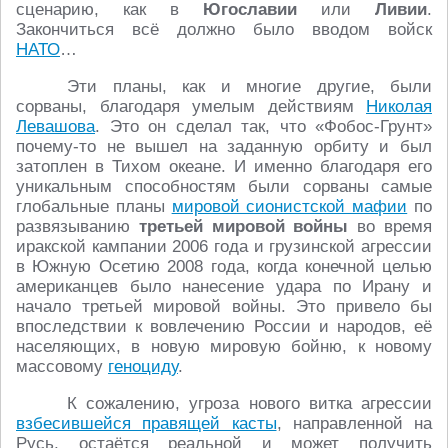
сценарию, как в
Югославии
или
Ливии
.
Закончиться всё должно было вводом войск
НАТО
…
Эти планы, как и многие другие, были
сорваны, благодаря умелым действиям
Николая
Левашова
. Это он сделал так, что «Фобос-Грунт»
почему-то не вышел на заданную орбиту и был
затоплен в Тихом океане. И именно благодаря его
уникальным способностям были сорваны самые
глобальные планы
мировой сионистской мафии
по
развязыванию
третьей мировой войны
во время
иракской кампании 2006 года и грузинской агрессии
в Южную Осетию 2008 года, когда конечной целью
американцев было нанесение удара по Ирану и
начало третьей мировой войны. Это привело бы
впоследствии к вовлечению России и народов, её
населяющих, в новую мировую бойню, к новому
массовому
геноциду
.
К сожалению, угроза нового витка агрессии
взбесившейся правящей касты
, направленной на
Русь, остаётся реальной и может получить