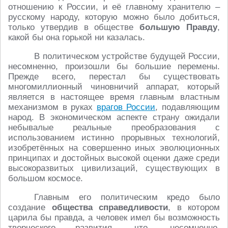
отношению к России, и её главному хранителю –
русскому народу, которую можно было добиться,
только утвердив в обществе
большую Правду
,
какой бы она горькой ни казалась.
В политическом устройстве будущей России,
несомненно, произошли бы большие перемены.
Прежде всего, перестал бы существовать
многомиллионный чиновничий аппарат, который
является в настоящее время главным властным
механизмом в руках
врагов России
, подавляющим
народ. В экономическом аспекте страну ожидали
небывалые реальные преобразования с
использованием истинно прорывных технологий,
изобретённых на совершенно иных эволюционных
принципах и достойных высокой оценки даже среди
высокоразвитых цивилизаций, существующих в
большом космосе.
Главным его политическим кредо было
создание
общества справедливости
, в котором
царила бы правда, а человек имел бы возможность
творческого развития, что, несомненно,