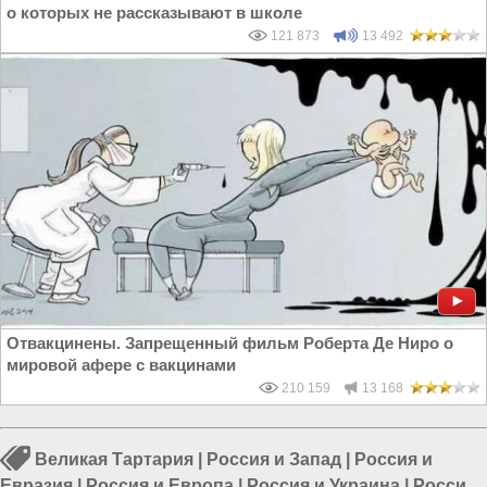
о которых не рассказывают в школе
121 873
13 492
Отвакцинены. Запрещенный фильм Роберта Де Ниро о
мировой афере с вакцинами
210 159
13 168
Великая Тартария
|
Россия и Запад
|
Россия и
Евразия
|
Россия и Европа
|
Россия и Украина
|
Россия