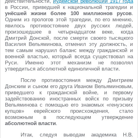
действительности,
иудейской революции 1917 года
в России, приведшей к национальной трагедии и
унёсшей жизни более 100 миллионов русов
.
Одним из прологов этой трагедии, по его мнению,
явилось противостояние двух русских людей,
произошедшее в четырнадцатом веке, когда
Дмитрий Донской, после смерти своего тысяцкого
Василия Вельяминова, отменил эту должность, и
тем самым нарушил баланс между гражданской и
военной властью, который всегда существовал на
Руси. Именно этот механизм не позволял
утвердиться абсолютной единоличной власти.
После противостояния между Дмитрием
Донским и сыном его друга Иваном Вельяминовым,
приведшего к гражданской войне, и первому
задействованию иностранных войск по призыву
Вельяминова с помощью его знакомых «генуэских
купцов» еврейского происхождения, стало
возможным в последующем утверждение
абсолютной власти
.
Итак, следуя выводам академика Н.В.