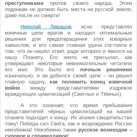
преступниками
против своего народа. Этим
подонкам не должно быть места на русской земле,
даже после их смерти!
Николай Левашов
ясно представлял
конечные цели врагов и находил оптимальные
решения для предотвращения этих коварных
замыслов, и его самая главная удача состояла в
том, что он нашёл ответ, ради которого и явился на
нашу Планету. Его никто не присылал, как
утверждают некоторые невнимательные читатели
его книг. Это было его
личным решением
изначально, и он добился своей цели – он решил
главную задачу,
как положить конец извечной
войне
между представителями издревле
враждующих цивилизаций (Светлых и Тёмных).
А это означает, что время пребывания
представителей чёрных цивилизаций на нашей
планете подходит к концу. Их агония свидетельство
тому! Победа сил Света, как и возрождение России
неизбежна! Неизбежно также
русское возмездие
–
суровое и справедливое
!