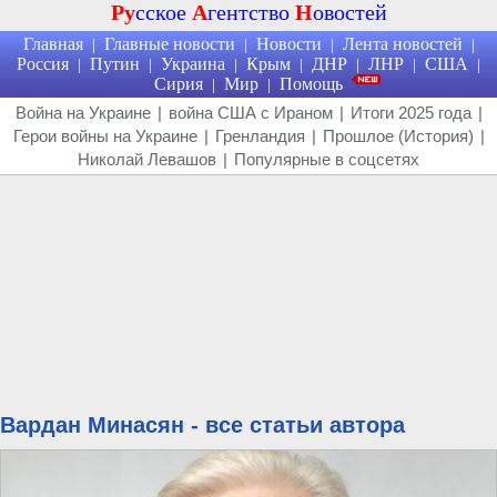
Ру
сское
А
гентство
Н
овостей
Главная
Главные новости
Новости
Лента новостей
|
|
|
|
Россия
Путин
Украина
Крым
ДНР
ЛНР
США
|
|
|
|
|
|
|
Сирия
Мир
Помощь
|
|
Война на Украине
|
война США с Ираном
|
Итоги 2025 года
|
Герои войны на Украине
|
Гренландия
|
Прошлое (История)
|
Николай Левашов
|
Популярные в соцсетях
Вардан Минасян - все статьи автора