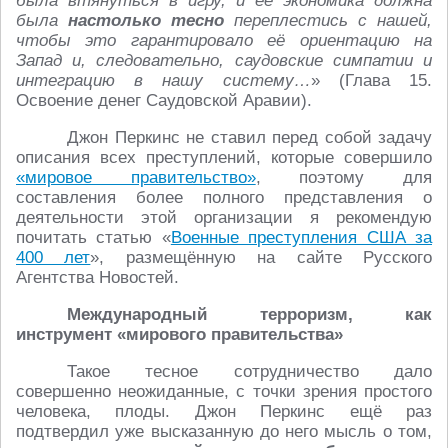
была втянуться в игру, и её экономика должна
была
настолько тесно
переплестись с нашей,
чтобы это гарантировало её ориентацию на
Запад и, следовательно, саудовские симпатии и
интеграцию в нашу систему…
» (Глава 15.
Освоение денег Саудовской Аравии).
Джон Перкинс не ставил перед собой задачу
описания всех преступлений, которые совершило
«мировое правительство»
, поэтому для
составления более полного представления о
деятельности этой организации я рекомендую
почитать статью «
Военные преступления США за
400 лет
», размещённую на сайте Русского
Агентства Новостей.
Международный терроризм, как
инструмент «мирового правительства»
Такое тесное сотрудничество дало
совершенно неожиданные, с точки зрения простого
человека, плоды. Джон Перкинс ещё раз
подтвердил уже высказанную до него мысль о том,