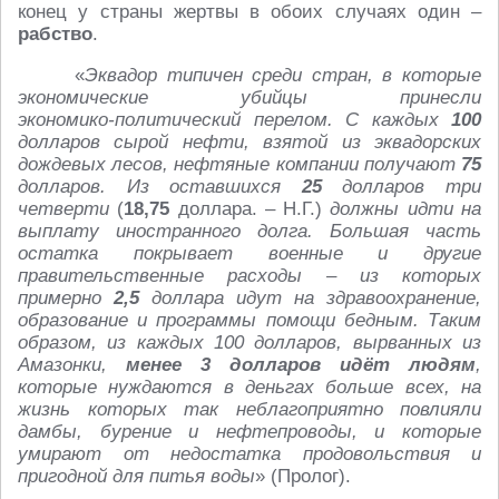
конец у страны жертвы в обоих случаях один –
рабство
.
«
Эквадор типичен среди стран, в которые
экономические убийцы принесли
экономико‑политический перелом. С каждых
100
долларов сырой нефти, взятой из эквадорских
дождевых лесов, нефтяные компании получают
75
долларов. Из оставшихся
25
долларов три
четверти
(
18,75
доллара. – Н.Г.)
должны идти на
выплату иностранного долга. Большая часть
остатка покрывает военные и другие
правительственные расходы – из которых
примерно
2,5
доллара идут на здравоохранение,
образование и программы помощи бедным. Таким
образом, из каждых 100 долларов, вырванных из
Амазонки,
менее 3 долларов идёт людям
,
которые нуждаются в деньгах больше всех, на
жизнь которых так неблагоприятно повлияли
дамбы, бурение и нефтепроводы, и которые
умирают от недостатка продовольствия и
пригодной для питья воды
» (Пролог).