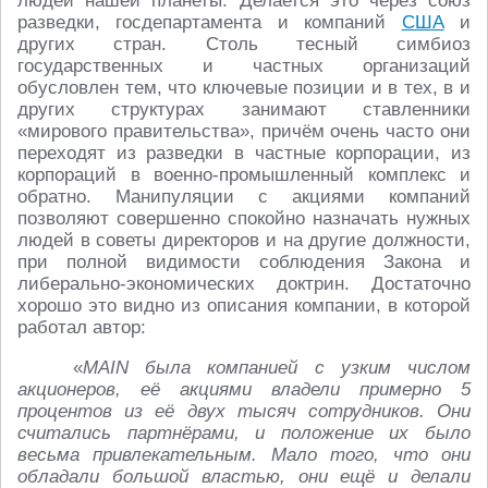
людей нашей планеты. Делается это через союз
разведки, госдепартамента и компаний
США
и
других стран. Столь тесный симбиоз
государственных и частных организаций
обусловлен тем, что ключевые позиции и в тех, в и
других структурах занимают ставленники
«мирового правительства», причём очень часто они
переходят из разведки в частные корпорации, из
корпораций в военно-промышленный комплекс и
обратно. Манипуляции с акциями компаний
позволяют совершенно спокойно назначать нужных
людей в советы директоров и на другие должности,
при полной видимости соблюдения Закона и
либерально-экономических доктрин. Достаточно
хорошо это видно из описания компании, в которой
работал автор:
«
MAIN была компанией с узким числом
акционеров, её акциями владели примерно 5
процентов из её двух тысяч сотрудников. Они
считались партнёрами, и положение их было
весьма привлекательным. Мало того, что они
обладали большой властью, они ещё и делали