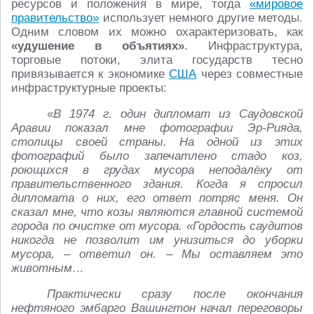
ресурсов и положения в мире, тогда
«мировое
правительство»
использует немного другие методы.
Одним словом их можно охарактеризовать, как
«удушение в объятиях»
. Инфраструктура,
торговые потоки, элита государств тесно
привязывается к экономике
США
через совместные
инфраструктурные проекты:
«
В 1974 г. один дипломат из Саудовской
Аравии показал мне фотографии Эр‑Рияда,
столицы своей страны. На одной из этих
фотографий было запечатлено стадо коз,
роющихся в грудах мусора неподалёку от
правительственного здания. Когда я спросил
дипломата о них, его ответ потряс меня. Он
сказал мне, что козы являются главной системой
города по очистке от мусора. «Гордость саудитов
никогда не позволит им унизиться до уборки
мусора, – ответил он. – Мы оставляем это
животным…
Практически сразу после окончания
нефтяного эмбарго Вашингтон начал переговоры