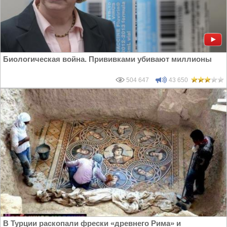
Биологическая война. Прививками убивают миллионы
504 647
43 650
В Турции раскопали фрески «древнего Рима» и