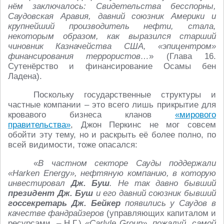
нём заключалось: Свидетельства бесспорны,
Саудовская Аравия, давний союзник Америки и
крупнейший производитель нефти, стала,
некоторым образом, как выразился старший
чиновник Казначейства США, «эпицентром»
финансирования террористов…
» (Глава 16.
Сутенёрство и финансирование Осамы бен
Ладена).
Поскольку государственные структуры и
частные компании – это всего лишь прикрытие для
кровавого бизнеса кланов
«мирового
правительства»
, Джон Перкинс не мог совсем
обойти эту тему, но и раскрыть её более полно, по
всей видимости, тоже опасался:
«
В частном секторе Сауды поддержали
«Harken Energy», нефтяную компанию, в которую
инвестировал
Дж. Буш
. Не так давно бывший
президент
Дж. Буш
и его давний союзник бывший
госсекретарь Дж. Бейкер
появились у Саудов в
качестве фандрайзеров
(управляющих капиталом и
ресурсами. – Н.Г.)
«Carlyle Group», пожалуй, самой