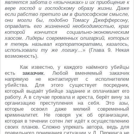
является забота о «язычниках» и их приобщение к
вере господ и господскому образу жизни. Даже
если рабство претило им в философском смысле,
они могли бы, подобно Томасу Джефферсону,
оправдать его жизненной необходимостью, крах
которой кончится социально‑экономическим
хаосом. Лидеры современных олигархий, которых
я теперь называл корпоратократами, казалось,
использовали ту же логику…
» (Глава 9. Некая
возможность).
Как известно, у каждого наёмного убийцы
есть
заказчик
. Любой вменяемый заказчик
напрямую не контактирует с исполнителем
убийства. Для этого существует посредник,
который выдаёт убийце задание и оплачивает его
работу. А в случае провала и ареста, берёт вину за
организацию преступления на себя. Это азы,
которые освоил даже мелкий современный
криминалитет. Не говоря уж об организации,
которая в течении сотен лет идёт к осуществлению
своих планов. Сложно упрекать автора, ведь для
правильного понимания ситуации у Д. Перкинса не