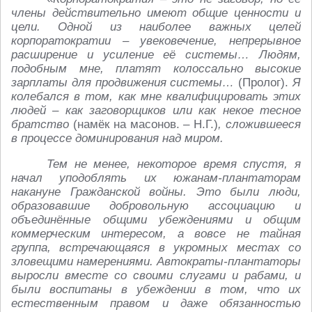
члены действительно имеют общие ценности и
цели. Одной из наиболее важных целей
корпоратократии – увековечение, непрерывное
расширение и усиление её системы… Людям,
подобным мне, платят колоссально высокие
зарплаты для продвижения системы…
(Пролог).
Я
колебался в том, как мне квалифицировать этих
людей – как заговорщиков или как некое тесное
братство
(намёк на масонов. – Н.Г.)
, сложившееся
в процессе доминирования над миром.
Тем не менее, некоторое время спустя, я
начал уподоблять их южанам‑плантаторам
накануне Гражданской войны. Это были люди,
образовавшие добровольную ассоциацию и
объединённые общими убеждениями и общим
коммерческим интересом, а вовсе не тайная
группа, встречающаяся в укромных местах со
зловещими намерениями. Автократы‑плантаторы
выросли вместе со своими слугами и рабами, и
были воспитаны в убеждении в том, что их
естественным правом и даже обязанностью