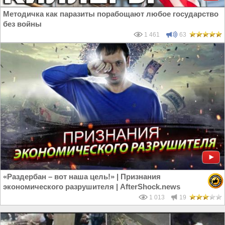
Методичка как паразиты порабощают любое государство
без войны
1 461
63
«Раздербан – вот наша цель!» | Признания
экономического разрушителя | AfterShock.news
1 013
19