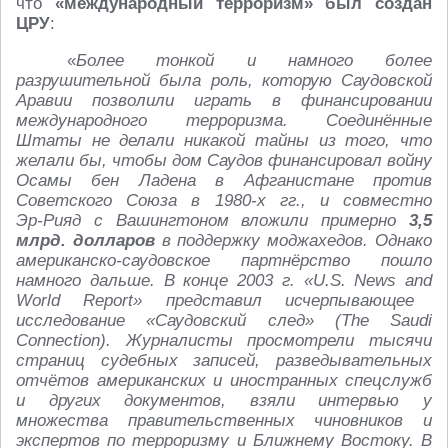
что
«международный терроризм» был создан
ЦРУ
:
«
Более тонкой и намного более
разрушительной была роль, которую Саудовской
Аравии позволили играть в финансировании
международного терроризма. Соединённые
Штаты не делали никакой тайны из того, что
желали бы, чтобы дом Саудов финансировал войну
Осамы бен Ладена в Афганистане против
Советского Союза в 1980‑х гг., и совместно
Эр‑Рияд с Вашингтоном вложили примерно
3,5
млрд. долларов
в поддержку моджахедов. Однако
американско‑саудовское партнёрство пошло
намного дальше. В конце 2003 г. «U.S. News a
nd
World Report» представил исчерпывающее
исследование «Саудовский след» (The Saudi
Connection). Журналисты просмотрели тысячи
страниц судебных записей, разведывательных
отчётов американских и иностранных спецслужб
и других документов, взяли интервью у
множества правительственных чиновников и
экспертов по терроризму и Ближнему Востоку. В