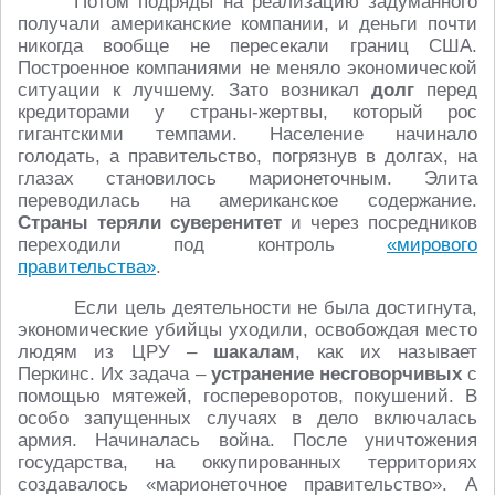
Потом подряды на реализацию задуманного
получали американские компании, и деньги почти
никогда вообще не пересекали границ США.
Построенное компаниями не меняло экономической
ситуации к лучшему. Зато возникал
долг
перед
кредиторами у страны-жертвы, который рос
гигантскими темпами. Население начинало
голодать, а правительство, погрязнув в долгах, на
глазах становилось марионеточным. Элита
переводилась на американское содержание.
Страны теряли суверенитет
и через посредников
переходили под контроль
«мирового
правительства»
.
Если цель деятельности не была достигнута,
экономические убийцы уходили, освобождая место
людям из ЦРУ –
шакалам
, как их называет
Перкинс. Их задача –
устранение несговорчивых
с
помощью мятежей, госпереворотов, покушений. В
особо запущенных случаях в дело включалась
армия. Начиналась война. После уничтожения
государства, на оккупированных территориях
создавалось «марионеточное правительство». А