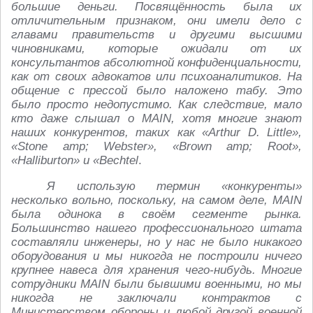
большие деньги. Посвящённость была их
отличительным признаком, они имели дело с
главами правительств и другими высшими
чиновниками, которые ожидали от их
консультантов абсолютной конфиденциальности,
как от своих адвокатов или психоаналитиков. На
общение с прессой было наложено табу. Это
было просто недопустимо. Как следствие, мало
кто даже слышал о MAIN, хотя многие знают
наших конкурентов, таких как «Arthur D. Little»,
«Stone amp; Webster», «Brown amp; Root»,
«Halliburton» и «Bechtel
.
Я использую термин «конкуренты»
несколько вольно, поскольку, на самом деле, MAIN
была одинока в своём сегменте рынка.
Большинство нашего профессионального штата
составляли инженеры, но у нас не было никакого
оборудования и мы никогда не построили ничего
крупнее навеса для хранения чего‑нибудь. Многие
сотрудники MAIN были бывшими военными, но мы
никогда не заключали контрактов с
Министерством обороны и любой другой военной