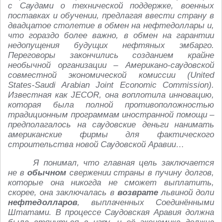
с Саудами о технической поддержке, военных
поставках и обучении, предлагая ввести страну в
двадцатое столетие в обмен на нефтедоллары и,
что гораздо более важно, в обмен на гарантии
недопущения будущих нефтяных эмбарго.
Переговоры закончились созданием крайне
необычной организации – Американо‑саудовской
совместной экономической комиссии (United
States‑Saudi Arabian Joint Economic Commission).
Известная как JECOR, она воплотила инновацию,
которая была полной противоположностью
традиционным программам иностранной помощи –
предполагалось на саудовские деньги нанимать
американские фирмы для фактического
строительства новой Саудовской Аравии…
Я понимал, что главная цель заключается
не в
обычном
свержении страны в пучину долгов,
которые она никогда не сможет выплатить,
скорее, она заключалась в
возврате
львиной доли
нефтедолларов
, выплаченных Соединёнными
Штатами. В процессе Саудовская Аравия должна