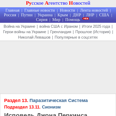
Ру
сское
А
гентство
Н
овостей
Главная
Главные новости
Новости
Лента новостей
|
|
|
|
Россия
Путин
Украина
Крым
ДНР
ЛНР
США
|
|
|
|
|
|
|
Сирия
Мир
Помощь
|
|
Война на Украине
|
война США с Ираном
|
Итоги 2025 года
|
Герои войны на Украине
|
Гренландия
|
Прошлое (История)
|
Николай Левашов
|
Популярные в соцсетях
Раздел 13.
Паразитическая Система
Подраздел 13.11.
Сионизм
Исповедь Джона Перкинса