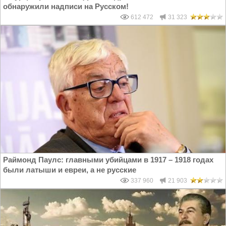
обнаружили надписи на Русском!
612 472
31 323
Раймонд Паулс: главными убийцами в 1917 – 1918 годах
были латыши и евреи, а не русские
337 960
21 903