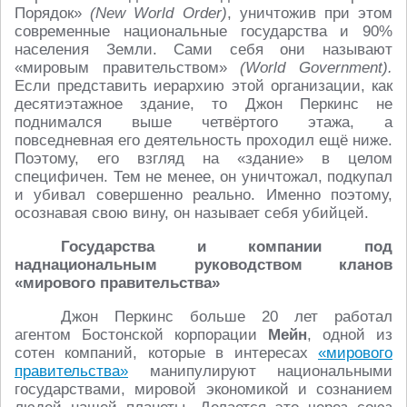
Порядок»
(New World Order)
, уничтожив при этом
современные национальные государства и 90%
населения Земли. Сами себя они называют
«мировым правительством»
(
W
orld
G
overnment).
Если представить иерархию этой организации, как
десятиэтажное здание, то Джон Перкинс не
поднимался выше четвёртого этажа, а
повседневная его деятельность проходил ещё ниже.
Поэтому, его взгляд на «здание» в целом
специфичен. Тем не менее, он уничтожал, подкупал
и убивал совершенно реально. Именно поэтому,
осознавая свою вину, он называет себя убийцей.
Государства и компании под
наднациональным руководством кланов
«мирового правительства»
Джон Перкинс больше 20 лет работал
агентом Бостонской корпорации
Мейн
, одной из
сотен компаний, которые в интересах
«мирового
правительства»
манипулируют национальными
государствами, мировой экономикой и сознанием