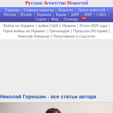
Ру
сское
А
гентство
Н
овостей
Главная
Главные новости
Новости
Лента новостей
|
|
|
|
Россия
Путин
Украина
Крым
ДНР
ЛНР
США
|
|
|
|
|
|
|
Сирия
Мир
Помощь
|
|
Война на Украине
|
война США с Ираном
|
Итоги 2025 года
|
Герои войны на Украине
|
Гренландия
|
Прошлое (История)
|
Николай Левашов
|
Популярные в соцсетях
Николай Горюшин - все статьи автора