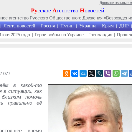
Дополнительные 
Ру
сское
А
гентство
Н
овостей
ое агентство Русского Общественного Движения «Возрождение
Лента новостей
Россия
Путин
Украина
Крым
ДНР
|
|
|
|
|
|
|
Итоги 2025 года
|
Герои войны на Украине
|
Гренландия
|
Прошло
7 077
вём в какой-то
 в ситуации, как
 близким помочь
ть правильно её
стоящее время