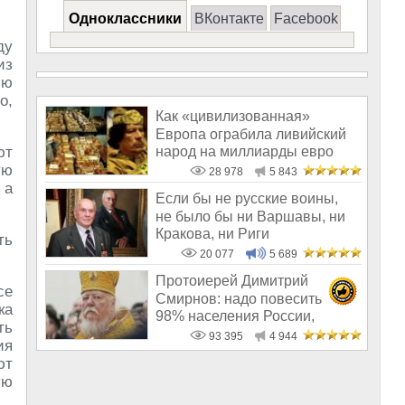
Одноклассники
ВКонтакте
Facebook
ду
из
ию
о,
Как «цивилизованная»
Европа ограбила ливийский
народ на миллиарды евро
ют
ую
28 978
5 843
 а
Если бы не русские воины,
не было бы ни Варшавы, ни
Кракова, ни Риги
ть
20 077
5 689
Протоиерей Димитрий
се
Смирнов: надо повесить
ка
98% населения России,
ть
чтобы восторжество
93 395
4 944
ия
ют
ую