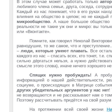
В этом случае может сработать только
автор
любимого члена семьи, друга, соседа, сотрудн
Каждый из нас понимает, что в его руках нах
влияния на общество в целом; но не каждый 
микрообщество
. А наше большое общество к
реальности не такие уж они и микро: вы тольк
или «Вконтакте».
Помните, как говорил Николай Викторови
равнодушие, то же самое, что и преступление
–
люди, которые умеют плавать
. Все остал
каждого из нас – спасать всех, кто тонет, т.е. 
сильно дёргаться нельзя, а нужно действова
смысле этого слова), иначе ничего хорошего не
Спящих нужно пробуждать!
А пробуд
информацией о нашей действительности, ре
социуме, о происходящих в Матрице событиях
других убедительных аргументов у нас нет
!
не возвращаются и не рассказывают нам о том,
Поэтому рассчитывать придётся на свой разум 
На протяжении всей своей жизни
Ни