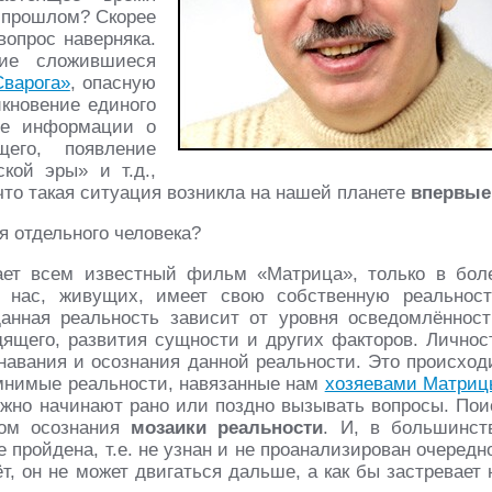
в прошлом? Скорее
вопрос наверняка.
ие сложившиеся
Сварога»
, опасную
икновение единого
ие информации о
го, появление
кой эры» и т.д.,
что такая ситуация возникла на нашей планете
впервые
я отдельного человека?
ает всем известный фильм «Матрица», только в бол
 нас, живущих, имеет свою собственную реальност
анная реальность зависит от уровня осведомлённост
дящего, развития сущности и других факторов. Личнос
знавания и осознания данной реальности. Это происход
а мнимые реальности, навязанные нам
хозяевами Матриц
жно начинают рано или поздно вызывать вопросы. Пои
сом осознания
мозаики реальности
. И, в большинст
 пройдена, т.е. не узнан и не проанализирован очередн
т, он не может двигаться дальше, а как бы застревает 