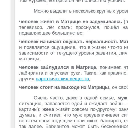
том «уроке», который он не полностью усвоил.
Можно выделить несколько крупных уров
человек живёт в Матрице не задумываясь
(п
телевизор, лёг спать; проснулся, пошёл н
подавляющее большинство;
человек начинает ощущать нереальность Ма
и появляется ощущение, что в жизни что-то не 
зависимости от текущего уровня развития, ли
матрицы;
человек заблудился в Матрице
, понимает, ч
лабиринта и опускает руки. Такие, как прави
других
наркотических веществ
;
человек стоит на выходе из Матрицы
, он сво
Очень часто, даже в одной семье,
муж
ситуацию, запасается едой и ожидает войны –
картины);
жена
живёт совсем по-другому: заня
думать, и считает, что муж преувеличивает с
во всём происходящем политиков, банкиров, ев
так далее. Вариантов может быть бесконечно