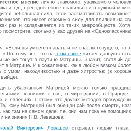
итетное мнение
лично знакомого, уважаемого человек
ика и т.д., преподнесённое правильно и в нужный момен
одится небольшая сила, если рассматривать возможнос
понимает, что имеет огромную силу для влияния на св
ак раз и складывается из таких микрообществ. Хотя
о посмотрите, сколько у вас друзей на «Одноклассника
ч: «Если вы умеете плавать и не спасли тонущего, то э
…» Поэтому все, кто на
этом сайте
читает данную стат
ьные же тонут в паутине Матрицы. Значит, светлый до
спит в Матрице. И к сожалению, как в любом вязком болот
ть с умом, находчивостью и даже хитростью (в хорош
 выйдет.
ить убаюканных Матрицей можно только правдив
альными знаниями о нас, о мироздании, о Природе,
 и явлениях. Потому что других методов пробуждени
 Те, кому Матрицей был обещан рай после смерти, наз
 как там на самом деле, т.е. они нам пока не помощник
и на знания Н.В. Левашова.
колай Викторович Левашов
открывал людям глаза