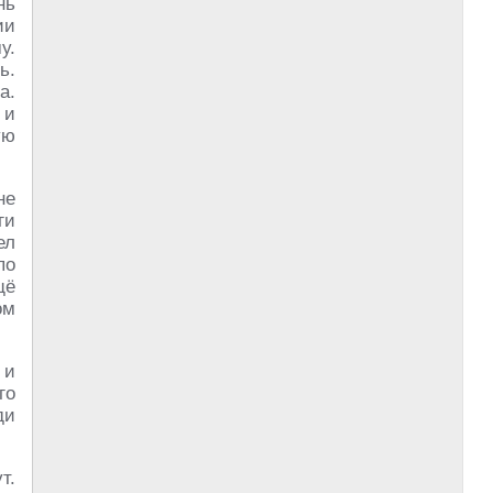
нь
ии
у.
ь.
а.
 и
ую
не
ги
ел
по
щё
ом
 и
го
ди
т.