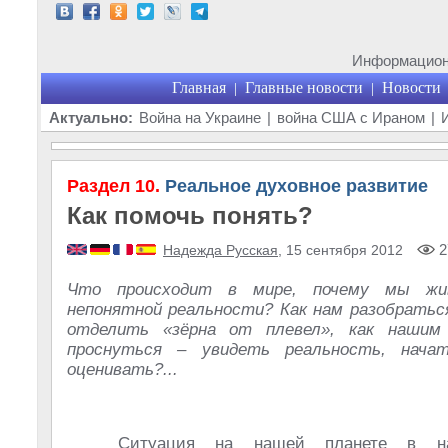
Информационн
Главная
Главные новости
Новости
|
|
Актуально:
Война на Украине
|
война США с Ираном
|
Раздел 10.
Реальное духовное развитие
Как помочь понять?
2
Надежда Русская
, 15 сентября 2012
Что происходит в мире, почему мы жи
непонятной реальности? Как нам разобраться
отделить «зёрна от плевел», как нашим
проснуться – увидеть реальность, нача
оценивать?...
Ситуация на нашей планете в на