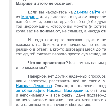
Матрице и этого не осознаёт
.
Если вы находитесь на
данном сайте
и 
из
Матрицы
или двигаетесь в нужном направлен
вашей семьи, родных, друзей всё ещё бездумн
той информации, которую вы можете (и хотите)
когда вас
не понимают
, не слышат, а иногда
от
И тогда некоторые опускают руки и н
нажимать на близкого им человека, не пон
реакцию в ответ; а кто-то договаривается до т
тот другой считает первого просто сумасшедш
Что же происходит?
Как помочь нашим р
и понимаем мы?
Наверное, нет других надёжных способов
наши перекосы, расставить всё по своим 
Николая Левашова
. Однако, к сожалению, ког
автобиографию Николая Викторовича
, он (чел
и непонимания – и все факты, даже подтверж
на него никакого влияния, так как мозг таког
или слишком «странную» информацию.