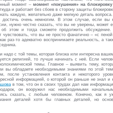
данный момент –
момент «покушения» на блокировку
куда и работает без сбоев в сторону защиты блокировк
знать каждую, желательно даже мелкую деталь вопроса.
я достичь очень немногим. В этом случае, если вы 
ии, нужно честно сказать, что вы не уверены, может е
 об этом и тогда сможете продолжить обсуждение.
т чувствовать, что вы не просто фанатично – «с пеной
 как раз-то адекватно воспринимаете реальность, а так
седника.
и надо с той темы, которая близка или интересна ваше
уется религией, то лучше начинать с неё. Если челов
колохимической темы. Главное – выявить тему, котор
сли вы обладаете необходимыми знаниями по этой тем
м, после установления контакта и некоторого уров
ересной информацией, о которой он раньше не знал и 
ашова
в том, что он в своих трудах дал нам информац
подарок, он вооружил нас необходимыми начальны
ясь сказать, с любым человеком. Конечно, как я у
имания деталей хотя бы главных деталей, но осно