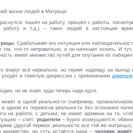
ней жизни людей в Матрице:
роснулся, пошёл на работу, пришёл с работы, посмотр
а работу и т.д.) – таких людей в настоящее врем
трицы
. Срабатывает его интуиция или наблюдательност
так, что-то неправильно, и он начинает искать. И тут,
чность имеет множество путей для плутания по лабирин
то вокруг всё нереально, но теряет надежду на выход 
ло, уходят в тяжёлую депрессию с применением
алкоголя
боден, но не знает, куда теперь надо идти.
живёт в одной реальности (например, проанализиров
 в одном из перекосов реальности без осознания полн
та на работе, с детьми, не имеет времени на то, что
итуацию – спит;
родители
– бурно возмущаются, обвин
реев (другой перекос реальности всё той же матрицы);
е множество, но суть остаётся одна –
человек живёт