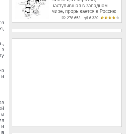
наступившая в западном
мире, прорывается в Россию
278 653
6 320
ел
я,
ь,
 в
ту
из
и
ав
ой
бы
яя
 и
 в