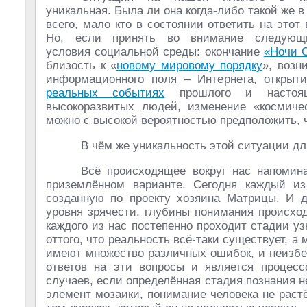
уникальная. Была ли она когда-либо такой же 
всего, мало кто в состоянии ответить на этот 
Но, если принять во внимание следующ
условия социальной среды: окончание
«Ночи 
близость к «
новому мировому порядку
», возн
информационного поля – Интернета, открыт
реальных событиях
прошлого и настояще
высокоразвитых людей, изменение «космичес
можно с высокой вероятностью предположить, 
В чём же уникальность этой ситуации дл
Всё происходящее вокруг нас напомин
приземлённом варианте. Сегодня каждый из
созданную по проекту хозяина Матрицы. И д
уровня зрячести, глубины понимания происхо
каждого из нас постепенно проходит стадии у
оттого, что реальность всё-таки существует, 
имеют множество различных ошибок, и неизбе
ответов на эти вопросы и является процес
случаев, если определённая стадия познания не
элемент мозаики, понимание человека не растё