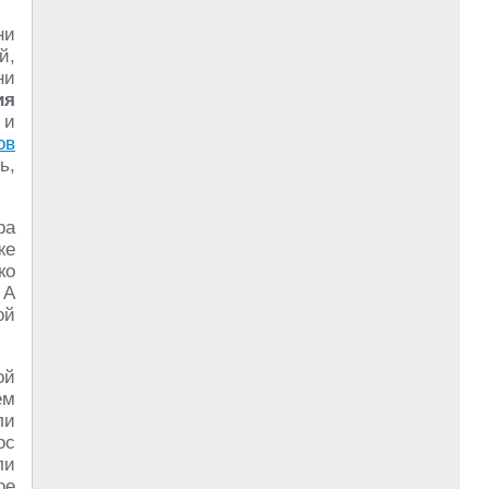
ни
й,
ни
ия
 и
ов
ь,
ра
же
ко
 А
ой
ой
ем
ли
ос
ли
ое