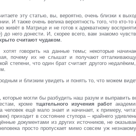
читаете эту статью, вы, вероятно, очень близки к выхо
ии. И также очень велика вероятность того, что кто-то 
о живёт в Матрице и не готов к адекватному восприят
 до него донести. И, скорее всего, вам знакомо чувств
крыто считают чудаком
.
е хотят говорить на данные темы; некоторые начина
имая, почему их не слышат и получают отталкивающ
акой степени, что один брат считает другого недалёким,
им.
одным и близким увидеть и понять то, что можем виде
, которые могли бы разбудить наш разум и выправить в
местам, кроме
тщательного изучения
работ
академи
да человек ещё мало знает и начинает, к примеру, чита
овек) приходит в состояние ступора – крайнего удивлен
дённые документами из других источников, не оказыва
о человека просто пропускает мимо совсем уж незнаком