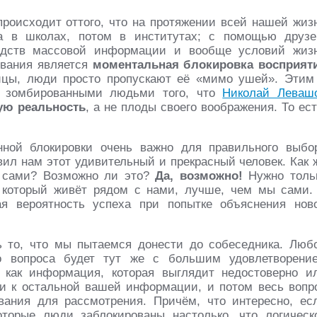
роисходит оттого, что на протяжении всей нашей жиз
а в школах, потом в институтах; с помощью друзе
редств массовой информации и вообще условий жиз
ования является
моментальная блокировка восприят
ицы, люди просто пропускают её «мимо ушей». Этим
я зомбированными людьми того, что
Николай Леваш
ую реальность
, а не плоды своего воображения. То ест
ной блокировки очень важно для правильного выбо
ил нам этот удивительный и прекрасный человек. Как 
м сами? Возможно ли это?
Да, возможно!
Нужно толь
, который живёт рядом с нами, лучше, чем мы сами.
ая вероятность успеха при попытке объяснения нов
ь то, что мы пытаемся донести до собеседника. Люб
о вопроса будет тут же с большим удовлетворени
 как информация, которая выглядит недостоверно и
е и к остальной вашей информации, и потом весь вопр
ания для рассмотрения. Причём, что интересно, ес
оторые люди заблокированы настолько, что логическ