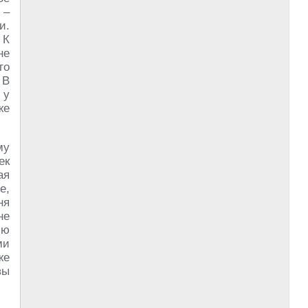
–
и.
 К
не
го
 В
 у
же
му
ек
ая
е,
ня
не
ию
ми
же
вы