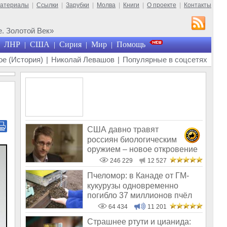
материалы
|
Ссылки
|
Зарубки
|
Молва
|
Книги
|
О проекте
|
Контакты
. Золотой Век»
ЛНР
США
Сирия
Мир
Помощь
|
|
|
|
е (История)
|
Николай Левашов
|
Популярные в соцсетях
США давно травят
россиян биологическим
оружием – новое откровение
Эдварда Сноудена
246 229
12 527
Пчеломор: в Канаде от ГМ-
кукурузы одновременно
погибло 37 миллионов пчёл
64 434
11 201
Страшнее ртути и цианида: