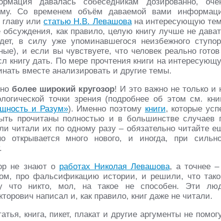
рмация давалась собеседникам дозированно, оче
тему. Со временем объём даваемой вами информац
ь главу или
статью Н.В. Левашова
на интересующую тем
 обсуждения, как правило, целую книгу лучше не дават
будет, в силу уже упоминавшегося неизбежного ступор
ые), и если вы чувствуете, что человек реально готов
сл книгу дать. По мере прочтения книги на интересующ
чинать вместе анализировать и другие темы.
жно
более широкий кругозор
! И это важно не только и 
логической точки зрения (подробнее об этом см. кни
щность и Разум»
). Именно поэтому
книги
, которые усп
ыть прочитаны полностью и в большинстве случаев 
или читали их по одному разу – обязательно читайте е
о открывается много нового, и иногда, при сильн
.
ор не знают о
работах Николая Левашова
, а точнее –
ном, про фальсификацию истории, и решили, что тако
у что никто, мол, на такое не способен. Эти лю
кторович написал и, как правило, книг даже не читали.
тья, книга, пикет, плакат и другие аргументы не помогу