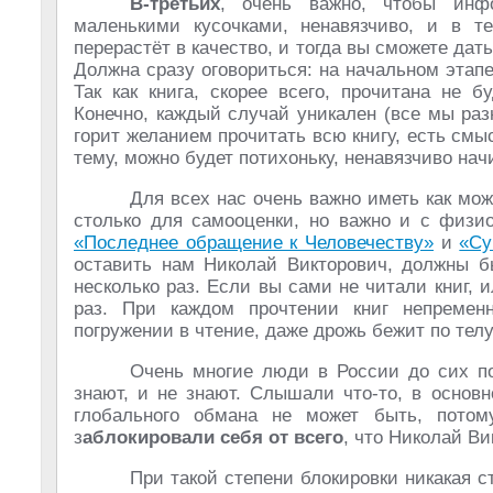
В-третьих
, очень важно, чтобы инфо
маленькими кусочками, ненавязчиво, и в 
перерастёт в качество, и тогда вы сможете дат
Должна сразу оговориться: на начальном этапе
Так как книга, скорее всего, прочитана не 
Конечно, каждый случай уникален (все мы разн
горит желанием прочитать всю книгу, есть смы
тему, можно будет потихоньку, ненавязчиво на
Для всех нас очень важно иметь как мо
столько для самооценки, но важно и с физио
«Последнее обращение к Человечеству»
и
«Су
оставить нам Николай Викторович, должны б
несколько раз. Если вы сами не читали книг, 
раз. При каждом прочтении книг непременн
погружении в чтение, даже дрожь бежит по телу
Очень многие люди в России до сих п
знают, и не знают. Слышали что-то, в основ
глобального обмана не может быть, потом
з
аблокировали себя от всего
, что Николай Ви
При такой степени блокировки никакая ста