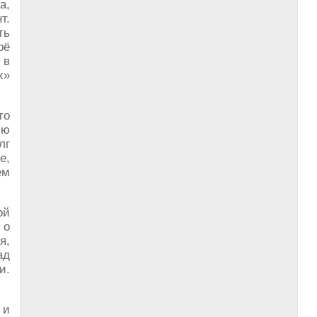
а,
т.
ть
оё
 в
х»
то
ью
лг
е,
ем
ой
 о
я,
ад
и.
 и