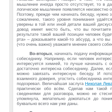
мышление иногда просто отсутствует, то в 
логическое мышление появляется неизвестно от
Поэтому, прежде чем начинать беседу, нужно 
сожалению, такого уровня понимания удаётс
уверены в той или иной детали вашей дискусс
довод имеет место быть, что вы почитаете
результате такой вашей позиции человек буде
рта» – доказываете какой-то абсурд, а что вы
(что очень важно) уважаете мнение своего собе
Во-вторых
, начинать подачу информаци
собеседнику. Например, если человек интерес
интересуется химией, то лучше начинать с о
достаточно интересна собеседнику. Далее, е
можно завязать интересную беседу. И пото
взаимного доверия, угостить собеседника инт
подозревал. Величайшая заслуга
Николая Лев
практически обо всём. Сделав нам такой 
сведениями для разговора, можно не стесня
упомянула, желательно докопаться до пон
буквально всего нам уже даны.