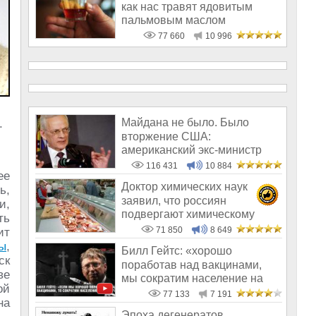
как нас травят ядовитым
пальмовым маслом
77 660
10 996
Майдана не было. Было
.
вторжение США:
американский экс-министр
написал открытое пись
116 431
10 884
ее
Доктор химических наук
ь,
заявил, что россиян
и,
подвергают химическому
ть
геноциду
71 850
8 649
ит
ы
,
Билл Гейтс: «хорошо
ск
поработав над вакцинами,
ве
мы сократим население на
ой
10-15%»
77 133
7 191
на
Эпоха дегенератов,