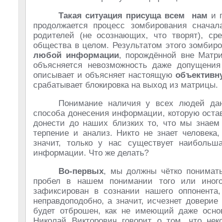
Такая ситуация присуща всем нам
и п
продолжается процесс зомбирования сначал
родителей (не осознающих, что творят), с
общества в целом. Результатом этого зомбир
любой информации
, порождённой вне Матр
объясняется невозможность даже допущени
описывает и объясняет настоящую
объективн
срабатывает блокировка на выход из матрицы.
Понимание наличия у всех людей дан
способа донесения информации, которую остав
донести до наших близких то, что мы знае
терпение и анализ. Никто не знает человека
значит, только у нас существует наибольш
информации. Что же делать?
Во-первых
, мы должны чётко понимат
пробел в нашем понимании того или иног
зафиксирован в сознании нашего оппонента,
неправдоподобно, а значит, исчезнет довери
будет отброшен, как не имеющий даже основ
Николай Викторович говорит о том, что нек