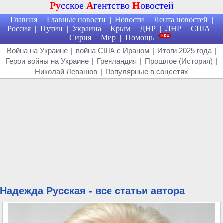
Ру
сское
А
гентство
Н
овостей
Главная
Главные новости
Новости
Лента новостей
|
|
|
|
Россия
Путин
Украина
Крым
ДНР
ЛНР
США
|
|
|
|
|
|
|
Сирия
Мир
Помощь
|
|
Война на Украине
|
война США с Ираном
|
Итоги 2025 года
|
Герои войны на Украине
|
Гренландия
|
Прошлое (История)
|
Николай Левашов
|
Популярные в соцсетях
Надежда Русская - все статьи автора