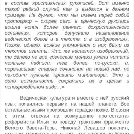
в состав христианских рукописей. Вот именно
такой редкий случай нам и выдался в данном
примере. Не думаю, что мы имеем перед собой
протограф – скорее сего, в греческую рукопись
вошла копия более раннего, дохристианского
сочинения, которое допускало наименование
ведических богов и в тексте, и в изображениях.
Позже, однако, всякие упоминания о них были из
текстов изъяты. Что же касается изображений,
то далеко не все греческие монахи умели читать
неявные надписи, тем более, по-русски, и,
переписывая старые сочинения на новый лад, не
находили нужным править миниатюры. Это и
дало возможность сохранить их в целом и
неповреждённом виде…»
Ведическая культура и вместе с ней русский
язык появились первыми на нашей планете. Все
остальные языки произошли гораздо позже. В связи
с этим, отвечая на возмущение протестанта-
реформиста Ильи по поводу трактовки фрагмента
Ветхого Завета-Торы, Николай Левашов пояснил,
что там говорится не о том, что созданные Богом