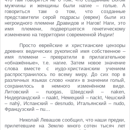
мужчины и женщины были нагие – голые. А
говориться там о том, что созданные
представители серой подрасы (евреи) были из
негроидного племени Дравидов и Нагов! Наги, это
имя племени, подвергшегося генетическому
изменению на территории современной Индии!
Просто еврейские и христианские цензоры
древних ведических рукописей имя собственное –
имя племени – превратили в прилагательное
«обнажённые», т.е. нагие. Затем новое значение
слова вместе с иудо-христианским учением
распространилось по всему миру. До сих пор в
различных языках слово «наги» в значении голый,
сохранилось в немного изменённом виде.
Литовский – nuogas, Шведский – naken,
Нидерландский – naakt, Немецкий – nackt, Чешский
– nahý, Испанский – desnudo, Итальянский – nudo,
Французский – nu…
Николай Левашов сообщил, что наши предки,
прилетевшие на Землю много сотен тысяч лет