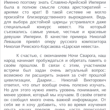
Именно поэтому знать Славяно-Арийской Империи
была в полном смысле слова аристократией –
ариями сто крат! В такой системе не могло
произойти близкородственного вырождения. Ведь
для выбора достойной царицы устраивался даже
специальный конкурс невест. На который
съезжались самые умные, честные и красивые
девушки Империи. В качестве примера Николай
Левашов привёл оперу русского композитора
Николая Римского-Корсакова «Царская невеста».
К счастью, с окончанием Ночи Сварога, наш
народ начинает пробуждаться и обретать память о
своём прошлом. В связи с этим, участником
встречи был задан очень актуальный вопрос:
возможно ли расширить знания за счёт прошлой
цивилизации, Даарии… Николай Викторович
ответил, что опыт вообще очень полезно изучать.
Но для этого нужно иметь уровень понимания, не
менее уровня, который мы изучаем. В своём ответе
он сообщил много очень важной информации. От
себя же я хочу добавить, что во время изучения
опыта наших предков, очень часто происходит