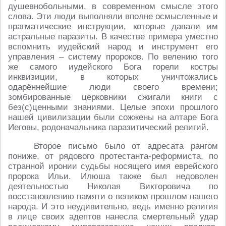
душевнобольными, в современном смысле этого
слова. Эти люди выполняли вполне осмысленные и
прагматические инструкции, которые давали им
астральные паразиты. В качестве примера уместно
вспомнить иудейский народ и инструмент его
управления – систему пророков. По велению того
же самого иудейского Бога горели костры
инквизиции, в которых уничтожались
одарённейшие люди своего времени;
зомбированные церковники сжигали книги с
без(с)ценными знаниями. Целые эпохи прошлого
нашей цивилизации были сожжены на алтаре Бога
Иеговы, родоначальника паразитический религий.
Второе письмо было от адресата рангом
пониже, от рядового протестанта-реформиста, по
странной иронии судьбы носящего имя еврейского
пророка Ильи. Илюша также был недоволен
деятельностью Николая Викторовича по
восстановлению памяти о великом прошлом нашего
народа. И это неудивительно, ведь именно религия
в лице своих адептов нанесла смертельный удар