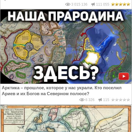
3 015 136
111 055
Арктика – прошлое, которое у нас украли. Кто поселил
Ариев и их Богов на Северном полюсе?
6 326
115