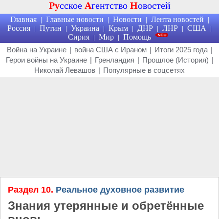
Ру
сское
А
гентство
Н
овостей
Главная
Главные новости
Новости
Лента новостей
|
|
|
|
Россия
Путин
Украина
Крым
ДНР
ЛНР
США
|
|
|
|
|
|
|
Сирия
Мир
Помощь
|
|
Война на Украине
|
война США с Ираном
|
Итоги 2025 года
|
Герои войны на Украине
|
Гренландия
|
Прошлое (История)
|
Николай Левашов
|
Популярные в соцсетях
Раздел 10.
Реальное духовное развитие
Знания утерянные и обретённые