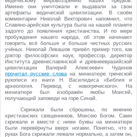
ведическому мировоззрению наших предков.
Именно они уничтожали и выдавали за свои
артефакты ведической цивилизации. В своём
комментарии Николай Викторович напомнил, что
Славяно-арийская культура была на нашей планете
задолго до появления христианства. И по мере
пробуждения нашего народа, об этом начинают
говорить всё больше и больше честных русских
учёных. Николай Левашов привёл пример того, как
доктор философских наук, профессор, директор
Института древнеславянской и древнеевразийской
цивилизации Валерий Алексеевич Чудинов
прочитал русские слова
на миниатюре греческой
рукописи из книги Н. Василидиса «Библия и
археология. Перевод с новогреческого». На
миниатюре был изображён якобы Моисей,
получающий заповеди на горе Синай.
Скрижали были сброшены, по мнению
христианских священников, Моисею Богом. Сами
скрижали и вместе с ними буквы на миниатюре
были перевёрнуты вверх ногами. Понятно, что в
руках Бога скрижали лежали нормально, а затем он,