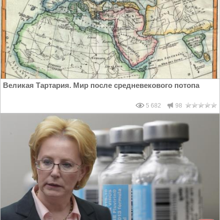
Великая Тартария. Мир после средневекового потопа
5 682
98