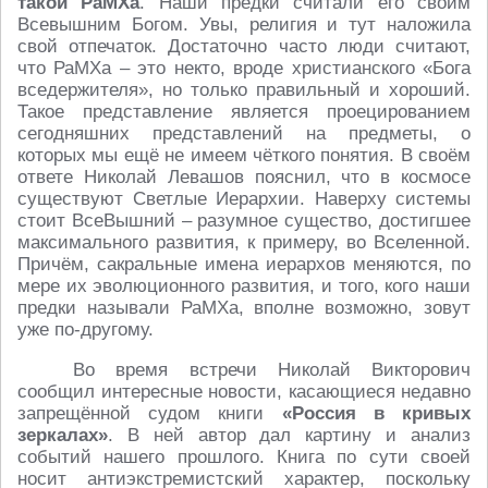
такой РаМХа
. Наши предки считали его своим
Всевышним Богом. Увы, религия и тут наложила
свой отпечаток. Достаточно часто люди считают,
что РаМХа – это некто, вроде христианского «Бога
вседержителя», но только правильный и хороший.
Такое представление является проецированием
сегодняшних представлений на предметы, о
которых мы ещё не имеем чёткого понятия. В своём
ответе Николай Левашов пояснил, что в космосе
существуют Светлые Иерархии. Наверху системы
стоит ВсеВышний – разумное существо, достигшее
максимального развития, к примеру, во Вселенной.
Причём, сакральные имена иерархов меняются, по
мере их эволюционного развития, и того, кого наши
предки называли РаМХа, вполне возможно, зовут
уже по-другому.
Во время встречи Николай Викторович
сообщил интересные новости, касающиеся недавно
запрещённой судом книги
«Россия в кривых
зеркалах»
. В ней автор дал картину и анализ
событий нашего прошлого. Книга по сути своей
носит антиэкстремистский характер, поскольку