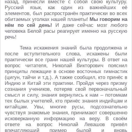
назад, принесли вместе с собой свою культуру.
Русский язык, как один из важнейших её
элементов, был распространён практически во всех
обитаемых уголках нашей планеты!
Мы говорим на
нём по сей день!
И даже сейчас мозг любого
человека Белой расы реагирует именно на русскую
речь!
Тема искажения знаний была продолжена и
после вступительного слова, искажены были
практически все грани нашей культуры. В ответ на
вопрос читателя, Николай Викторович пояснил
принципы лежащие в основе восточных гимнастик
(цигун, тайчи и т.д.). А также сообщил, кто принёс в
Индию и Китай эти практики. Пройдя через призму
сознания учеников, потеряв свой первоначальный
смысл и силу, знания вернулись к нам – потомкам
тех былых учителей, кто принёс знания индийцам и
китайцам. Увы, многие русы, подсознательно
чувствуя знакомые знания, принимают совершенно
исковерканную информацию на веру. В своём
ответе на вопрос Николай Левашов привёл
впечатляющий пример былой и вновь