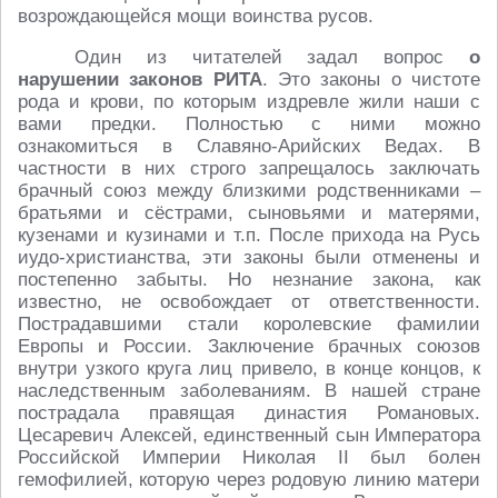
возрождающейся мощи воинства русов.
Один из читателей задал вопрос
о
нарушении законов РИТА
. Это законы о чистоте
рода и крови, по которым издревле жили наши с
вами предки. Полностью с ними можно
ознакомиться в Славяно-Арийских Ведах. В
частности в них строго запрещалось заключать
брачный союз между близкими родственниками –
братьями и сёстрами, сыновьями и матерями,
кузенами и кузинами и т.п. После прихода на Русь
иудо-христианства, эти законы были отменены и
постепенно забыты. Но незнание закона, как
известно, не освобождает от ответственности.
Пострадавшими стали королевские фамилии
Европы и России. Заключение брачных союзов
внутри узкого круга лиц привело, в конце концов, к
наследственным заболеваниям. В нашей стране
пострадала правящая династия Романовых.
Цесаревич Алексей, единственный сын Императора
Российской Империи Николая II был болен
гемофилией, которую через родовую линию матери