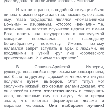
унаследовал от английской королевы Виктории.
И как ни странно, в подобной ситуации было
виновато именно христианство, поскольку, согласно
ему, глава государства являлся «помазанником
Божьим» – избранным, которого «венчали» т.е.
назначали на царство служители церкви от имени
Бога, власть над государством в наследуемой
монархии передавалась по наследству
богоизбранному потомству. Именно поэтому
налагался запрет вступать в брак с людьми, не
входящими в узкий круг лиц королевского
происхождения. И к чему это привело?
В Славяно-Арийской Империи,
руководствовавшейся ведическим мировоззрением,
всё было по-другому. Царский и княжеские титулы
получали
путём выборов
. Этот титул мог
заслужить каждый, кто своими делами доказал, что
он способен
нести ответственность
и совершать
дела, положенные ему по титулу. Наши предки
знали, что генетика формируется делами и
моралью человека.
Они выбирали лучших!