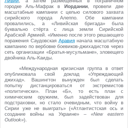
Ливии
, а затем размещённых в пограничном
городке Аль-Мафрак в
Иордании
, провели две
масштабные кампании с целью силового захвата
сирийского города Алеппо. Обе кампании
провалились, а «Ливийская бригада» была
буквально стёрта с лица земли Сирийской
Арабской Армией. «Именно после этого решающего
поражения Саудовская
Аравия
начала масштабную
кампанию по вербовке боевиков-джихадистов через
сеть организации «Братья-мусульмане», зловещего
двойника Аль-Каиды.
«Международная кризисная группа в ответ
опубликовала свой доклад «Упреждающий
джихад». Вашингтон вынужден был сделать
попытку дистанцироваться от экстремистов
«политически». План «Б», то есть план с
химическим оружием, был задействован для
подстраховки, но стало очевидным, что войну в
Сирии уже не выиграть» («Атлантистская ось и
создание войны на Украине» –
«New eastern
Outlook»
).