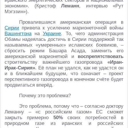
иранского энергетических секторов и национальных
экономик». (Кристоф
Леманн
, интервью «Рут
Мэгэзин»).
Провалившаяся американская операция в
Сирии
привела к усилению марионеточной войны
Вашингтона
на
Украине
. То, чего администрация
Обамы надеялась достичь в Сирии поддержкой так
называемых «умеренных» исламских боевиков, –
сбросить режим Башара Асада, заменить его
американской марионеткой и
воспрепятствовать
строительству важнейшего газопровода
«Иран-
Ирак-Сирия»
. Её план не удался, как не удастся он
и в ближайшем будущем, что означает – проект
перспективного газопровода в конечном счёте будет
продвигаться вперёд.
Почему это проблема?
Это проблема, потому что – согласно доктору
Леманну – «с российским газом» ЕС сможет
закрыть примерно
50%
своих потребностей в
природном газе из иранских и российских