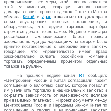
предпринимает все меры, чтобы воспользоваться
этой уязвимостью, сокращая использование
доллара в своих торговых сделках. Пока что Москва
убедила
Китай
и
Иран
отказаться от доллара
в
своих двусторонних торговых соглашениях, и
обнаружилось, что другие торговые партнёры
стремятся делать то же самое. Недавно министры
российского экономического блока провели
заседание по «де-долларизации», на котором было
принято постановление о «переключении валют»,
говорящее, что «правительство имеет право
законодательно обязать российские компании
торговать определённым процентом отдельных
товаров
за рубли
».
На прошлой неделе канал
RT
сообщил:
«Центробанки России и Китая согласовали проект
соглашения о валютных свопах, которое позволит
им увеличить торговлю в национальных валютах и
сократить зависимость от американского доллара
при взаимных платежах». «Проект документа между
Центробанком России и Народным банком Китая по
соглашению о свопах в национальных валютах