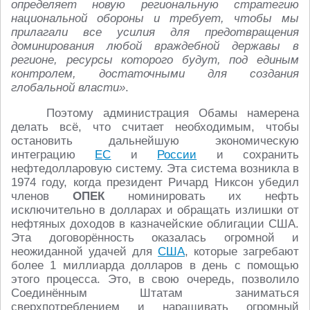
определяет новую региональную стратегию
национальной обороны и требует, чтобы мы
прилагали все усилия для предотвращения
доминирования любой враждебной державы в
регионе, ресурсы которого будут, под единым
контролем, достаточными для создания
глобальной власти»
.
Поэтому администрация Обамы намерена
делать всё, что считает необходимым, чтобы
остановить дальнейшую экономическую
интеграцию
ЕС
и
России
и сохранить
нефтедолларовую систему. Эта система возникла в
1974 году, когда президент Ричард Никсон убедил
членов
ОПЕК
номинировать их нефть
исключительно в долларах и обращать излишки от
нефтяных доходов в казначейские облигации США.
Эта договорённость оказалась огромной и
неожиданной удачей для
США
, которые загребают
более 1 миллиарда долларов в день с помощью
этого процесса. Это, в свою очередь, позволило
Соединённым Штатам заниматься
сверхпотреблением и наращивать огромный