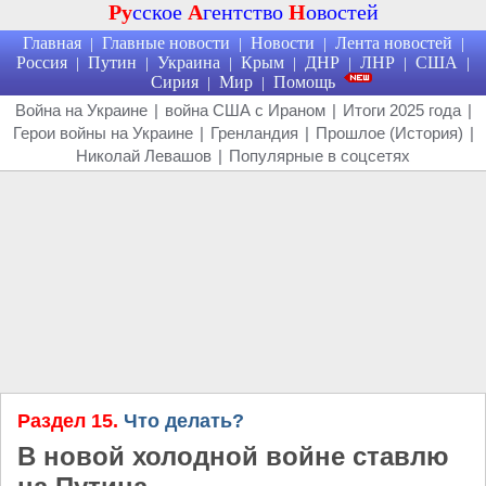
Ру
сское
А
гентство
Н
овостей
Главная
Главные новости
Новости
Лента новостей
|
|
|
|
Россия
Путин
Украина
Крым
ДНР
ЛНР
США
|
|
|
|
|
|
|
Сирия
Мир
Помощь
|
|
Война на Украине
|
война США с Ираном
|
Итоги 2025 года
|
Герои войны на Украине
|
Гренландия
|
Прошлое (История)
|
Николай Левашов
|
Популярные в соцсетях
Раздел 15.
Что делать?
В новой холодной войне ставлю