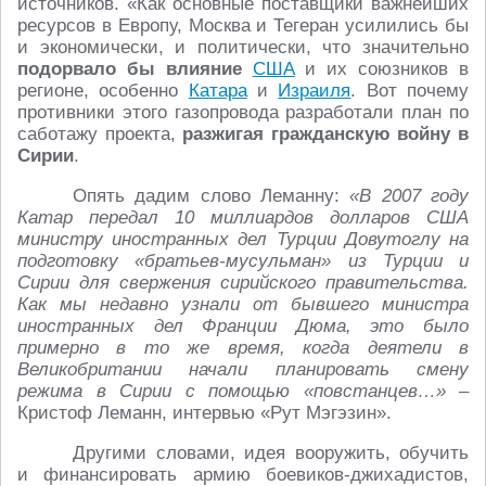
источников. «Как основные поставщики важнейших
ресурсов в Европу, Москва и Тегеран усилились бы
и экономически, и политически, что значительно
подорвало бы влияние
США
и их союзников в
регионе, особенно
Катара
и
Израиля
. Вот почему
противники этого газопровода разработали план по
саботажу проекта,
разжигая гражданскую войну в
Сирии
.
Опять дадим слово Леманну:
«В 2007 году
Катар передал 10 миллиардов долларов США
министру иностранных дел Турции Довутоглу на
подготовку «братьев-мусульман» из Турции и
Сирии для свержения сирийского правительства.
Как мы недавно узнали от бывшего министра
иностранных дел Франции Дюма, это было
примерно в то же время, когда деятели в
Великобритании начали планировать смену
режима в Сирии с помощью «повстанцев…»
–
Кристоф Леманн, интервью «Рут Мэгэзин».
Другими словами, идея вооружить, обучить
и финансировать армию боевиков-джихадистов,