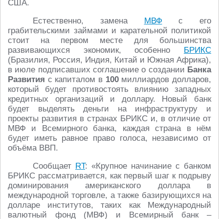
США.
Естественно, замена
МВФ
с его
грабительскими займами и карательной политикой
стоит на первом месте для большинства
развивающихся экономик, особенно
БРИКС
(Бразилия, Россия, Индия, Китай и Южная Африка),
в июле подписавших соглашение о создании
Банка
Развития
с капиталом в
100
миллиардов долларов,
который будет противостоять влиянию западных
кредитных организаций и доллару. Новый банк
будет выделять деньги на инфраструктуру и
проекты развития в странах БРИКС и, в отличие от
МВФ и Всемирного банка, каждая страна в нём
будет иметь равное право голоса, независимо от
объёма ВВП.
Сообщает
RT
: «Крупное начинание с банком
БРИКС рассматривается, как первый шаг к подрыву
доминирования американского доллара в
международной торговле, а также базирующихся на
долларе институтов, таких как Международный
валютный фонд (МВФ) и Всемирный банк –