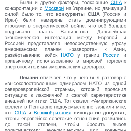
Были и другие факторы, толкающие
США
к
конфронтации с
Москвой
на Украине, но движущей
силой было то, что
конкуренты США
(Россия и
Иран) были намерены стать доминирующими
игроками в энергетической войне, что всё больше
подрывало власть Вашингтона. Дальнейшая
экономическая интеграция между Европой и
Россией представляла непосредственную угрозу
американским планам «разворота» к Азии,
развёртыванию войск
НАТО
у границ
России
и
привычному использованию в мировой торговле
энергоносителями американских долларов.
Леманн
отмечает, что у него был разговор с
«высокопоставленным адмиралом НАТО из одной
североевропейской страны», который прояснил
ситуацию в лаконичной и сжатой характеристике
внешней политики США. Тот сказал: «Американские
коллеги в Пентагоне недвусмысленно заявили мне,
что
США
и
Великобритания
никогда не допустят
,
чтобы европейско-советские отношения развились
до такой степени, чтобы бросить вызов
политическому, экономическому или военному