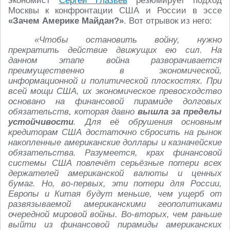
экономист
Сергей Глазьев
резюмирует подход
Москвы к конфронтации США и России в эссе
«Зачем Америке Майдан?»
. Вот отрывок из него:
«Чтобы остановить войну, нужно
прекратить действие движущих ею сил. На
данном этапе война разворачивается
преимущественно в экономической,
информационной и политической плоскостях. При
всей мощи США, их экономическое превосходство
основано на финансовой пирамиде долговых
обязательств, которая давно
вышла за пределы
устойчивости
. Для её обрушения основным
кредиторам США достаточно сбросить на рынок
накопленные американские доллары и казначейские
обязательства. Разумеется, крах финансовой
системы США повлечёт серьёзные потери всех
держателей американской валюты и ценных
бумаг. Но, во-первых, эти потери для России,
Европы и Китая будут меньше, чем ущерб от
развязываемой американскими геополитиками
очередной мировой войны. Во-вторых, чем раньше
выйти из финансовой пирамиды американских