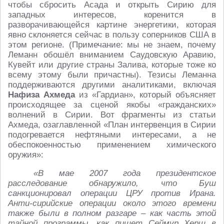
чтобы сбросить Асада и открыть Сирию для
западных интересов, коренится в
разворачивающейся картине энергетики, которая
явно склоняется сейчас в пользу соперников США в
этом регионе. (Примечание: мы не знаем, почему
Леманн обошёл вниманием Саудовскую Аравию,
Кувейт или другие страны Залива, которые тоже ко
всему этому были причастны). Тезисы Леманна
поддерживаются другими аналитиками, включая
Нафиза Ахмеда
из «Гардиан», который объясняет
происходящее за сценой якобы «гражданских»
волнений в Сирии. Вот фрагменты из статьи
Ахмеда, озаглавленной «План интервенция в Сирии
подогревается нефтяными интересами, а не
обеспокоенностью применением химического
оружия»:
«В мае 2007 года президентское
расследование обнаружило, что Буш
санкционировал операции ЦРУ против Ирана.
Анти-сирийские операции около этого времени
также были в полном разгаре – как часть этой
тайной программы, как пишет Сеймур Херш в