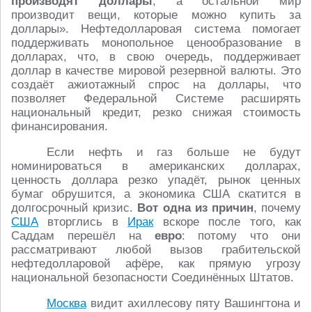
производят доллары
, а остальной мир
производит вещи, которые можно купить за
доллары». Нефтедолларовая система помогает
поддерживать монопольное ценообразование в
долларах, что, в свою очередь, поддерживает
доллар в качестве мировой резервной валюты. Это
создаёт ажиотажный спрос на доллары, что
позволяет Федеральной Системе расширять
национальный кредит, резко снижая стоимость
финансирования.
Если нефть и газ больше не будут
номинироваться в американских долларах,
ценность доллара резко упадёт, рынок ценных
бумаг обрушится, а экономика США скатится в
долгосрочный кризис.
Вот одна из причин
, почему
США
вторглись в
Ирак
вскоре после того, как
Саддам перешёл на
евро
: потому что они
рассматривают любой вызов грабительской
нефтедолларовой афёре, как прямую угрозу
национальной безопасности Соединённых Штатов.
Москва
видит ахиллесову пяту Вашингтона и