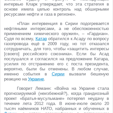
интервью Кларк утверждает, что эта стратегия в
основе имела целью контроль над обширными
ресурсами нефти и газа в регионе».
«План интервенция в Сирии подогревается
нефтяными интересами, а не обеспокоенностью
применением химического оружия», – «Гардиан».
Судя по всему,
Катар
обратился к Асаду по вопросу
газопровода ещё в 2009 году, но тот отказался
сотрудничать, для того, чтобы «защитить интересы
[своего] российского союзника». Если бы Асад
послушался и согласился на предложение Катара,
усилия по отстранению его с поста президента,
вероятно, были бы отменены. В любом случае,
именно события в
Сирии
вызвали бешеную
реакцию на
Украине
.
Говорит Леманн: «Война на Украине стала
прогнозируемой (неизбежной?), когда грандиозный
проект «Братья-мусульмане» потерпел неудачу в
течение лета 2012 года. В июне-июле около 20
тысяч наёмников НАТО, набранных и обученных в