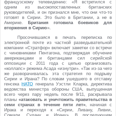
французскому телевидению: «Я встретился с
одним из высокопоставленных британских
руководителей, и он признался мне, что они что-то
готовят в Сирии. Это было в Британии, а не в
Америке.
Британия готовила боевиков для
вторжения в Сирию
».
Просочившаяся в печать переписка по
электронной почте из частной разведывательной
компании «Стратфор» включает заметки со встречи
с чиновниками Пентагона, подтверждая обучение
американцами и британцами сил сирийской
оппозиции с 2011 года с целью организовать
«коллапс» режима Асада «изнутри». «Так из-за чего
же разворачивалась эта стратегия по подрыву
Сирии и Ирана? По словам ушедшего в отставку
генсека
НАТО
генерала Уэстли Кларка, директива
ведомства министра обороны США, выпущенная
всего через пару недель после 9/11, раскрывала
планы
«атаковать и уничтожить правительства в
семи странах в течение пяти лет»
, начиная с
Ирака и переходя к «Сирии, Ливану, Ливии,
Сомали, Судану и Ирану». В последующем