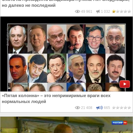
но далеко не последний
49 961
1 032
«Пятая колонна» – это непримиримые враги всех
нормальных людей
21 408
665