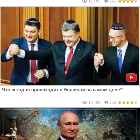
11 485
296
Что сегодня происходит с Украиной на самом деле?
13 483
268