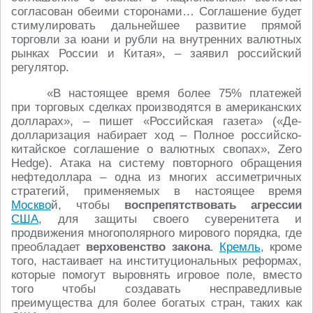
согласован обеими сторонами… Соглашение будет
стимулировать дальнейшее развитие прямой
торговли за юани и рубли на внутренних валютных
рынках России и Китая», – заявил российский
регулятор.
«В настоящее время более 75% платежей
при торговых сделках производятся в американских
долларах», – пишет «Российская газета» («Де-
долларизация набирает ход – Полное российско-
китайское соглашение о валютных свопах», Zero
Hedge). Атака на систему повторного обращения
нефтедоллара – одна из многих ассиметричных
стратегий, применяемых в настоящее время
Москво
й, чтобы
воспрепятствовать агрессии
США
, для защиты своего суверенитета и
продвижения многополярного мирового порядка, где
преобладает
верховенство закона
.
Кремль
, кроме
того, настаивает на институциональных реформах,
которые помогут выровнять игровое поле, вместо
того чтобы создавать несправедливые
преимущества для более богатых стран, таких как