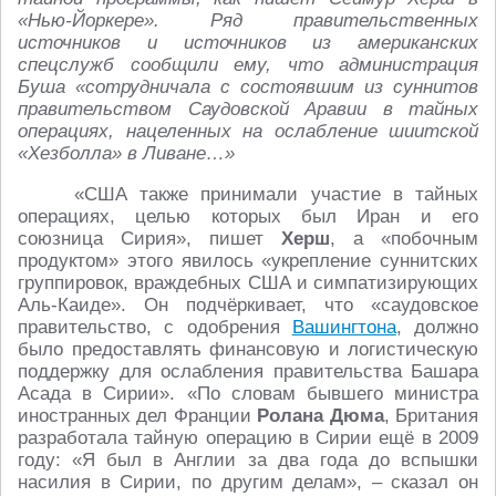
«Нью-Йоркере». Ряд правительственных
источников и источников из американских
спецслужб сообщили ему, что администрация
Буша «сотрудничала с состоявшим из суннитов
правительством Саудовской Аравии в тайных
операциях, нацеленных на ослабление шиитской
«Хезболла» в Ливане…»
«США также принимали участие в тайных
операциях, целью которых был Иран и его
союзница Сирия», пишет
Херш
, а «побочным
продуктом» этого явилось «укрепление суннитских
группировок, враждебных США и симпатизирующих
Аль-Каиде». Он подчёркивает, что «саудовское
правительство, с одобрения
Вашингтона
, должно
было предоставлять финансовую и логистическую
поддержку для ослабления правительства Башара
Асада в Сирии». «По словам бывшего министра
иностранных дел Франции
Ролана Дюма
, Британия
разработала тайную операцию в Сирии ещё в 2009
году: «Я был в Англии за два года до вспышки
насилия в Сирии, по другим делам», – сказал он