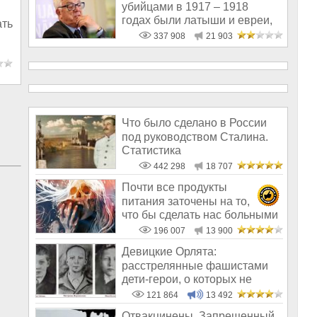
убийцами в 1917 – 1918
годах были латыши и евреи,
ать
а не русс
337 908
21 903
Что было сделано в России
под руководством Сталина.
Статистика
442 298
18 707
Почти все продукты
питания заточены на то,
что бы сделать нас больными
и бесплодным
196 007
13 900
Девицкие Орлята:
расстрелянные фашистами
дети-герои, о которых не
рассказывают в шк
121 864
13 492
Отвакцинены. Запрещенный