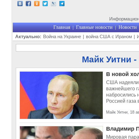
Информационн
Главная
Главные новости
Новости
|
|
Актуально:
Война на Украине
|
война США с Ираном
|
Майк Уитни -
В новой хо
США надеялис
важнейшего г
набросились н
Россией газа в
Майк Уитни, 18 а
Владимир П
Мировая пара