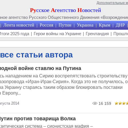
Дополнительные 
Ру
сское
А
гентство
Н
овостей
ое агентство Русского Общественного Движения «Возрождение
Лента новостей
Россия
Путин
Украина
Крым
ДНР
|
|
|
|
|
|
|
Итоги 2025 года
|
Герои войны на Украине
|
Гренландия
|
Прошло
 все статьи автора
лодной войне ставлю на Путина
ь нападением на Сирию воспрепятствовать строительству
азопровода «Иран-Ирак-Сирия». Когда это не получилось, 
а Украину стараясь таким образом блокировать поставки
 Европу...
вгуста 2014
16 159
утин против товарища Волка
зитическая система – сионистская мафия –