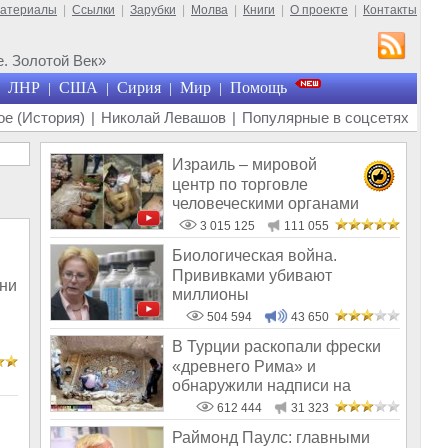
материалы
|
Ссылки
|
Зарубки
|
Молва
|
Книги
|
О проекте
|
Контакты
. Золотой Век»
ЛНР
США
Сирия
Мир
Помощь
|
|
|
|
е (История)
|
Николай Левашов
|
Популярные в соцсетях
Израиль – мировой
центр по торговле
человеческими органами
3 015 125
111 055
Биологическая война.
Прививками убивают
они
миллионы
504 594
43 650
В Турции раскопали фрески
«древнего Рима» и
обнаружили надписи на
Русском!
612 444
31 323
Раймонд Паулс: главными