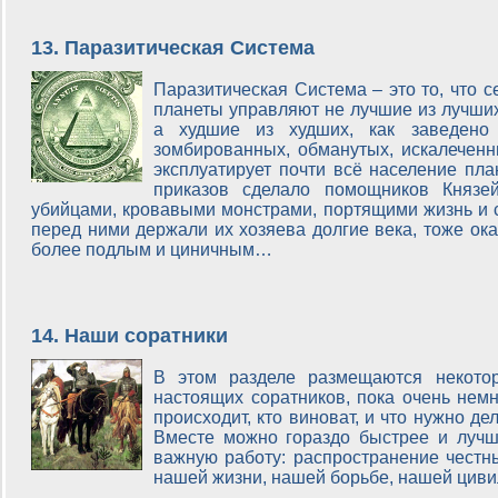
13. Паразитическая Система
Паразитическая Система – это то, что 
планеты управляют не лучшие из лучших
а худшие из худших, как заведено
зомбированных, обманутых, искалечен
эксплуатирует почти всё население пла
приказов сделало помощников Княз
убийцами, кровавыми монстрами, портящими жизнь и се
перед ними держали их хозяева долгие века, тоже ок
более подлым и циничным…
14. Наши соратники
В этом разделе размещаются некото
настоящих соратников, пока очень нем
происходит, кто виноват, и что нужно д
Вместе можно гораздо быстрее и лучш
важную работу: распространение честны
нашей жизни, нашей борьбе, нашей цив