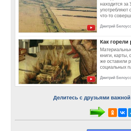
находится за 
употребляют 
что-то соверш
Дмитрий Белоусо
Как горели
Материальные
книги, карты,
же оставили 
социальных па
Дмитрий Белоусо
Делитесь с друзьями важной