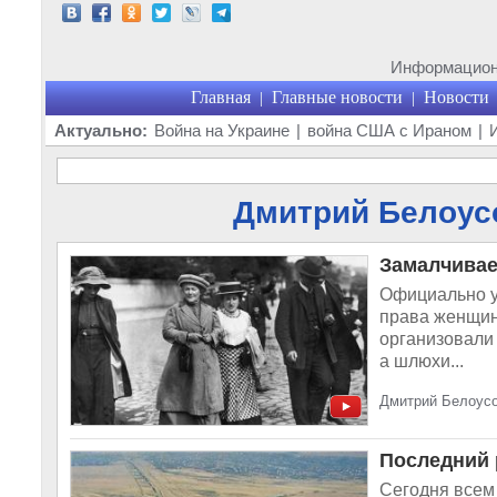
Информационн
Главная
Главные новости
Новости
|
|
Актуально:
Война на Украине
|
война США с Ираном
|
Дмитрий Белоусо
Замалчивае
Официально ут
права женщин
организовали
а шлюхи...
Дмитрий Белоусо
Последний 
Сегодня всем