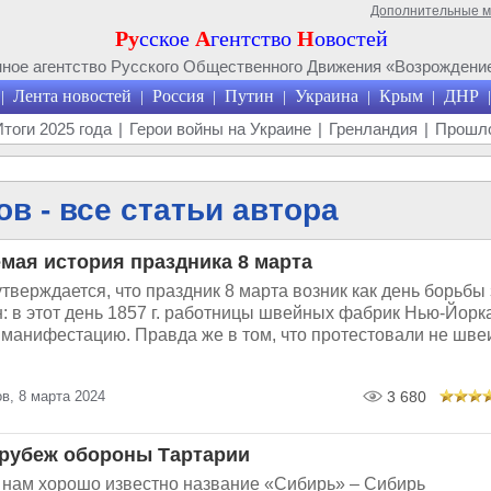
Дополнительные 
Ру
сское
А
гентство
Н
овостей
ое агентство Русского Общественного Движения «Возрождение
Лента новостей
Россия
Путин
Украина
Крым
ДНР
|
|
|
|
|
|
|
Итоги 2025 года
|
Герои войны на Украине
|
Гренландия
|
Прошло
в - все статьи автора
мая история праздника 8 марта
верждается, что праздник 8 марта возник как день борьбы 
: в этот день 1857 г. работницы швейных фабрик Нью-Йорк
 манифестацию. Правда же в том, что протестовали не шве
в, 8 марта 2024
3 680
рубеж обороны Тартарии
 нам хорошо известно название «Сибирь» – Сибирь