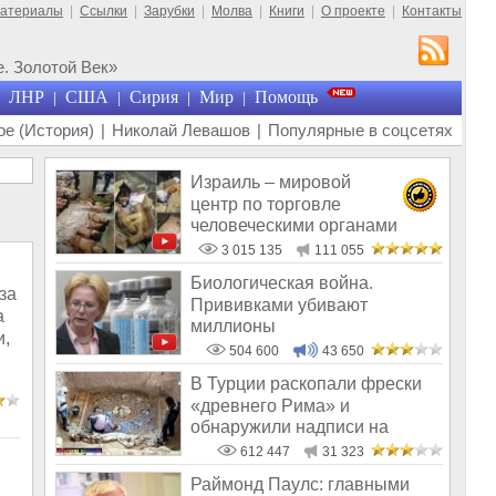
материалы
|
Ссылки
|
Зарубки
|
Молва
|
Книги
|
О проекте
|
Контакты
. Золотой Век»
ЛНР
США
Сирия
Мир
Помощь
|
|
|
|
е (История)
|
Николай Левашов
|
Популярные в соцсетях
Израиль – мировой
центр по торговле
человеческими органами
3 015 135
111 055
Биологическая война.
за
Прививками убивают
а
миллионы
и,
504 600
43 650
В Турции раскопали фрески
«древнего Рима» и
обнаружили надписи на
Русском!
612 447
31 323
Раймонд Паулс: главными