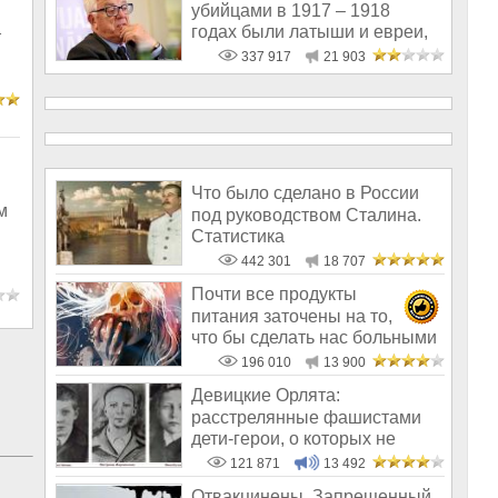
убийцами в 1917 – 1918
годах были латыши и евреи,
т
а не русс
337 917
21 903
Что было сделано в России
м
под руководством Сталина.
Статистика
442 301
18 707
Почти все продукты
питания заточены на то,
что бы сделать нас больными
и бесплодным
196 010
13 900
Девицкие Орлята:
расстрелянные фашистами
дети-герои, о которых не
рассказывают в шк
121 871
13 492
Отвакцинены. Запрещенный