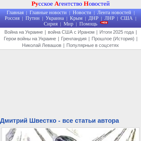
Ру
сское
А
гентство
Н
овостей
Главная
Главные новости
Новости
Лента новостей
|
|
|
|
Россия
Путин
Украина
Крым
ДНР
ЛНР
США
|
|
|
|
|
|
|
Сирия
Мир
Помощь
|
|
Война на Украине
|
война США с Ираном
|
Итоги 2025 года
|
Герои войны на Украине
|
Гренландия
|
Прошлое (История)
|
Николай Левашов
|
Популярные в соцсетях
Дмитрий Швестко - все статьи автора