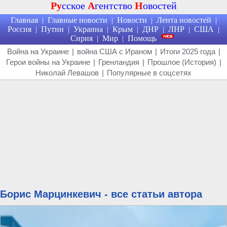
Ру
сское
А
гентство
Н
овостей
Главная
Главные новости
Новости
Лента новостей
|
|
|
|
Россия
Путин
Украина
Крым
ДНР
ЛНР
США
|
|
|
|
|
|
|
Сирия
Мир
Помощь
|
|
Война на Украине
|
война США с Ираном
|
Итоги 2025 года
|
Герои войны на Украине
|
Гренландия
|
Прошлое (История)
|
Николай Левашов
|
Популярные в соцсетях
Борис Марцинкевич - все статьи автора