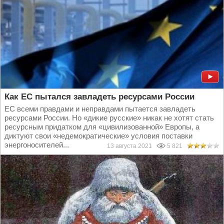
Как ЕС пытался завладеть ресурсами России
ЕС всеми правдами и неправдами пытается завладеть
ресурсами России. Но «дикие русские» никак не хотят стать
ресурсным придатком для «цивилизованной» Европы, а
диктуют свои «недемократические» условия поставки
энергоносителей...
13 августа 2021
5 821