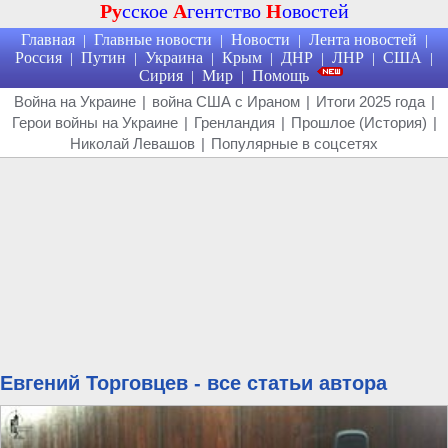
Ру
сское
А
гентство
Н
овостей
Главная
Главные новости
Новости
Лента новостей
|
|
|
|
Россия
Путин
Украина
Крым
ДНР
ЛНР
США
|
|
|
|
|
|
|
Сирия
Мир
Помощь
|
|
Война на Украине
|
война США с Ираном
|
Итоги 2025 года
|
Герои войны на Украине
|
Гренландия
|
Прошлое (История)
|
Николай Левашов
|
Популярные в соцсетях
Евгений Торговцев - все статьи автора