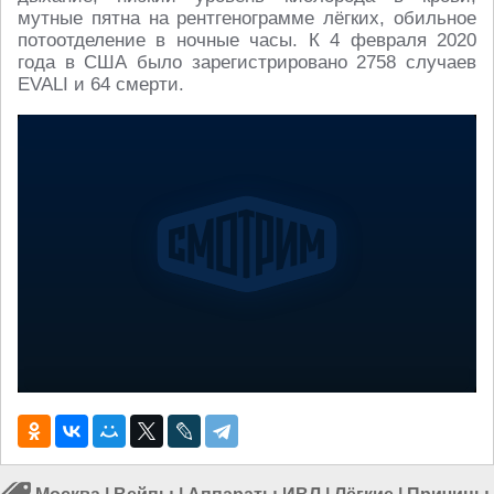
мутные пятна на рентгенограмме лёгких, обильное
потоотделение в ночные часы. К 4 февраля 2020
года в США было зарегистрировано 2758 случаев
EVALI и 64 смерти.