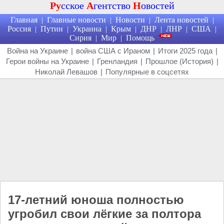
Ру
сское
А
гентство
Н
овостей
Главная
Главные новости
Новости
Лента новостей
|
|
|
|
Россия
Путин
Украина
Крым
ДНР
ЛНР
США
|
|
|
|
|
|
|
Сирия
Мир
Помощь
|
|
Война на Украине
|
война США с Ираном
|
Итоги 2025 года
|
Герои войны на Украине
|
Гренландия
|
Прошлое (История)
|
Николай Левашов
|
Популярные в соцсетях
17-летний юноша полностью
угробил свои лёгкие за полтора