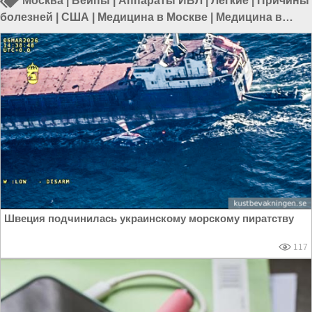
Москва
|
Вейпы
|
Аппараты ИВЛ
|
Лёгкие
|
Причины
болезней
|
США
|
Медицина в Москве
|
Медицина в
России
Швеция подчинилась украинскому морскому пиратству
117