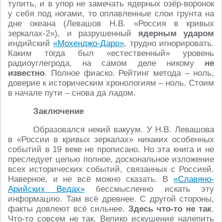
тупить, и в упор не замечать ядерных озёр-воронок
у себя под ногами, то оплавленные слои грунта на
дне океана (Левашов Н.В. «Россия в кривых
зеркалах-2»), и разрушенный
ядерным ударом
индийский
«Мохенджо-Даро»
, трудно игнорировать.
Каким тогда был «естественный» уровень
радиоуглегрода, на самом деле никому
не
известно
. Полное фиаско. Рейтинг метода – ноль,
доверие к историческим хронологиям – ноль. Стоим
в начале пути – снова да ладом.
Заключение
Образовался некий вакуум. У Н.В. Левашова
в «России в кривых зеркалах» никаких особенных
событий в 19 веке не прописано. Но эта книга и не
преследует целью полное, доскональное изложение
всех исторических событий, связанных с Россией.
Наверное, и не всё можно сказать. В
«Славяно-
Арийских Ведах»
бессмысленно искать эту
информацию. Там всё древнее. С другой стороны,
факты довлеют всё сильнее.
Здесь что-то не так
.
Что-то совсем не так. Велико искушение налепить