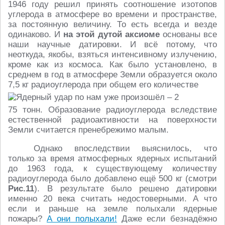
1946 году решил принять соотношение изотопов
углерода в атмосфере во времени и пространстве,
за постоянную величину. То есть всегда и везде
одинаково. И
на этой дутой аксиоме
основаны все
наши научные датировки. И всё потому, что
неоткуда, якобы, взяться интенсивному излучению,
кроме как из космоса. Как было установлено, в
среднем в год в атмосфере Земли образуется около
7,5 кг радиоуглерода при общем его количестве
75 тонн. Образование радиоуглерода вследствие
естественной радиоактивности на поверхности
Земли считается пренебрежимо малым.
Однако впоследствии выяснилось, что
только за время атмосферных ядерных испытаний
до 1963 года, к существующему количеству
радиоуглерода было добавлено ещё 500 кг (смотри
Рис.11
). В результате было решено датировки
именно 20 века считать недостоверными. А что
если и раньше на земле полыхали ядерные
пожары?
А они полыхали!
Даже если безнадёжно