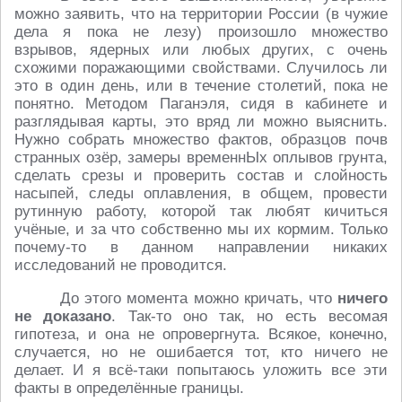
можно заявить, что на территории России (в чужие
дела я пока не лезу) произошло множество
взрывов, ядерных или любых других, с очень
схожими поражающими свойствами. Случилось ли
это в один день, или в течение столетий, пока не
понятно. Методом Паганэля, сидя в кабинете и
разглядывая карты, это вряд ли можно выяснить.
Нужно собрать множество фактов, образцов почв
странных озёр, замеры временнЫх оплывов грунта,
сделать срезы и проверить состав и слойность
насыпей, следы оплавления, в общем, провести
рутинную работу, которой так любят кичиться
учёные, и за что собственно мы их кормим. Только
почему-то в данном направлении никаких
исследований не проводится.
До этого момента можно кричать, что
ничего
не доказано
. Так-то оно так, но есть весомая
гипотеза, и она не опровергнута. Всякое, конечно,
случается, но не ошибается тот, кто ничего не
делает. И я всё-таки попытаюсь уложить все эти
факты в определённые границы.