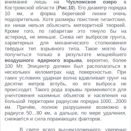
внимание лишь на
Чухломское озеро
в
Костромской области (
Рис.10
). Его диаметр порядка
10 км, и форма береговой линии очень
подозрительна. Хотя размеры поистине гигантские,
их никак нельзя объяснить метеоритной теорией.
Кроме того, по габаритам это тянуло бы на
астероид, не меньше. Снова нет выбросов грунта,
характерных для механического столкновения
твёрдых тел взрывного типа. Такое могло бы
получиться только в результате мощнейшего
воздушного ядерного взрыва
, вероятно, более
100 Мт. Эпицентр должен был располагаться в
нескольких километрах над поверхностью. При
таких условиях ударная волна вдавливает грунт на
десятки метров вглубь, но его выброса не
происходит. Такого рода взрывы применяются для
уничтожения наземных объектов и населения на
большой территории радиусом порядка 1000…2000
км. Причём, полное разрушение возможно в
радиусе 50…80 км, а дальше, по мере удаления,
снижается и сила поражающих факторов.
В свете всего вышеизложенного, уверенно