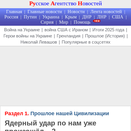
Ру
сское
А
гентство
Н
овостей
Главная
Главные новости
Новости
Лента новостей
|
|
|
|
Россия
Путин
Украина
Крым
ДНР
ЛНР
США
|
|
|
|
|
|
|
Сирия
Мир
Помощь
|
|
Война на Украине
|
война США с Ираном
|
Итоги 2025 года
|
Герои войны на Украине
|
Гренландия
|
Прошлое (История)
|
Николай Левашов
|
Популярные в соцсетях
Раздел 1.
Прошлое нашей Цивилизации
Ядерный удар по нам уже