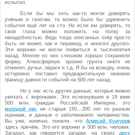
испытал.
Если бы мы хоть как-то могли доверять
учёным и газетам, то можно было бы удревнить
события ещё лет на сто. Но если им доверять, то
свои глаза можно положить на полку за
ненадобностью. Ведь тогда описанных озёр просто
быть не может, как и пирамид, и многого другого.
Эти воронки не могли появиться и тысячелетия
назад. Многие из них слишком хорошо сохранили
форму. Атмосферную эрозию грунта никто не
отменял, ручьи, овраги и т.д. Я бы на вскидку, очень
осторожно поставил предварительную нижнюю
границу давности событий на 500 лет назад.
Но у нас есть другие данные, которые можно
увязать с воронками. Это исчезнувшие в 19 веке
500 млн. граждан Российской Империи, это
молодой лес
не старше 150…200 лет по разным
оценкам, и данные о заболеваниях человечества.
Вы уже, конечно, поняли, что
Алексей Кунгуров
здесь причём. Это его воронки и 500 млн. человек.
Загадал, как говорится загадки, на своих
двух