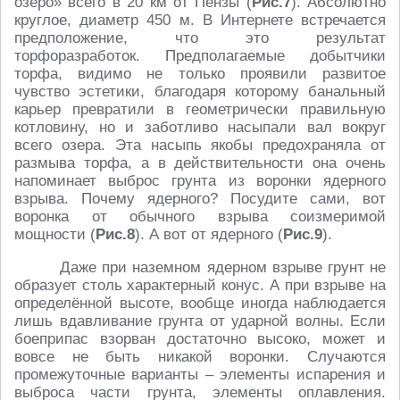
озеро» всего в 20 км от Пензы (
Рис.7
). Абсолютно
круглое, диаметр 450 м. В Интернете встречается
предположение, что это результат
торфоразработок. Предполагаемые добытчики
торфа, видимо не только проявили развитое
чувство эстетики, благодаря которому банальный
карьер превратили в геометрически правильную
котловину, но и заботливо насыпали вал вокруг
всего озера. Эта насыпь якобы предохраняла от
размыва торфа, а в действительности она очень
напоминает выброс грунта из воронки ядерного
взрыва. Почему ядерного? Посудите сами, вот
воронка от обычного взрыва соизмеримой
мощности (
Рис.8
). А вот от ядерного (
Рис.9
).
Даже при наземном ядерном взрыве грунт не
образует столь характерный конус. А при взрыве на
определённой высоте, вообще иногда наблюдается
лишь вдавливание грунта от ударной волны. Если
боеприпас взорван достаточно высоко, может и
вовсе не быть никакой воронки. Случаются
промежуточные варианты – элементы испарения и
выброса части грунта, элементы оплавления.