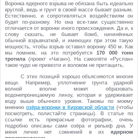
Воронка ядерного взрыва не обязана быть идеально
круглой, ведь и грунт в своей массе бывает разным.
Естественно, и сопротивляться воздействиям он
будет по-разному. Но она все-таки существенно
отличается от воронки иного происхождения. Да и, к
слову сказать, не бывает бомб, начинённых
обычной взрывчаткой, и имеющих при этом такую
мощность, чтобы взрыв оставил воронку 450 м. Как
мы помним, на это потребуется
170 000 тонн
тротила
(проект «Чаган»). На самолёте «Руслан»
такое чудо не привезти и волоком не притащить.
С этих позиций хорошо объясняются многие
вещи. Например, уплотнение грунта ударной
волной вполне может образовать
водонепроницаемую линзу, которая и удерживает
воду выше обычного уровня. Таковы по моему
мнению
озёра-воронки в Кировской области
(чтобы
посмотреть, полистайте страницы). В статье по
ссылке есть прекрасные фотографии, очень
подробно описаны сами озёра и рельеф дна. У
меня лично нет сомнений в их
ядерном