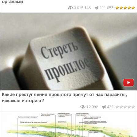
органами
3 015 146
111 055
Какие преступления прошлого прячут от нас паразиты,
искажая историю?
12 992
432