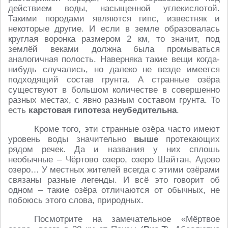
действием воды, насыщенной углекислотой.
Такими породами являются гипс, известняк и
некоторые другие. И если в земле образовалась
круглая воронка размером 2 км, то значит, под
землёй веками должна была промываться
аналогичная полость. Наверняка такие вещи когда-
нибудь случались, но далеко не везде имеется
подходящий состав грунта. А странные озёра
существуют в большом количестве в совершенно
разных местах, с явно разным составом грунта. То
есть
карстовая гипотеза неубедительна
.
Кроме того, эти странные озёра часто имеют
уровень воды значительно
выше
протекающих
рядом речек. Да и названия у них сплошь
необычные – Чёртово озеро, озеро Шайтан, Адово
озеро… У местных жителей всегда с этими озёрами
связаны разные легенды. И всё это говорит об
одном – такие озёра отличаются от обычных, не
побоюсь этого слова, природных.
Посмотрите на замечательное «Мёртвое