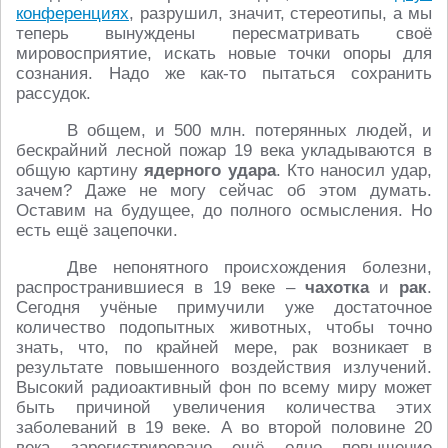
конференциях
, разрушил, значит, стереотипы, а мы
теперь вынуждены пересматривать своё
мировосприятие, искать новые точки опоры для
сознания. Надо же как-то пытаться сохранить
рассудок.
В общем, и 500 млн. потерянных людей, и
бескрайний лесной пожар 19 века укладываются в
общую картину
ядерного удара
. Кто наносил удар,
зачем? Даже не могу сейчас об этом думать.
Оставим на будущее, до полного осмысления. Но
есть ещё зацепочки.
Две непонятного происхождения болезни,
распространившиеся в 19 веке –
чахотка
и
рак
.
Сегодня учёные примучили уже достаточное
количество подопытных животных, чтобы точно
знать, что, по крайней мере, рак возникает в
результате повышенного воздействия излучений.
Высокий радиоактивный фон по всему миру может
быть причиной увеличения количества этих
заболеваний в 19 веке. А во второй половине 20
века зарегистрировано ещё одно повышение