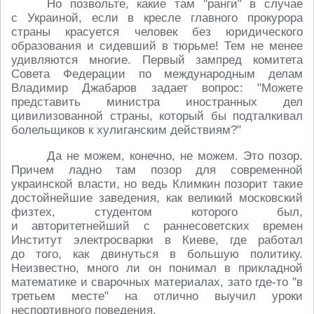
Но позвольте, какие там "ранги" в случае
с Украиной, если в кресле главного прокурора
страны красуется человек без юридического
образования и сидевший в тюрьме! Тем не менее
удивляются многие. Первый зампред комитета
Совета Федерации по международным делам
Владимир Джабаров задает вопрос: "Можете
представить министра иностранных дел
цивилизованной страны, который бы подталкивал
болельщиков к хулиганским действиям?"
Да не можем, конечно, не можем. Это позор.
Причем ладно там позор для современной
украинской власти, но ведь Климкин позорит такие
достойнейшие заведения, как великий московский
физтех, студентом которого был,
и авторитетнейший с раннесоветских времен
Институт электросварки в Киеве, где работал
до того, как двинуться в большую политику.
Неизвестно, много ли он понимал в прикладной
математике и сварочных материалах, зато где-то "в
третьем месте" на отлично выучил уроки
неспортивного поведения.