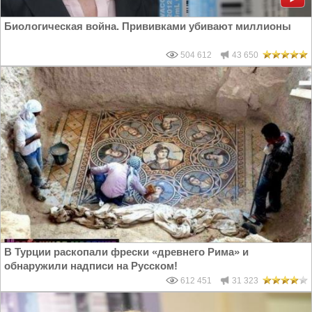
Биологическая война. Прививками убивают миллионы
504 612
43 650
В Турции раскопали фрески «древнего Рима» и
обнаружили надписи на Русском!
612 451
31 323