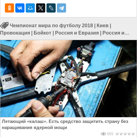
Чемпионат мира по футболу 2018
|
Киев
|
Провокация
|
Бойкот
|
Россия и Евразия
|
Россия и
Европа
|
Европа и Украина
|
Россия и Запад
Летающий «калаш». Есть средство защитить страну без
наращивания ядерной мощи
565