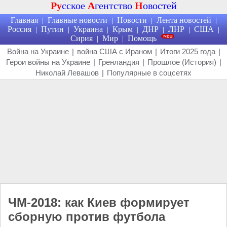
Ру
сское
А
гентство
Н
овостей
Главная
Главные новости
Новости
Лента новостей
|
|
|
|
Россия
Путин
Украина
Крым
ДНР
ЛНР
США
|
|
|
|
|
|
|
Сирия
Мир
Помощь
|
|
Война на Украине
|
война США с Ираном
|
Итоги 2025 года
|
Герои войны на Украине
|
Гренландия
|
Прошлое (История)
|
Николай Левашов
|
Популярные в соцсетях
ЧМ-2018: как Киев формирует
сборную против футбола