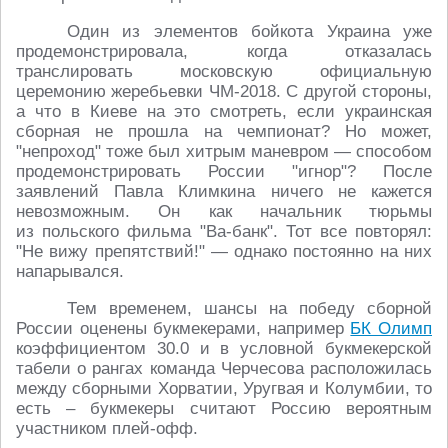
Один из элементов бойкота Украина уже
продемонстрировала, когда отказалась
транслировать московскую официальную
церемонию жеребьевки ЧМ-2018. С другой стороны,
а что в Киеве на это смотреть, если украинская
сборная не прошла на чемпионат? Но может,
"непроход" тоже был хитрым маневром — способом
продемонстрировать России "игнор"? После
заявлений Павла Климкина ничего не кажется
невозможным. Он как начальник тюрьмы
из польского фильма "Ва-банк". Тот все повторял:
"Не вижу препятствий!" — однако постоянно на них
напарывался.
Тем временем, шансы на победу сборной
России оценены букмекерами, например
БК Олимп
коэффициентом 30.0 и в условной букмекерской
табели о рангах команда Черчесова расположилась
между сборными Хорватии, Уругвая и Колумбии, то
есть – букмекеры считают Россию вероятным
участником плей-офф.