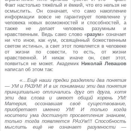
Факт настолько тяжёлый и ёмкий, что его нельзя не
осмыслить. Он означает, что само накопление
информации вовсе не гарантирует появление у
человека новых возможностей и способностей, а
также не делает человека разумным и
нравственным. Ведь само слово «
разум
» означает
ни что иное, как «ум, освящённый божественным
светом истины», а свет этот появляется в человеке
от жизни по совести, то есть, от жизни
нравственной. И никак иначе он, свет этот,
появиться не может. Академик
Николай Левашов
написал об этом так:
«…Ещё наши предки разделяли два понятия
— УМ и РАЗУМ! И в их понимании эти два понятия
принципиально отличались друг от друга, хотя
эти два слова и имеют общий корень УМ!
Материя, осознавшая своё существование,
приобретает именно УМ! И только когда
носители ума достигнут просветления знанием,
только тогда появляется РАзУм!!! Способность
мыслить ещё не означает разумности —