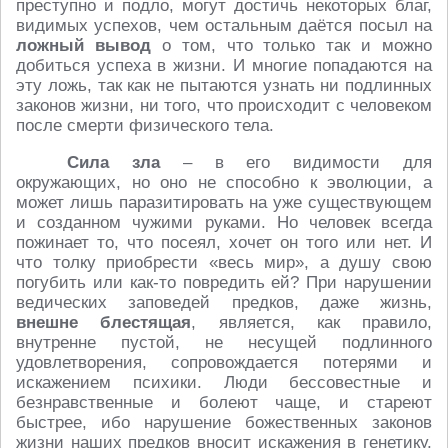
преступно и подло, могут достичь некоторых благ,
видимых успехов, чем остальным даётся посыл на
ложный вывод
о том, что только так и можно
добиться успеха в жизни. И многие попадаются на
эту ложь, так как не пытаются узнать ни подлинных
законов жизни, ни того, что происходит с человеком
после смерти физического тела.
Сила зла
– в его видимости для
окружающих, но оно не способно к эволюции, а
может лишь паразитировать на уже существующем
и созданном чужими руками. Но человек всегда
пожинает то, что посеял, хочет он того или нет. И
что толку приобрести «весь мир», а душу свою
погубить или как-то повредить ей? При нарушении
ведических заповедей предков, даже жизнь,
внешне блестящая
, является, как правило,
внутренне пустой, не несущей подлинного
удовлетворения, сопровождается потерями и
искажением психики. Люди бессовестные и
безнравственные и болеют чаще, и стареют
быстрее, ибо нарушение божественных законов
жизни наших предков вносит искажения в генетику,