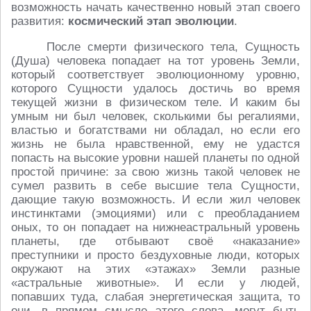
возможность начать качественно новый этап своего
развития:
космический этап эволюции
.
После смерти физического тела, Сущность
(Душа) человека попадает на тот уровень Земли,
который соответствует эволюционному уровню,
которого Сущности удалось достичь во время
текущей жизни в физическом теле. И каким бы
умным ни был человек, сколькими бы регалиями,
властью и богатствами ни обладал, но если его
жизнь не была нравственной, ему не удастся
попасть на высокие уровни нашей планеты по одной
простой причине: за свою жизнь такой человек не
сумел развить в себе высшие тела Сущности,
дающие такую возможность. И если жил человек
инстинктами (эмоциями) или с преобладанием
оных, то он попадает на нижнеастральный уровень
планеты, где отбывают своё «наказание»
преступники и просто бездуховные люди, которых
окружают на этих «этажах» Земли разные
«астральные животные». И если у людей,
попавших туда, слабая энергетическая защита, то
они, в прямом смысле этого слова, могут быть