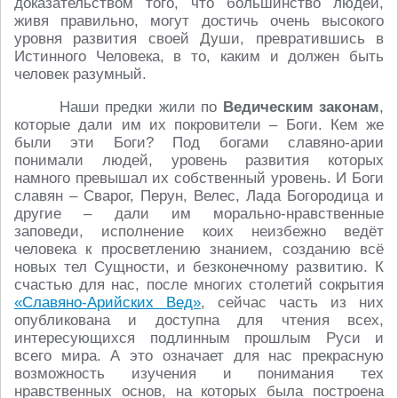
доказательством того, что большинство людей,
живя правильно, могут достичь очень высокого
уровня развития своей Души, превратившись в
Истинного Человека, в то, каким и должен быть
человек разумный.
Наши предки жили по
Ведическим законам
,
которые дали им их покровители – Боги. Кем же
были эти Боги? Под богами славяно-арии
понимали людей, уровень развития которых
намного превышал их собственный уровень. И Боги
славян – Сварог, Перун, Велес, Лада Богородица и
другие – дали им морально-нравственные
заповеди, исполнение коих неизбежно ведёт
человека к просветлению знанием, созданию всё
новых тел Сущности, и безконечному развитию. К
счастью для нас, после многих столетий сокрытия
«Славяно-Арийских Вед»
, сейчас часть из них
опубликована и доступна для чтения всех,
интересующихся подлинным прошлым Руси и
всего мира. А это означает для нас прекрасную
возможность изучения и понимания тех
нравственных основ, на которых была построена