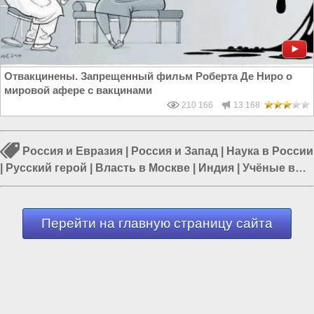
Отвакцинены. Запрещенный фильм Роберта Де Ниро о
мировой афере с вакцинами
210 166
13 168
Россия и Евразия
|
Россия и Запад
|
Наука в России
|
Русский герой
|
Власть в Москве
|
Индия
|
Учёные в
России
Перейти на главную страницу сайта