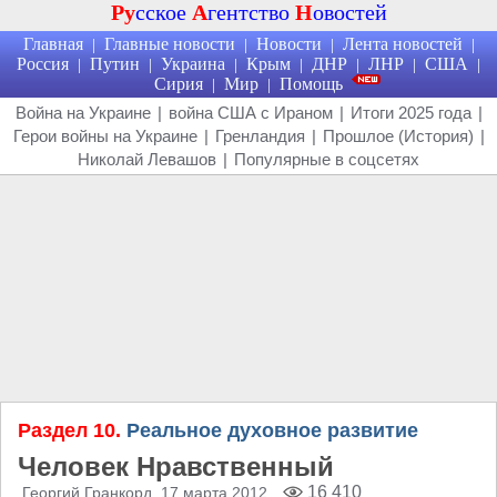
Ру
сское
А
гентство
Н
овостей
Главная
Главные новости
Новости
Лента новостей
|
|
|
|
Россия
Путин
Украина
Крым
ДНР
ЛНР
США
|
|
|
|
|
|
|
Сирия
Мир
Помощь
|
|
Война на Украине
|
война США с Ираном
|
Итоги 2025 года
|
Герои войны на Украине
|
Гренландия
|
Прошлое (История)
|
Николай Левашов
|
Популярные в соцсетях
Раздел 10.
Реальное духовное развитие
Человек Нравственный
16 410
Георгий Гранкорд
, 17 марта 2012