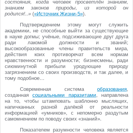
состояния, когда человек просветлён знанием,
знанием законов природы, из которой он
родился!..»
(
«Источник Жизни-5»
).
Подтверждением этому могут служить
академики, не способные выйти за существующие
в науке догмы; учёные, подсиживающие друг друга
ради лакомой должности и званий;
высокообразованные члены правительств мира,
действия коих противоречат всем нормам
нравственности и разумности; бизнесмены, ради
сиюминутной прибыли уродующие природу
загрязнением со своих производств, и так далее, и
тому подобное…
Современная система
образования
,
созданная
социальными паразитами
, направлена
на то, чтобы штамповать шаблонно мыслящих,
напичканных разной далёкой от реальности
информацией «умников», с непомерно раздутым
самомнением по поводу своих «знаний».
Показателем разумности человека является