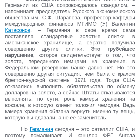
Германии из США сопровождалось скандалом, –
напоминает председатель Русского экономического
общества им. С.Ф. Шарапова, профессор кафедры
международных финансов МГИМО (У) Валентин
Катасонов
. – Германия в своё время сама
поставляла стандартные золотые слитки в
американское хранилище, а обратно получила
совершенно другие слитки.
Это грубейшее
нарушение
, которое свидетельствует о том, что
золота, переданного немцами на хранение, в
Федеральном резервном банке давно нет. Но это
совершенно другая ситуация, чем была с крахом
бреттон-вудской системы 1971 года. Тогда США
отказались выполнять обязательства по обмену
долларов на золото, а сейчас Штаты отказываются
выполнять, по сути, роль камеры хранения на
вокзале, в которую клиент положил чемодан. Ведь
камера хранения обязана вернуть именно ту вещь,
которую вы сдавали, а не её заменитель.
Но
Германия
сегодня – это сателлит США, и
поэтому помалкивает. И канцлер ФРГ Ангела