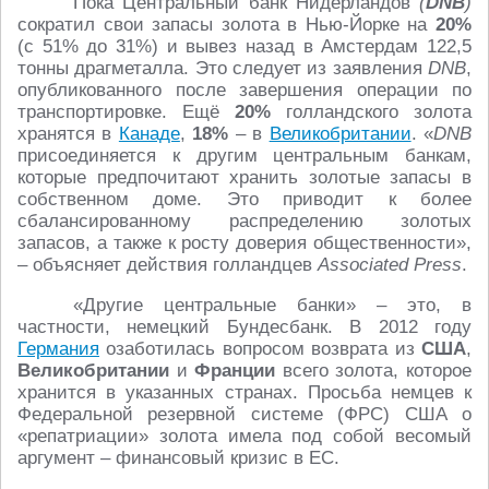
Пока Центральный банк Нидерландов
(
DNB
)
сократил свои запасы золота в Нью-Йорке на
20%
(с 51% до 31%) и вывез назад в Амстердам 122,5
тонны драгметалла. Это следует из заявления
DNB
,
опубликованного после завершения операции по
транспортировке. Ещё
20%
голландского золота
хранятся в
Канаде
,
18%
– в
Великобритании
. «
DNB
присоединяется к другим центральным банкам,
которые предпочитают хранить золотые запасы в
собственном доме. Это приводит к более
сбалансированному распределению золотых
запасов, а также к росту доверия общественности»,
– объясняет действия голландцев
Associated Press
.
«Другие центральные банки» – это, в
частности, немецкий Бундесбанк. В 2012 году
Германия
озаботилась вопросом возврата из
США
,
Великобритании
и
Франции
всего золота, которое
хранится в указанных странах. Просьба немцев к
Федеральной резервной системе (ФРС) США о
«репатриации» золота имела под собой весомый
аргумент – финансовый кризис в ЕС.