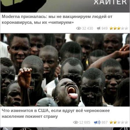
Moderna призналась: мы не вакцинируем людей от
коронавируса, мы их «чипируем»
32 430
949
Что изменится в США, если вдруг всё чернокожее
население покинет страну
12 685
867