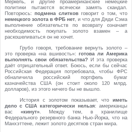
Меркель, и другие проамериканские немецкие
политики пытаются всячески замять скандал.
Повторюсь:
подмена слитков
говорит о том, что
немецкого золота в ФРБ нет
, и что для Дяди Сэма
выполнение обязательств по возврату означает
необходимость покупать золото взамен – а
раскошеливаться он не хочет.
Грубо говоря, требование вернуть золото –
это проверка «на вшивость»:
готова ли Америка
выполнять свои обязательства?
И эта проверка
даёт отрицательный ответ. Боюсь, если бы сейчас
Российская Федерация потребовала, чтобы ФРС
обналичила российский портфель бумаг
казначейства США (он стоит около 120 млрд.
долларов), из этого ничего бы не вышло.
История с золотом показывает, что
иметь
дело с США категорически нельзя
: американцы
вас
«кинут»
. Между тем, в хранилище
Федерального резервного банка Нью-Йорка, что на
Манхэттене, лежит золото десятков стран мира.