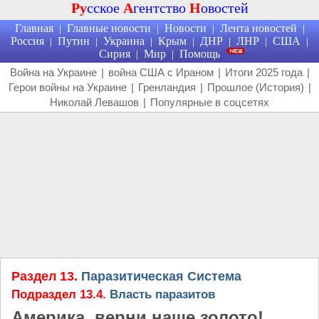
Ру
сское
А
гентство
Н
овостей
Главная
Главные новости
Новости
Лента новостей
|
|
|
|
Россия
Путин
Украина
Крым
ДНР
ЛНР
США
|
|
|
|
|
|
|
Сирия
Мир
Помощь
|
|
Война на Украине
|
война США с Ираном
|
Итоги 2025 года
|
Герои войны на Украине
|
Гренландия
|
Прошлое (История)
|
Николай Левашов
|
Популярные в соцсетях
Раздел 13.
Паразитическая Система
Подраздел 13.4.
Власть паразитов
Америка, верни наше золото!