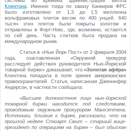
системы во времена администрации Билла
Клинтона
. Именно тогда по заказу банкиров ФРС
было изготовлено от 1,3 до 1,5 миллиона
вольфрамовых плиток весом по 400 унций. 640
тысяч этих плиток были покрыты золотом и
отправлены в Форт-Нокс, где, возможно, остаются
по сей день. Часть слитков была продана на
международном рынке.
Статья в «Нью Йорк Пост» от 2 февраля 2004
года, озаглавленная «Окружной прокурор
расследует действия руководителя Нью-Йоркской
товарной биржи» доказывает, что
«Золотая афёра»
Клинтона попадала в поле зрения американских
правоохранителей. Статья, написанная Дженнифер
Андерсон, в частности сообщала:
«Высшее должностное лицо нью-йоркской
товарной биржи находится под следствием,
проводимым окружным прокурором Манхэттена.
Источники, близкие к бирже, рассказали, что на
прошлой неделе Стюарт Смит – старший вице-
президент по операциям на бирже – был обыскан