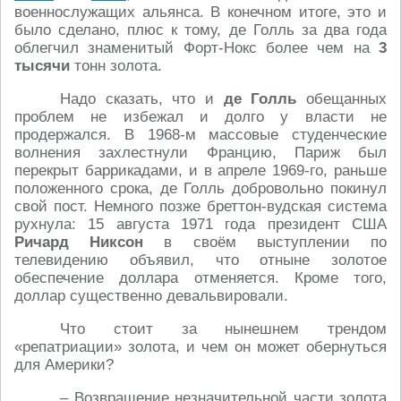
военнослужащих альянса. В конечном итоге, это и
было сделано, плюс к тому, де Голль за два года
облегчил знаменитый Форт-Нокс более чем на
3
тысячи
тонн золота.
Надо сказать, что и
де Голль
обещанных
проблем не избежал и долго у власти не
продержался. В 1968-м массовые студенческие
волнения захлестнули Францию, Париж был
перекрыт баррикадами, и в апреле 1969-го, раньше
положенного срока, де Голль добровольно покинул
свой пост. Немного позже бреттон-вудская система
рухнула: 15 августа 1971 года президент США
Ричард Никсон
в своём выступлении по
телевидению объявил, что отныне золотое
обеспечение доллара отменяется. Кроме того,
доллар существенно девальвировали.
Что стоит за нынешнем трендом
«репатриации» золота, и чем он может обернуться
для Америки?
– Возвращение незначительной части золота