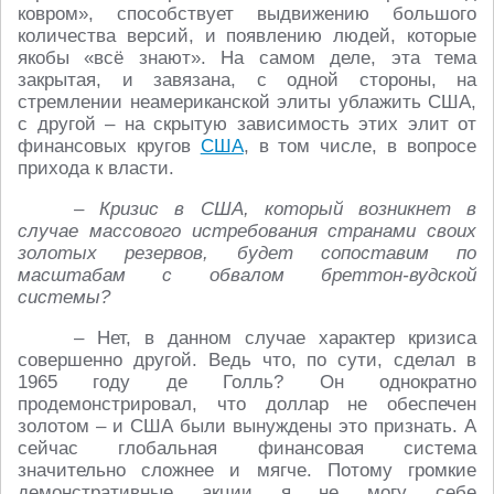
ковром», способствует выдвижению большого
количества версий, и появлению людей, которые
якобы «всё знают». На самом деле, эта тема
закрытая, и завязана, с одной стороны, на
стремлении неамериканской элиты ублажить США,
с другой – на скрытую зависимость этих элит от
финансовых кругов
США
, в том числе, в вопросе
прихода к власти.
– Кризис в США, который возникнет в
случае массового истребования странами своих
золотых резервов, будет сопоставим по
масштабам с обвалом бреттон-вудской
системы?
– Нет, в данном случае характер кризиса
совершенно другой. Ведь что, по сути, сделал в
1965 году де Голль? Он однократно
продемонстрировал, что доллар не обеспечен
золотом – и США были вынуждены это признать. А
сейчас глобальная финансовая система
значительно сложнее и мягче. Потому громкие
демонстративные акции я не могу себе