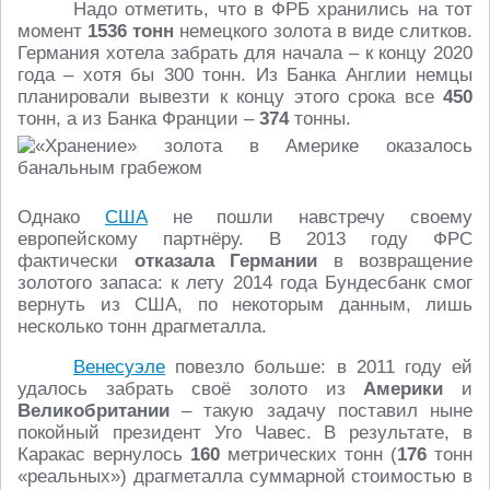
Надо отметить, что в ФРБ хранились на тот
момент
1536 тонн
немецкого золота в виде слитков.
Германия хотела забрать для начала – к концу 2020
года – хотя бы 300 тонн. Из Банка Англии немцы
планировали вывезти к концу этого срока все
450
тонн, а из Банка Франции –
374
тонны.
Однако
США
не пошли навстречу своему
европейскому партнёру. В 2013 году ФРС
фактически
отказала Германии
в возвращение
золотого запаса: к лету 2014 года Бундесбанк смог
вернуть из США, по некоторым данным, лишь
несколько тонн драгметалла.
Венесуэле
повезло больше: в 2011 году ей
удалось забрать своё золото из
Америки
и
Великобритании
– такую задачу поставил ныне
покойный президент Уго Чавес. В результате, в
Каракас вернулось
160
метрических тонн (
176
тонн
«реальных») драгметалла суммарной стоимостью в