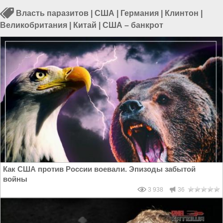
Власть паразитов
|
США
|
Германия
|
Клинтон
|
Великобритания
|
Китай
|
США – банкрот
Как США против России воевали. Эпизоды забытой
войны
3 938
36