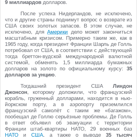
9 миллиардов
долларов.
После успеха Нидерландов, не исключено,
что и другие страны поднимут вопрос о возврате из
США своих золотых запасов. В этом случае, не
исключено, для
Америки
дело может закончиться
масштабным кризисом. Примерно таким же, как в
1965 году, когда президент Франции Шарль де Голль
потребовал от США, в соответствии с действующей
тогда бреттон-вудской международной валютной
системой, обменять 1,5 миллиарда бумажных
долларов на золото по официальному курсу:
35
долларов за унцию
.
Тогдашний президент США
Линдон
Джонсон
, которому доложили, что французский
корабль, груженный долларами, находится в нью-
йоркском порту, а в аэропорту приземлился
французский самолёт с таким же «багажом»,
пообещал де Голлю серьёзные проблемы. Де Голль
в ответ объявил об эвакуации с территории
Франции штаб-квартиры НАТО, 29 военных баз
НАТО
и
США
, а также о выводе
35 тысяч