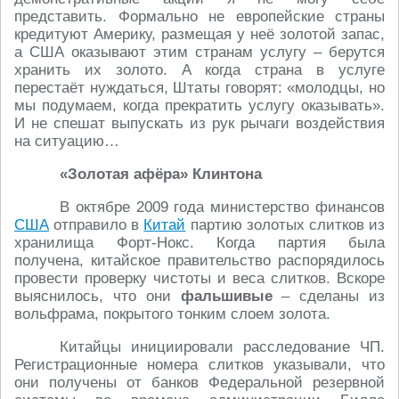
представить. Формально не европейские страны
кредитуют Америку, размещая у неё золотой запас,
а США оказывают этим странам услугу – берутся
хранить их золото. А когда страна в услуге
перестаёт нуждаться, Штаты говорят: «молодцы, но
мы подумаем, когда прекратить услугу оказывать».
И не спешат выпускать из рук рычаги воздействия
на ситуацию…
«Золотая афёра» Клинтона
В октябре 2009 года министерство финансов
США
отправило в
Китай
партию золотых слитков из
хранилища Форт-Нокс. Когда партия была
получена, китайское правительство распорядилось
провести проверку чистоты и веса слитков. Вскоре
выяснилось, что они
фальшивые
– сделаны из
вольфрама, покрытого тонким слоем золота.
Китайцы инициировали расследование ЧП.
Регистрационные номера слитков указывали, что
они получены от банков Федеральной резервной