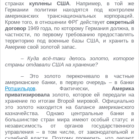
странах
куплены США
. Например, в той же
Германии политики находятся под контролем
американских транснациональных корпораций.
Кроме того, в отношении ФРГ действует
секретный
договор
1949 года, по которому Германия должна, в
частности, по первому требованию предоставлять
территорию под военные базы США, и хранить в
Америке свой золотой запас.
– Куда всё-таки делось золото, которое
страны отдавали США на хранение?
– Это золото перекочевало в частные
американские банки, в первую очередь – в банки
Ротшильдов
. Фактически,
Америка
приватизировала
золото, которое ей передали на
хранение по итогам Второй мировой. Официально
это золото находится на балансе американского
казначейства. Однако центральные банки в
большинстве стран мира имеют особый статус и
независимость от органов государственного
управления – в том числе, от законодательной и
судебной власти. Поэтому проверить, что делают