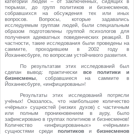
категории людей – от заключённых, сидящих в
тюрьмах, до групп политиков и бизнесменов,
собравшихся на обсуждения тех или иных
вопросов. Вопросы, которые задавались
исследуемым группам людей, были специальным
образом подготовлены группой психологов для
получения адекватных поведенческих реакций. В
частности, такие исследования были проведены на
саммите, проходившем в 2002 году в
Йоханнесбурге, по вопросам устойчивого развития.
По результатам этих исследований был
сделан вывод: практически
все политики и
бизнесмены
, собравшиеся на саммите в
Йоханнесбурге, «инфицированы»!
Результаты этих исследований потрясли
учёных! Оказалось, что наибольшее количество
«чёрных» сущностей (низких духов) с частичным
или полным проникновением в ауру, было
зафиксировано в группах политиков и бизнесменов!
Количество «инфицированных» «чёрными»
сущностями среди
политиков
и
бизнесменов