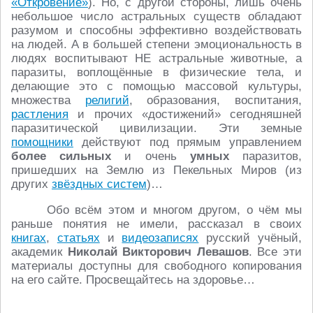
«Откровение»
). Но, с другой стороны, лишь очень
небольшое число астральных существ обладают
разумом и способны эффективно воздействовать
на людей. А в большей степени эмоциональность в
людях воспитывают НЕ астральные животные, а
паразиты, воплощённые в физические тела, и
делающие это с помощью массовой культуры,
множества
религий
, образования, воспитания,
растления
и прочих «достижений» сегодняшней
паразитической цивилизации. Эти земные
помощники
действуют под прямым управлением
более сильных
и очень
умных
паразитов,
пришедших на Землю из Пекельных Миров (из
других
звёздных систем
)…
Обо всём этом и многом другом, о чём мы
раньше понятия не имели, рассказал в своих
книгах
,
статьях
и
видеозаписях
русский учёный,
академик
Николай Викторович
Левашов
. Все эти
материалы доступны для свободного копирования
на его сайте. Просвещайтесь на здоровье…