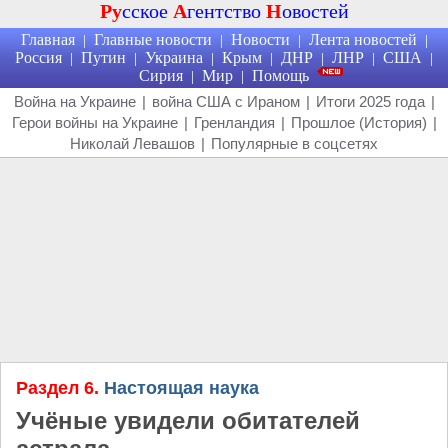
Ру
сское
А
гентство
Н
овостей
Главная
Главные новости
Новости
Лента новостей
|
|
|
|
Россия
Путин
Украина
Крым
ДНР
ЛНР
США
|
|
|
|
|
|
|
Сирия
Мир
Помощь
|
|
Война на Украине
|
война США с Ираном
|
Итоги 2025 года
|
Герои войны на Украине
|
Гренландия
|
Прошлое (История)
|
Николай Левашов
|
Популярные в соцсетях
Раздел 6.
Настоящая наука
Учёные увидели обитателей