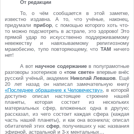
От редакции
То, о чём сообщается в этой заметке,
известно издавна. А то, что учёные, наконец,
придумали
прибор
, с помощью которого хоть что-
то можно подсмотреть в астрале, это здорово! Это
прямой удар по искусственно поддерживаемому
невежеству и навязываемому религиозному
мракобесию, тупо повторяющему, что
ТАМ
ничего
нет!
А вот
научное содержание
в полуграмотные
разговоры эзотериков о
«том свете»
впервые внёс
русский учёный, академик
Николай Левашов
. Ещё
20 лет назад он написал замечательную книгу
«Последнее обращение к Человечеству»
, в которой
доступно описал настоящее строение нашей
планеты, которая состоит из нескольких
материальных сфер, вложенных одна в другую;
рассказал, из чего состоит каждая сфера (каждая
часть нашей планеты), и как она возникла; описал
обитателей этих
сфер
, получивших у нас названия
эфирной, астральной и 3-х ментальных…