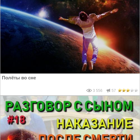
Полёты во сне
3 556
57