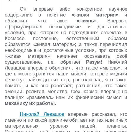
Он впервые внёс конкретное научное
содержание в понятие
«живая материя»
и
объяснил, что такое
«жизнь»
. Впервые
сформулировал необходимые и достаточные
условия, при которых на подходящих объектах в
Космосе постоянно, естественным образом
образуется «живая материя»; а также перечислил
необходимые и достаточные условия, при которых
«живая материя» начинает осознавать своё
существование, т.е. обретает
Разум
! Николай
Левашов впервые объяснил, что такое «мысль», и
где в мозге хранятся наши мысли, которые медики
не могут найти до сих пор; растолковал, что такое
память, и как она работает; разъяснил, что такое
эмоции, религия, молитва, грех, карма; впервые на
пальцах «разжевал» нам их физический смысл и
механику их работы
.
Николай Левашов
впервые рассказал, кто
именно и по какой причине обитает на тех или иных
материальных уровнях нашей планеты.
Оказывается, всё зависит от уровня духовного