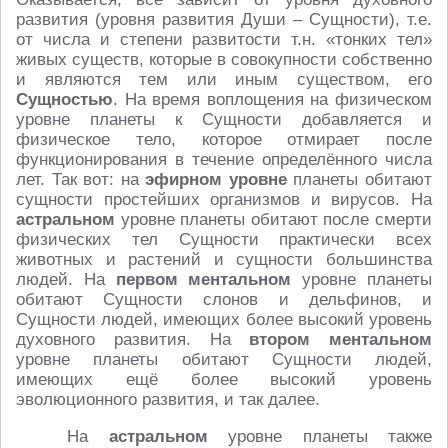
развития (уровня развития Души – Сущности), т.е.
от числа и степени развитости т.н. «тонких тел»
живых существ, которые в совокупности собственно
и являются тем или иным существом, его
Сущностью
. На время воплощения на физическом
уровне планеты к Сущности добавляется и
физическое тело, которое отмирает после
функционирования в течение определённого числа
лет. Так вот: на
эфирном уровне
планеты обитают
сущности простейших организмов и вирусов. На
астральном
уровне планеты обитают после смерти
физических тел Сущности практически всех
животных и растений и сущности большинства
людей. На
первом ментальном
уровне планеты
обитают Сущности слонов и дельфинов, и
Сущности людей, имеющих более высокий уровень
духовного развития. На
втором ментальном
уровне планеты обитают Сущности людей,
имеющих ещё более высокий уровень
эволюционного развития, и так далее.
На
астральном
уровне планеты также