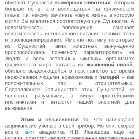
обитают Сущности
вымерших животных
, которым
больше не в кого воплощаться на физическом
плане, т.к. некому зачинать новую жизнь, в которую
могли бы вселиться соответствующие Сущности. А
невозможность воплощения означает
невозможность интенсивного питания «тонких тел»
и эволюционирования. Именно поэтому некоторые
из Сущностей таких животных вынужденно
приспособились понемногу паразитировать на
людях и всех остальных «живых» организмах
физического мира, питаясь их
жизненной силой
,
обильно выделяющейся в пространство во время
переживания людьми всевозможных
эмоций
– как
положительных, так и отрицательных.
Подавляющее большинство этих Сущностей не
являются разумными, а живут простейшими
инстинктами и питаются нашей энергией для
выживания.
Этим и объясняется то
, что наблюдают
африканские учёные в свой прибор. Но они, скорее
всего,
книг
академика Н.В. Левашова ещё не
читали, поэтому делают совершенно неправильные