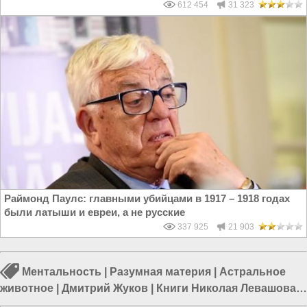
612 454
31 323
Раймонд Паулс: главными убийцами в 1917 – 1918 годах
были латыши и евреи, а не русские
337 925
21 903
Ментальность
|
Разумная материя
|
Астральное
животное
|
Дмитрий Жуков
|
Книги Николая Левашова
|
Россия и Украина
|
Россия и Запад