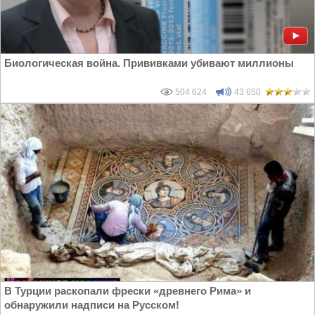
Биологическая война. Прививками убивают миллионы
504 624
43 650
В Турции раскопали фрески «древнего Рима» и
обнаружили надписи на Русском!