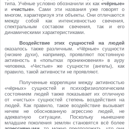
типа. Учёные условно обозначили их как
«чёрные»
и
«чистые»
. Сами эти названия уже говорят о
многом, характеризуя эти объекты. Они отличаются
между собой как интенсивностью свечения,
спектральным составом свечения, так и его
динамическими характеристиками.
Воздействие этих сущностей на людей
оказалось также различным. «Чёрные» сущности
(низкие духи), например, проявляют постоянную
активность в «попытках проникновения» в ауру
человека. «Чистые» же сущности (ангелы), как
правило, такой активности не проявляют.
Полученные корреляции между активностью
«чёрных» сущностей и психофизиологическим
состоянием людей также показывает их отличную
от «чистых» сущностей степень воздействия на
людей. Как правило, такое воздействие вызывает
ничем не обоснованную агрессию людей, не
адекватную ситуации. Поскольку нынешние
младшие поколения землян становятся всё более
агрессивными
, то можно предположить, что они