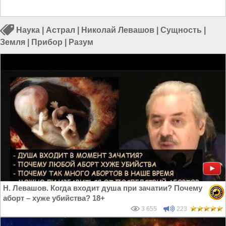
Наука
|
Астрал
|
Николай Левашов
|
Сущность
|
Земля
|
Прибор
|
Разум
Н. Левашов. Когда входит душа при зачатии? Почему
аборт – хуже убийства? 18+
3 655
223