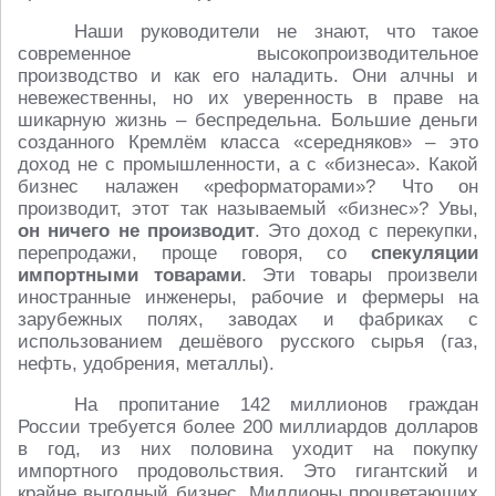
Наши руководители не знают, что такое
современное высокопроизводительное
производство и как его наладить. Они алчны и
невежественны, но их уверенность в праве на
шикарную жизнь – беспредельна. Большие деньги
созданного Кремлём класса «середняков» – это
доход не с промышленности, а с «бизнеса». Какой
бизнес налажен «реформаторами»? Что он
производит, этот так называемый «бизнес»? Увы,
он ничего не производит
. Это доход с перекупки,
перепродажи, проще говоря, со
спекуляции
импортными товарами
. Эти товары произвели
иностранные инженеры, рабочие и фермеры на
зарубежных полях, заводах и фабриках с
использованием дешёвого русского сырья (газ,
нефть, удобрения, металлы).
На пропитание 142 миллионов граждан
России требуется более 200 миллиардов долларов
в год, из них половина уходит на покупку
импортного продовольствия. Это гигантский и
крайне выгодный бизнес. Миллионы процветающих