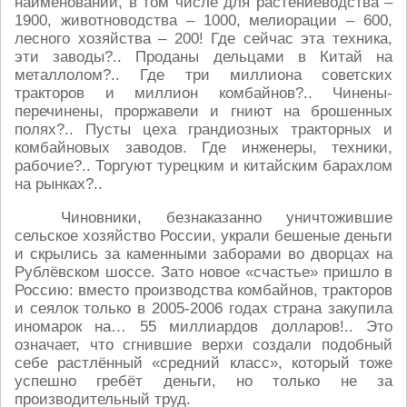
наименований, в том числе для растениеводства –
1900, животноводства – 1000, мелиорации – 600,
лесного хозяйства – 200! Где сейчас эта техника,
эти заводы?.. Проданы дельцами в Китай на
металлолом?.. Где три миллиона советских
тракторов и миллион комбайнов?.. Чинены-
перечинены, проржавели и гниют на брошенных
полях?.. Пусты цеха грандиозных тракторных и
комбайновых заводов. Где инженеры, техники,
рабочие?.. Торгуют турецким и китайским барахлом
на рынках?..
Чиновники, безнаказанно уничтожившие
сельское хозяйство России, украли бешеные деньги
и скрылись за каменными заборами во дворцах на
Рублёвском шоссе. Зато новое «счастье» пришло в
Россию: вместо производства комбайнов, тракторов
и сеялок только в 2005-2006 годах страна закупила
иномарок на… 55 миллиардов долларов!.. Это
означает, что сгнившие верхи создали подобный
себе растлённый «средний класс», который тоже
успешно гребёт деньги, но только не за
производительный труд.