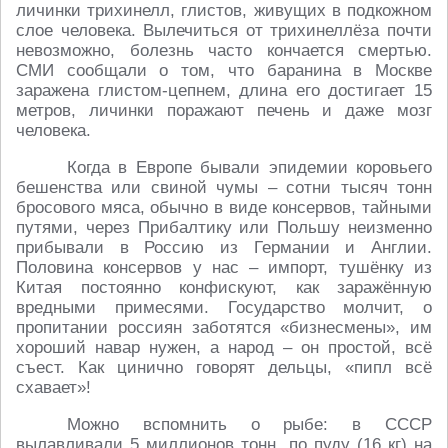
личинки трихинелл, глистов, живущих в подкожном
слое человека. Вылечиться от трихинеллёза почти
невозможно, болезнь часто кончается смертью.
СМИ сообщали о том, что баранина в Москве
заражена глистом-цепнем, длина его достигает 15
метров, личинки поражают печень и даже мозг
человека.
Когда в Европе бывали эпидемии коровьего
бешенства или свиной чумы – сотни тысяч тонн
бросового мяса, обычно в виде консервов, тайными
путями, через Прибалтику или Польшу неизменно
прибывали в Россию из Германии и Англии.
Половина консервов у нас – импорт, тушёнку из
Китая постоянно конфискуют, как заражённую
вредными примесями. Государство молчит, о
пропитании россиян заботятся «бизнесмены», им
хороший навар нужен, а народ – он простой, всё
съест. Как цинично говорят дельцы, «пипл всё
схавает»!
Можно вспомнить о рыбе: в СССР
вылавливали 5 миллионов тонн, по пуду (16 кг) на