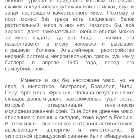
любого гурмана и придавать мясным отбросам,
скажем в «бульонных кубиках» или сосисках, вкус и
запах настоящего качественного мяса. Поэтому в
пост можно без греха есть сардельки: белок
растительный, мяса в них нет. Казалось бы, всё
хорошо, даже замечательно, любые опилки можно
за мясо выдать, да вот беда – химия эта
накапливается в мозгу человека и вызывает
страшную болезнь Альцгеймера, расстройство
нервной системы, непроизвольную тряску рук, как у
Гитлера в апреле 1945 года, перед его
самоубийством.
Имеется и как бы настоящее мясо, но не
своё, а импортное. Австралия, Бразилия, Чили,
Перу, Аргентина, Франция, Польша везут со своих
складов давным-давно замороженные туши скота,
который откармливали генетически
модифицированной соей. Ещё более древнее мясо,
списанное с военных складов, тоже идёт в Россию.
В этом мясе – высокая концентрация антибиотиков,
вызывающих аллергию и импотенцию. В
экспортной французской свинине были обнаружены