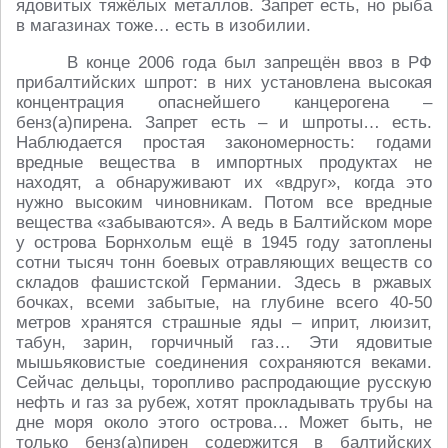
ядовитых тяжёлых металлов. Запрет есть, но рыба
в магазинах тоже… есть в изобилии.
В конце 2006 года был запрещён ввоз в РФ
прибалтийских шпрот: в них установлена высокая
концентрация опаснейшего канцерогена –
бенз(а)пирена. Запрет есть – и шпроты… есть.
Наблюдается простая закономерность: годами
вредные вещества в импортных продуктах не
находят, а обнаруживают их «вдруг», когда это
нужно высоким чиновникам. Потом все вредные
вещества «забываются». А ведь в Балтийском море
у острова Борнхольм ещё в 1945 году затоплены
сотни тысяч тонн боевых отравляющих веществ со
складов фашистской Германии. Здесь в ржавых
бочках, всеми забытые, на глубине всего 40-50
метров хранятся страшные яды – иприт, люизит,
табун, зарин, горчичный газ… Эти ядовитые
мышьяковистые соединения сохраняются веками.
Сейчас дельцы, торопливо распродающие русскую
нефть и газ за рубеж, хотят прокладывать трубы на
дне моря около этого острова… Может быть, не
только бенз(а)пирен содержится в балтийских