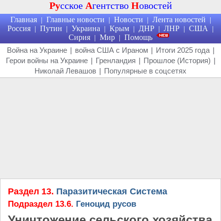
Ру
сское
А
гентство
Н
овостей
Главная
Главные новости
Новости
Лента новостей
|
|
|
|
Россия
Путин
Украина
Крым
ДНР
ЛНР
США
|
|
|
|
|
|
|
Сирия
Мир
Помощь
|
|
Война на Украине
|
война США с Ираном
|
Итоги 2025 года
|
Герои войны на Украине
|
Гренландия
|
Прошлое (История)
|
Николай Левашов
|
Популярные в соцсетях
Раздел 13.
Паразитическая Система
Подраздел 13.6.
Геноцид русов
Уничтожение сельского хозяйства