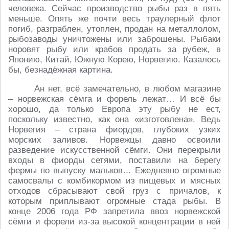
человека. Сейчас производство рыбы раз в пять
меньше. Опять же почти весь траулерный флот
погиб, разграблен, утоплен, продан на металлолом,
рыбозаводы уничтожены или заброшены. Рыбаки
норовят рыбу или крабов продать за рубеж, в
Японию, Китай, Южную Корею, Норвегию. Казалось
бы, безнадёжная картина.
Ан нет, всё замечательно, в любом магазине
– норвежская сёмга и форель лежат… И всё бы
хорошо, да только Европа эту рыбу не ест,
поскольку известно, как она «изготовлена». Ведь
Норвегия – страна фиордов, глубоких узких
морских заливов. Норвежцы давно освоили
разведение искусственной сёмги. Они перекрыли
входы в фиорды сетями, поставили на берегу
фермы по выпуску мальков… Ежедневно огромные
самосвалы с комбикормом из пищевых и мясных
отходов сбрасывают свой груз с причалов, к
которым приплывают огромные стада рыбы. В
конце 2006 года РФ запретила ввоз норвежской
сёмги и форели из-за высокой концентрации в ней