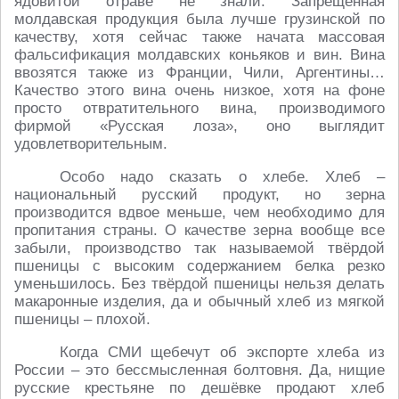
ядовитой отраве не знали. Запрещённая
молдавская продукция была лучше грузинской по
качеству, хотя сейчас также начата массовая
фальсификация молдавских коньяков и вин. Вина
ввозятся также из Франции, Чили, Аргентины…
Качество этого вина очень низкое, хотя на фоне
просто отвратительного вина, производимого
фирмой «Русская лоза», оно выглядит
удовлетворительным.
Особо надо сказать о хлебе. Хлеб –
национальный русский продукт, но зерна
производится вдвое меньше, чем необходимо для
пропитания страны. О качестве зерна вообще все
забыли, производство так называемой твёрдой
пшеницы с высоким содержанием белка резко
уменьшилось. Без твёрдой пшеницы нельзя делать
макаронные изделия, да и обычный хлеб из мягкой
пшеницы – плохой.
Когда СМИ щебечут об экспорте хлеба из
России – это бессмысленная болтовня. Да, нищие
русские крестьяне по дешёвке продают хлеб