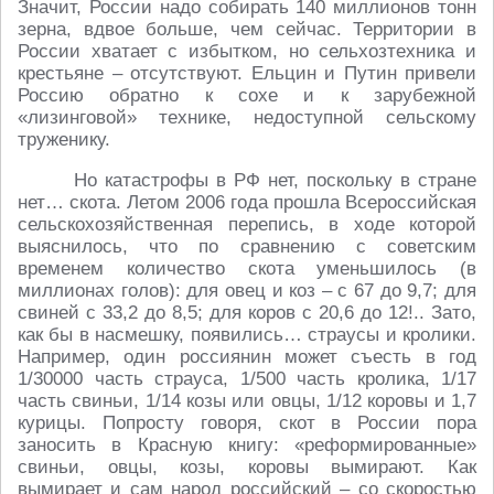
Значит, России надо собирать 140 миллионов тонн
зерна, вдвое больше, чем сейчас. Территории в
России хватает с избытком, но сельхозтехника и
крестьяне – отсутствуют. Ельцин и Путин привели
Россию обратно к сохе и к зарубежной
«лизинговой» технике, недоступной сельскому
труженику.
Но катастрофы в РФ нет, поскольку в стране
нет… скота. Летом 2006 года прошла Всероссийская
сельскохозяйственная перепись, в ходе которой
выяснилось, что по сравнению с советским
временем количество скота уменьшилось (в
миллионах голов): для овец и коз – с 67 до 9,7; для
свиней с 33,2 до 8,5; для коров с 20,6 до 12!.. Зато,
как бы в насмешку, появились… страусы и кролики.
Например, один россиянин может съесть в год
1/30000 часть страуса, 1/500 часть кролика, 1/17
часть свиньи, 1/14 козы или овцы, 1/12 коровы и 1,7
курицы. Попросту говоря, скот в России пора
заносить в Красную книгу: «реформированные»
свиньи, овцы, козы, коровы вымирают. Как
вымирает и сам народ российский – со скоростью