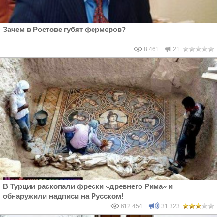
Зачем в Ростове губят фермеров?
8 461
21
В Турции раскопали фрески «древнего Рима» и
обнаружили надписи на Русском!
612 454
31 323