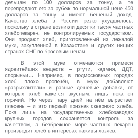
дельцам по 100 долларов за тонну, а те
перепродают его за рубеж по нормальной цене 450
долларов за тонну и имеют бешеный доход.
Качество хлеба в России резко ухудшилось,
поскольку в стране возникли десятки тысяч частных
хлебопекарен, не контролируемых государством.
Они продают хлеб, приготовленный из лежалой
муки, закупленной в Казахстане и других нищих
странах СНГ по бросовым ценам.
В этой муке отмечаются примеси
ядовитейших веществ – ртути, кадмия, ДДТ,
спорыньи… Например, в подмосковных городах
хлеб плохо пропечён, в муку добавляют
«разрыхлители» и разные дешёвые добавки, от
которых хлеб кажется вкусным, лишь пока он
горячий. Но через пару дней на нём вырастает
плесень – и это первый признак скверного хлеба.
Пока лишь на государственных хлебозаводах
крупных городов сохраняется контроль за
качеством, а безбрежное море частных пекарен
производит хлеб в интересах наживы хозяев.