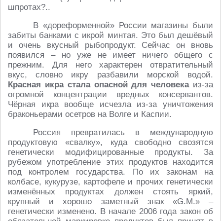
шпротах?..
В «дореформенной» России магазины были
забиты банками с икрой минтая. Это был дешёвый
и очень вкусный рыбопродукт. Сейчас он вновь
появился – но уже не имеет ничего общего с
прежним. Для него характерен отвратительный
вкус, словно икру разбавили морской водой.
Красная икра стала опасной для человека
из-за
огромной концентрации вредных консервантов.
Чёрная икра вообще исчезла из-за уничтожения
браконьерами осетров на Волге и Каспии.
Россия превратилась в международную
продуктовую «свалку», куда свободно свозятся
генетически модифицированные продукты. За
рубежом употребление этих продуктов находится
под контролем государства. По их законам на
колбасе, кукурузе, картофеле и прочих генетически
изменённых продуктах должен стоять яркий,
крупный и хорошо заметный знак «G.M.» –
генетически изменено. В начале 2006 года закон об