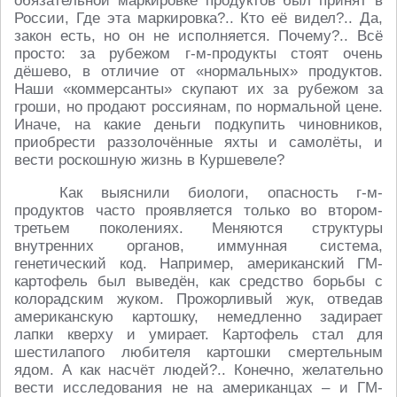
обязательной маркировке продуктов был принят в
России, Где эта маркировка?.. Кто её видел?.. Да,
закон есть, но он не исполняется. Почему?.. Всё
просто: за рубежом г-м-продукты стоят очень
дёшево, в отличие от «нормальных» продуктов.
Наши «коммерсанты» скупают их за рубежом за
гроши, но продают россиянам, по нормальной цене.
Иначе, на какие деньги подкупить чиновников,
приобрести раззолочённые яхты и самолёты, и
вести роскошную жизнь в Куршевеле?
Как выяснили биологи, опасность г-м-
продуктов часто проявляется только во втором-
третьем поколениях. Меняются структуры
внутренних органов, иммунная система,
генетический код. Например, американский ГМ-
картофель был выведён, как средство борьбы с
колорадским жуком. Прожорливый жук, отведав
американскую картошку, немедленно задирает
лапки кверху и умирает. Картофель стал для
шестилапого любителя картошки смертельным
ядом. А как насчёт людей?.. Конечно, желательно
вести исследования не на американцах – и ГМ-