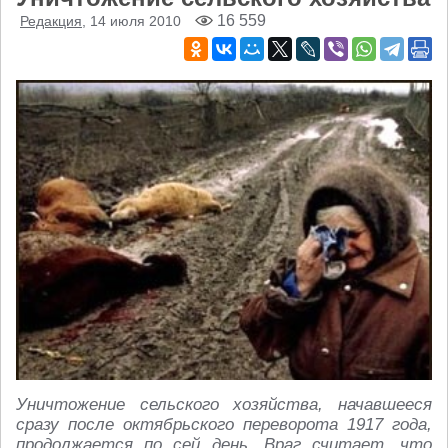
16 559
Редакция
, 14 июля 2010
Уничтожение сельского хозяйства, начавшееся
сразу после октябрьского переворота 1917 года,
продолжается по сей день. Враг считает, что