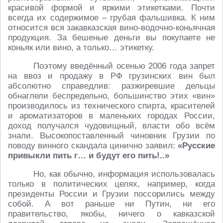
красивой формой и яркими этикетками. Почти
всегда их содержимое – грубая фальшивка. К ним
относится вся закавказская вино-водочно-коньячная
продукция. За бешеные деньги вы покупаете не
коньяк или вино, а только… этикетку.
Поэтому введённый осенью 2006 года запрет
на ввоз и продажу в РФ грузинских вин был
абсолютно справедлив: разжиревшие дельцы
обнаглели беспредельно, большинство этих «вин»
производилось из технического спирта, красителей
и ароматизаторов в маленьких городах России,
доход получался чудовищный, власти обо всём
знали. Высокопоставленный чиновник Грузии по
поводу винного скандала цинично заявил:
«Русские
привыкли пить г… и будут его пить!..»
Но, как обычно, информация использовалась
только в политических целях, например, когда
президенты России и Грузии поссорились между
собой. А вот раньше ни Путин, ни его
правительство, якобы, ничего о кавказской