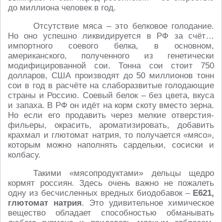
до миллиона человек в год.
Отсутствие мяса – это белковое голодание.
Но оно успешно ликвидируется в РФ за счёт…
импортного соевого белка, в основном,
американского, полученного из генетически
модифицированной сои. Тонна сои стоит 750
долларов, США производят до 50 миллионов тонн
сои в год в расчёте на слаборазвитые голодающие
страны и Россию. Соевый белок – без цвета, вкуса
и запаха. В РФ он идёт на корм скоту вместо зерна.
Но если его продавить через мелкие отверстия-
фильеры, окрасить, ароматизировать, добавить
крахмал и глютомат натрия, то получается «мясо»,
которым можно наполнять сардельки, сосиски и
колбасу.
Такими «мясопродуктами» дельцы щедро
кормят россиян. Здесь очень важно не пожалеть
одну из бесчисленных вредных биодобавок –
Е621,
глютомат натрия
. Это удивительное химическое
вещество обладает способностью обманывать