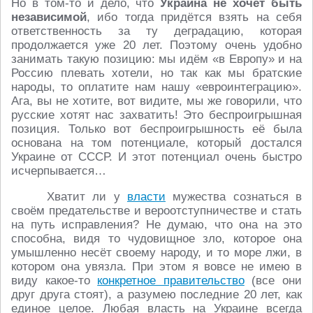
Но в том-то и дело, что
Украина не хочет быть
независимой
, ибо тогда придётся взять на себя
ответственность за ту деградацию, которая
продолжается уже 20 лет. Поэтому очень удобно
занимать такую позицию: мы идём «в Европу» и на
Россию плевать хотели, но так как мы братские
народы, то оплатите нам нашу «евроинтеграцию».
Ага, вы не хотите, вот видите, мы же говорили, что
русские хотят нас захватить! Это беспроигрышная
позиция. Только вот беспроигрышность её была
основана на том потенциале, который достался
Украине от СССР. И этот потенциал очень быстро
исчерпывается…
Хватит ли у
власти
мужества сознаться в
своём предательстве и вероотступничестве и стать
на путь исправления? Не думаю, что она на это
способна, видя то чудовищное зло, которое она
умышленно несёт своему народу, и то море лжи, в
котором она увязла. При этом я вовсе не имею в
виду какое-то
конкретное правительство
(все они
друг друга стоят), а разумею последние 20 лет, как
единое целое. Любая власть на Украине всегда