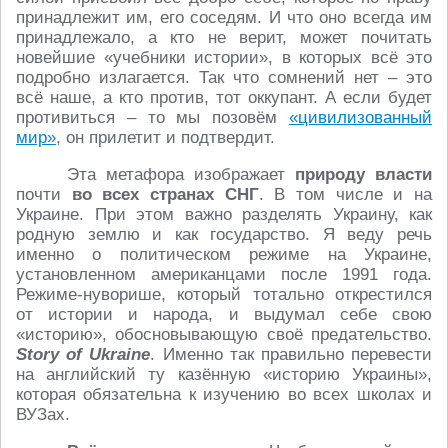
принадлежит им, его соседям. И что оно всегда им
принадлежало, а кто не верит, может почитать
новейшие «учебники истории», в которых всё это
подробно излагается. Так что сомнений нет – это
всё наше, а кто против, тот оккупант. А если будет
противиться – то мы позовём
«цивилизованный
мир»
, он прилетит и подтвердит.
Эта метафора изображает
природу власти
почти
во всех странах СНГ
. В том числе и на
Украине. При этом важно разделять Украину, как
родную землю и как государство. Я веду речь
именно о политическом режиме на Украине,
установленном американцами после 1991 года.
Режиме-нуворише, который тотально открестился
от истории и народа, и выдумал себе свою
«историю», обосновывающую своё предательство.
Story of Ukraine
. Именно так правильно перевести
на английский ту казённую «историю Украины»,
которая обязательна к изучению во всех школах и
ВУЗах.