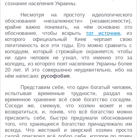
сознание населения Украины.
Несмотря на простоту идеологического
обоснования «незалежности» (независимости),
крайне важно понимать, на чём основано это
обоснование, чтобы вскрыть
тот источник
, из
которого официальный Киев черпает свою
легитимность все эти годы. Его можно сравнить с
колодцем, который строжайше охраняется, чтобы
ни один человек не узнал, что именно это за
колодец, из которого поят население Украины более
20 лет. И это совершенно неудивительно, ибо на
нём написано:
русофобия
.
Представим себе, что один богатый человек,
испытывая временные трудности, раздал на
временное хранение всё своё богатство соседям.
Соседи же, смекнув, что хозяин может и не
возвратиться, и, поняв, что всё богатство можно
присвоить себе, быстро придумали обоснование
того, что хранящееся богатство принадлежало им
всегда. Что жестокий и зверский хозяин просто
силой присвоил всё добро себе, которое по праву