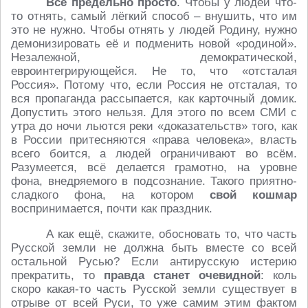
Всё предельно просто
. Чтобы у людей что-
то отнять, самый лёгкий способ – внушить, что им
это не нужно. Чтобы отнять у людей Родину, нужно
демонизировать её и подменить новой «родиной».
Незалежной, демократической,
евроинтегрирующейся. Не то, что «отсталая
Россия». Потому что, если Россия не отсталая, то
вся пропаганда рассыпается, как карточный домик.
Допустить этого нельзя. Для этого по всем СМИ с
утра до ночи льются реки «доказательств» того, как
в России притесняются «права человека», власть
всего боится, а людей ограничивают во всём.
Разумеется, всё делается грамотно, на уровне
фона, внедряемого в подсознание. Такого приятно-
сладкого фона, на котором
свой кошмар
воспринимается, почти как праздник.
А как ещё, скажите, обосновать то, что часть
Русской земли не должна быть вместе со всей
остальной Русью? Если антирусскую истерию
прекратить, то
правда станет очевидной
: коль
скоро какая-то часть Русской земли существует в
отрыве от всей Руси, то уже самим этим фактом