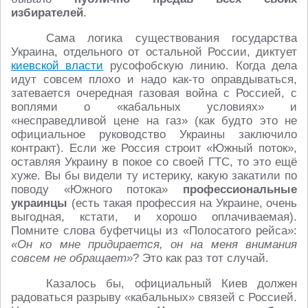
избирателей
.
Сама логика существования государства
Украина, отдельного от остальной России, диктует
киевской власти
русофобскую линию. Когда дела
идут совсем плохо и надо как-то оправдываться,
затевается очередная газовая война с Россией, с
воплями о «кабальных условиях» и
«несправедливой цене на газ» (как будто это не
официальное руководство Украины заключило
контракт). Если же Россия строит «Южный поток»,
оставляя Украину в покое со своей ГТС, то это ещё
хуже. Вы бы видели ту истерику, какую закатили по
поводу «Южного потока»
профессиональные
украинцы
(есть такая профессия на Украине, очень
выгодная, кстати, и хорошо оплачиваемая).
Помните слова буфетчицы из «Полосатого рейса»:
«Он ко мне придирается, он на меня внимания
совсем не обращает»
? Это как раз тот случай.
Казалось бы, официальный Киев должен
радоваться разрыву «кабальных» связей с Россией.