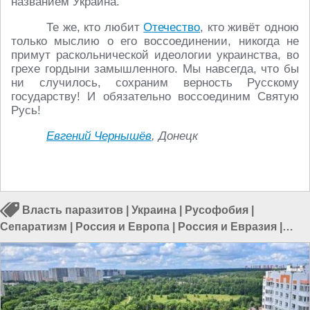
названием Украина.
Те же, кто любит
Отечество
, кто живёт одною
только мыслию о его воссоединении, никогда не
примут раскольнической идеологии украинства, во
грехе гордыни замышленного. Мы навсегда, что бы
ни случилось, сохраним верность Русскому
государству! И обязательно воссоединим Святую
Русь!
Евгений Чернышёв
, Донецк
Власть паразитов
|
Украина
|
Русофобия
|
Сепаратизм
|
Россия и Европа
|
Россия и Евразия
|
Россия и Украина