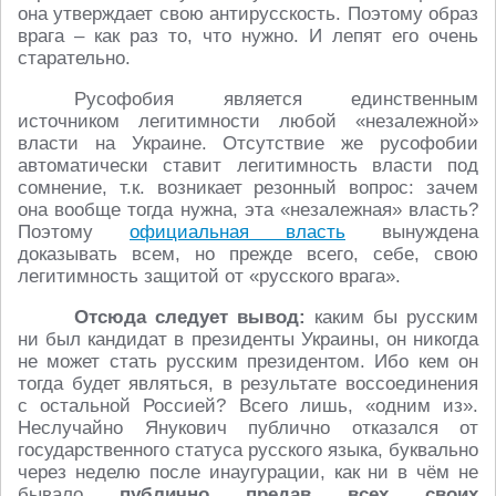
она утверждает свою антирусскость. Поэтому образ
врага – как раз то, что нужно. И лепят его очень
старательно.
Русофобия является единственным
источником легитимности любой «незалежной»
власти на Украине. Отсутствие же русофобии
автоматически ставит легитимность власти под
сомнение, т.к. возникает резонный вопрос: зачем
она вообще тогда нужна, эта «незалежная» власть?
Поэтому
официальная власть
вынуждена
доказывать всем, но прежде всего, себе, свою
легитимность защитой от «русского врага».
Отсюда следует вывод:
каким бы русским
ни был кандидат в президенты Украины, он никогда
не может стать русским президентом. Ибо кем он
тогда будет являться, в результате воссоединения
с остальной Россией? Всего лишь, «одним из».
Неслучайно Янукович публично отказался от
государственного статуса русского языка, буквально
через неделю после инаугурации, как ни в чём не
бывало
публично
предав всех своих