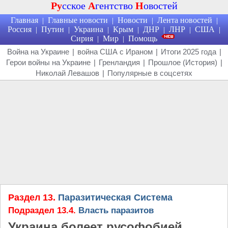
Ру
сское
А
гентство
Н
овостей
Главная
Главные новости
Новости
Лента новостей
|
|
|
|
Россия
Путин
Украина
Крым
ДНР
ЛНР
США
|
|
|
|
|
|
|
Сирия
Мир
Помощь
|
|
Война на Украине
|
война США с Ираном
|
Итоги 2025 года
|
Герои войны на Украине
|
Гренландия
|
Прошлое (История)
|
Николай Левашов
|
Популярные в соцсетях
Раздел 13.
Паразитическая Система
Подраздел 13.4.
Власть паразитов
Украина болеет русофобией