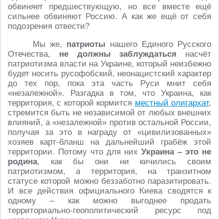
обвиняет предшествующую, но все вместе ещё
сильнее обвиняют Россию. А как же ещё от себя
подозрения отвести?
Мы же,
патриоты
нашего Единого Русского
Отечества,
не должны заблуждаться
насчёт
патриотизма власти на Украине, который неизбежно
будет носить русофобский, неонацистский характер
до тех пор, пока эта часть Руси мнит себя
«незалежной». Разгадка в том, что Украина, как
территория, с которой кормится
местный олигархат
,
стремится быть не независимой от любых внешних
влияний, а «незалежной» против остальной России,
получая за это в награду от «цивилизованных»
хозяев карт-бланш на дальнейший грабёж этой
территории. Потому что для них
Украина – это не
родина
, как бы они ни кичились своим
патриотизмом, а территория, на транзитном
статусе которой можно беззаботно паразитировать.
И все действия официального Киева сводятся к
одному – как можно выгоднее продать
территориально-геополитический ресурс под