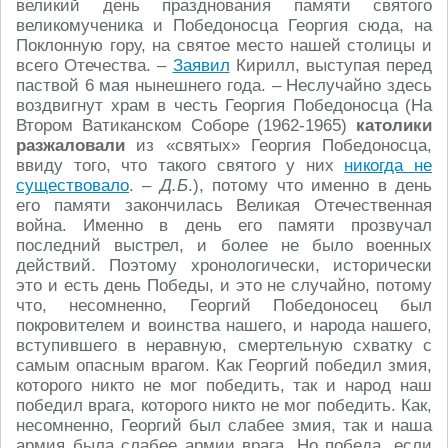
великий день празднования памяти святого
великомученика и Победоносца Георгия сюда, на
Поклонную гору, на святое место нашей столицы и
всего Отечества. –
Заявил
Кирилл, выступая перед
паствой 6 мая нынешнего года. – Неслучайно здесь
воздвигнут храм в честь Георгия Победоносца (На
Втором Ватиканском Соборе (1962-1965)
католики
разжаловали
из «святых» Георгия Победоносца,
ввиду того, что такого святого у них
никогда не
существовало
. –
Д.Б
.), потому что именно в день
его памяти закончилась Великая Отечественная
война. Именно в день его памяти прозвучал
последний выстрел, и более не было военных
действий. Поэтому хронологически, исторически
это и есть день Победы, и это не случайно, потому
что, несомненно, Георгий Победоносец был
покровителем и воинства нашего, и народа нашего,
вступившего в неравную, смертельную схватку с
самым опасным врагом. Как Георгий победил змия,
которого никто не мог победить, так и народ наш
победил врага, которого никто не мог победить. Как,
несомненно, Георгий был слабее змия, так и наша
армия была слабее армии врага. Но победа, если