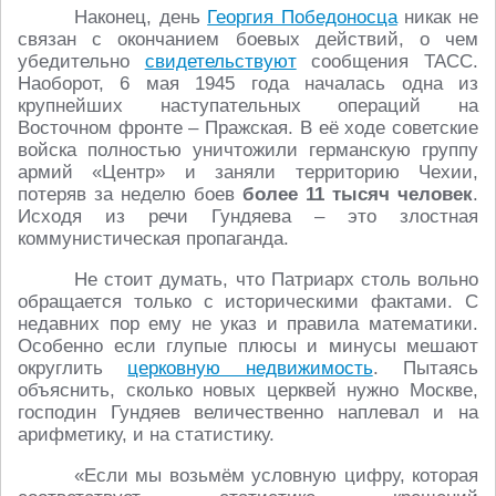
Наконец, день
Георгия Победоносца
никак не
связан с окончанием боевых действий, о чем
убедительно
свидетельствуют
сообщения ТАСС.
Наоборот, 6 мая 1945 года началась одна из
крупнейших наступательных операций на
Восточном фронте – Пражская. В её ходе советские
войска полностью уничтожили германскую группу
армий «Центр» и заняли территорию Чехии,
потеряв за неделю боев
более 11 тысяч человек
.
Исходя из речи Гундяева – это злостная
коммунистическая пропаганда.
Не стоит думать, что Патриарх столь вольно
обращается только с историческими фактами. С
недавних пор ему не указ и правила математики.
Особенно если глупые плюсы и минусы мешают
округлить
церковную недвижимость
. Пытаясь
объяснить, сколько новых церквей нужно Москве,
господин Гундяев величественно наплевал и на
арифметику, и на статистику.
«Если мы возьмём условную цифру, которая