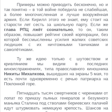
Примеры можно приводить бесконечно, но и
так понятно – в той войне победила не слабейшая,
а более многочисленная и лучше вооружённая
армия. Если Кирилл этого не знает, ему стоит на
старости лет сесть за школьную парту. Если же
глава РПЦ лжёт сознательно
, то он, таким
образом, повышает рейтинг своей корпорации, без
которой бессмысленны усилия жалких советских
людишек с их ничтожными танчиками и
самолётиками.
Ту же идею только с шутовством и
кривлянием мы видим в последних
киноиспражнениях, типа православного киношника
Никиты Михалкова
, вышедших на экраны 5 мая, то
есть почти одновременно с речью патриарха на
Поклонной горе.
Пятнадцать тысяч смертников с черенками от
лопат по приказу пьяных генералов и безумного
маньяка Сталина под стволами бериевских палачей
идут штурмовать немецкую крепость. Шансов на