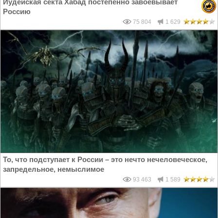
Иудейская секта Хабад постепенно завоёвывает
Россию
75 804
1 629
То, что подступает к России – это нечто нечеловеческое,
запредельное, немыслимое
93 463
1 589