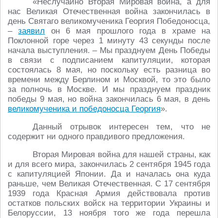
«Неслучайно Вторая Мировая война, а для
нас Великая Отечественная война закончилась в
день Святаго великомученика Георгия Победоносца,
–
заявил
он 6 мая прошлого года в храме на
Поклонной горе через 1 минуту 43 секунды после
начала выступления. – Мы празднуем День Победы
в связи с подписанием капитуляции, которая
состоялась 8 мая, но поскольку есть разница во
времени между Берлином и Москвой, то это было
за полночь в Москве. И мы празднуем праздник
победы 9 мая, но война закончилась 6 мая, в день
великомученика и победоносца Георгия
».
Данный отрывок интересен тем, что не
содержит ни одного правдивого предложения.
Вторая Мировая война для нашей страны, как
и для всего мира, закончилась 2 сентября 1945 года
с капитуляцией Японии. Да и началась она куда
раньше, чем Великая Отечественная. С 17 сентября
1939 года Красная Армия действовала против
остатков польских войск на территории Украины и
Белоруссии, 13 ноября того же года перешла