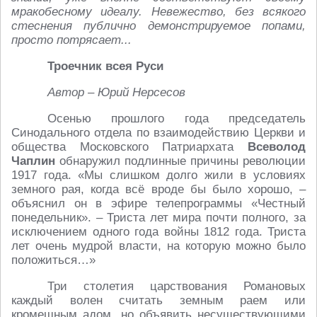
мракобесному идеалу. Невежество, без всякого
стеснения публично демонстрируемое попами,
просто потрясает...
Троечник всея Руси
Автор – Юрий Нерсесов
Осенью прошлого года председатель
Синодального отдела по взаимодействию Церкви и
общества Московского Патриархата
Всеволод
Чаплин
обнаружил подлинные причины революции
1917 года. «Мы слишком долго жили в условиях
земного рая, когда всё вроде бы было хорошо, –
объяснил он в эфире телепрограммы «Честный
понедельник». – Триста лет мира почти полного, за
исключением одного года войны 1812 года. Триста
лет очень мудрой власти, на которую можно было
положиться…»
Три столетия царствования Романовых
каждый волен считать земным раем или
кромешным адом, но объявить несуществующими