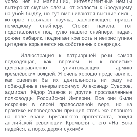
успех нет ни малейших, интеллигентные немцы
вытирают скупые слёзы, от жалости к бредущему
на убой быдлу, но тут вмешиваются высшие силы,
которые посылают паучка, заслоняющего прицел
немецкому снайперу. Сгоняя нахала, тот
подставляется под пулю нашего снайпера, падая,
роняет хабарик, поджигает крепость и неприступная
цитадель взрывается на собственных снарядах.
Иллюстрация к патриаршей речи самая
подходящая, как впрочем, и к политике
целенаправленно уничтожающих армию
кремлёвских вождей. Я очень хорошо представляю,
как оценили бы их деятельность ни разу не
побеждённые генералиссимус Александр Суворов,
адмирал Фёдор Ушаков и другие прославленные
полководцы Российской Империи. Все они были
искренни в своей православной вере, но на
практике исповедовали принцип столь же славного
на поле брани британского протестанта, вождя
английской революции Кромвеля с его «На Бога
надейся, а порох держи сухим!»