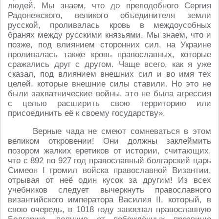
людей. Мы знаем, что до преподобного Сергия
Радонежского, великого объединителя земли
русской, проливалась кровь в междоусобных
бранях между русскими князьями. Мы знаем, что и
позже, под влиянием сторонних сил, на Украине
проливалась также кровь православных, которые
сражались друг с другом. Чаще всего, как я уже
сказал, под влиянием внешних сил и во имя тех
целей, которые внешние силы ставили. Но это не
были захватнические войны, это не была агрессия
с целью расширить свою территорию или
присоединить её к своему государству».
Верные чада не смеют сомневаться в этом
великом откровении! Они должны заклеймить
позором жалких еретиков от истории, считающих,
что с 892 по 927 год православный болгарский царь
Симеон I громил войска православной Византии,
отрывая от неё один кусок за другим! Из всех
учебников следует вычеркнуть православного
византийского императора Василия II, который, в
свою очередь, в 1018 году завоевал православную