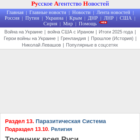
Ру
сское
А
гентство
Н
овостей
Главная
Главные новости
Новости
Лента новостей
|
|
|
|
Россия
Путин
Украина
Крым
ДНР
ЛНР
США
|
|
|
|
|
|
|
Сирия
Мир
Помощь
|
|
Война на Украине
|
война США с Ираном
|
Итоги 2025 года
|
Герои войны на Украине
|
Гренландия
|
Прошлое (История)
|
Николай Левашов
|
Популярные в соцсетях
Раздел 13.
Паразитическая Система
Подраздел 13.10.
Религия
Троечник всея Руси