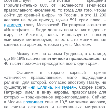
соответствует статистике крещений
(приблизительно 80% от численности этнически
православного населения), то тогда для того, чтобы
дойти до средней цифры по России, а это 11 200
человек на один приход, нужен 591 храм плюс, –
цитирует
главу Московской Патриархии агентство
«Интерфакс». – Люди должны понять: никто здесь с
жиру не бесится, здесь используется подход
«минимум миниморум», то есть это минимальное
количество храмов, которые нужны Москве».
Между тем, по словам Гундяева, в столице,
где 89,18% населения
этнически православные
, на
40 тысяч прихожан приходится всего один храм.
Оставим в стороне корявый термин
«этнически православные», мало подходящий
религии, для которой, согласно апостолу Павлу, не
существует
«ни Еллина, ни Иудея»
. Скорее всего,
Патриарх имел в виду народы, православие для
которых – традиционное вероисповедание. Сейчас
в Москве
проживает
свыше 10,5 миллиона человек,
не считая легальных и нелегальных мигрантов.