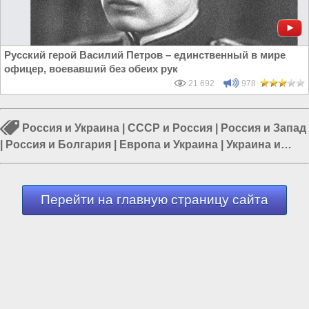
Русский герой Василий Петров – единственный в мире
офицер, воевавший без обеих рук
21 692
978
Россия и Украина
|
СССР и Россия
|
Россия и Запад
|
Россия и Болгария
|
Европа и Украина
|
Украина и
Германия
|
Религиозный обман
Перейти на главную страницу сайта