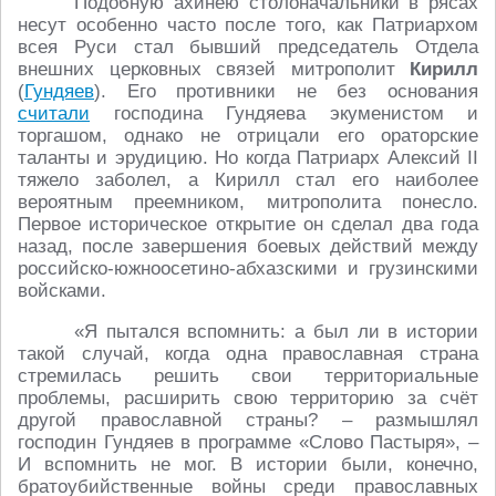
Подобную ахинею столоначальники в рясах
несут особенно часто после того, как Патриархом
всея Руси стал бывший председатель Отдела
внешних церковных связей митрополит
Кирилл
(
Гундяев
). Его противники не без основания
считали
господина Гундяева экуменистом и
торгашом, однако не отрицали его ораторские
таланты и эрудицию. Но когда Патриарх Алексий II
тяжело заболел, а Кирилл стал его наиболее
вероятным преемником, митрополита понесло.
Первое историческое открытие он сделал два года
назад, после завершения боевых действий между
российско-южноосетино-абхазскими и грузинскими
войсками.
«Я пытался вспомнить: а был ли в истории
такой случай, когда одна православная страна
стремилась решить свои территориальные
проблемы, расширить свою территорию за счёт
другой православной страны? – размышлял
господин Гундяев в программе «Слово Пастыря», –
И вспомнить не мог. В истории были, конечно,
братоубийственные войны среди православных