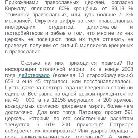
Прихожанами православных церквей, согласно
Кириллу, являются 80% крещёных от 89,18 %
этнически православных, или чуть больше 71,3%
москвичей. Округлив цифру за счёт православных
иногородних студентов, дипломатов и
гастарбайтеров и забыв о том, что многие из них
церковь не посещают, пока их туда отпевать не
привезут, получим от силы 8 миллионов крещёных
в православие.
Сколько на них приходится храмов? По
информации столичной мэрии, их в конце 2008
года
действовало
(включая 13 старообрядческих)
658 и ещё 45 строилось или восстанавливалось.
Пусть даже за полтора года не введено в строй ни
единого. Всё равно по одной церкви приходится не
на 40 000, а на 12158 верующих, и 200 храмов,
возводимых согласно программе мэрии, более чем
достаточно. Для кого тогда Патриарх просит 591
церковь, которым по его собственным расчётам
требуется 6 619 200 прихожан? Патриарх
собирается их клонировать? Или ударно обращать
всех кавказско-азиатских мигрантов? А может,