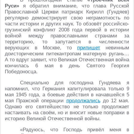
Руси»
я обратил внимание, что глава Русской
Православной Церкви патриарх Кирилл (Гундяев)
регулярно демонстрирует свою неграмотность по
части истории и других наук. То обзовёт российско-
грузинский конфликт 2008 года первой в истории
войной между православными странами за
территорию, то запутается в численности
верующих в Москве, то
припишет
невинным
доисторическим питекантропам матерную ругань…
А то вдруг заявит, что Великая Отечественная война
кончилась 6 мая в день Святого Георгия
Победоносца.
Специально для господина Гундяева я
напомнил, что Германия капитулировала только 9
мая 1945 года, а боевые действия в начавшейся 5
мая Пражской операции
продолжались
до 12 мая.
Однако его святейшество не только продолжает
настаивать на своём, но и вносит новые поправки в
историю Великой Отечественной войны.
«Радуюсь, что Господь привёл меня в