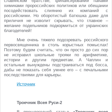
славянском братстве, финансировании панами
химиками пророссийских политиков или обещании
посодействовать слиянию их компаний с
российскими. Но оборотистый батюшка даже для
приличия не изволит скрывать, что главное –
желание подельников подкормиться от украинских
благодетелей!
Мне очень тяжело подозревать российского
первосвященника в столь корыстных помыслах!
Поэтому будем считать, что он просто до сих пор
не исправил школьные трояки по арифметике,
истории и другим предметам. А Чаплин и
остальные вынуждены подстраиваться под босса,
дабы не показать себя умнее его – с печальными
последствиями для карьеры.
Источник
Троeчник Всея Руси-2
В прошлогодней статье
«Троечник всея