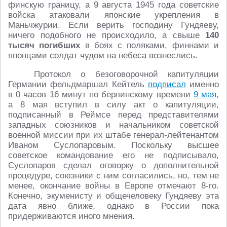
финскую границу, а 9 августа 1945 года советские
войска атаковали японские укрепления в
Маньчжурии. Если верить господину Гундяеву,
ничего подобного не происходило, а свыше
140
тысяч погибших
в боях с поляками, финнами и
японцами солдат чудом на небеса вознеслись.
Протокол о безоговорочной капитуляции
Германии фельдмаршал Кейтель
подписал
именно
в 0 часов 16 минут по берлинскому времени
9 мая
,
а 8 мая вступил в силу акт о капитуляции,
подписанный в Реймсе перед представителями
западных союзников и начальником советской
военной миссии при их штабе генерал-лейтенантом
Иваном Суслопаровым. Поскольку высшее
советское командование его не подписывало,
Суслопаров сделал оговорку о дополнительной
процедуре, союзники с ним согласились, но, тем не
менее, окончание войны в Европе отмечают 8-го.
Конечно, экуменисту и общечеловеку Гундяеву эта
дата явно ближе, однако в России пока
придерживаются иного мнения.