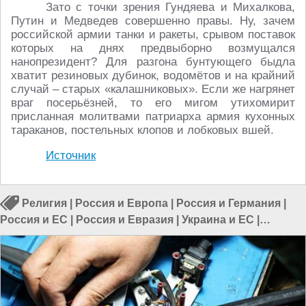
Зато с точки зрения Гундяева и Михалкова,
Путин и Медведев совершенно правы. Ну, зачем
российской армии танки и ракеты, срывом поставок
которых на днях предвыборно возмущался
нанопрезидент? Для разгона бунтующего быдла
хватит резиновых дубинок, водомётов и на крайний
случай – старых «калашниковых». Если же нагрянет
враг посерьёзней, то его мигом утихомирит
присланная молитвами патриарха армия кухонных
тараканов, постельных клопов и лобковых вшей.
Источник
Религия
|
Россия и Европа
|
Россия и Германия
|
Россия и ЕС
|
Россия и Евразия
|
Украина и ЕС
|
Болгария и Украина