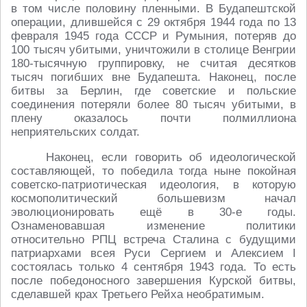
в том числе половину пленными. В Будапештской
операции, длившейся с 29 октября 1944 года по 13
февраля 1945 года СССР и Румыния, потеряв до
100 тысяч убитыми, уничтожили в столице Венгрии
180-тысячную группировку, не считая десятков
тысяч погибших вне Будапешта. Наконец, после
битвы за Берлин, где советские и польские
соединения потеряли более 80 тысяч убитыми, в
плену оказалось почти полмиллиона
неприятельских солдат.
Наконец, если говорить об идеологической
составляющей, то победила тогда ныне покойная
советско-патриотическая идеология, в которую
космополитический большевизм начал
эволюционировать ещё в 30-е годы.
Ознаменовавшая изменение политики
относительно РПЦ встреча Сталина с будущими
патриархами всея Руси Сергием и Алексием I
состоялась только 4 сентября 1943 года. То есть
после победоносного завершения Курской битвы,
сделавшей крах Третьего Рейха необратимым.