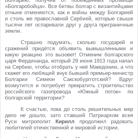
Болгарию, получив от побеждённых прозвище
«Болгаробойца». Все битвы болгар с византийцами
отныне отменяются, как и войны между Болгарией
и столь же православной Сербией, которые свыше
тысячи лет оспаривали друг у друга приграничные
земли.
Страшно подумать, сколько государей и
сражений придётся объявить вымышленными и
какую реакцию это вызовет! Отменим болгарского
царя Фердинанда, который 29 июня 1913 года напал
на Сербию, чтобы отобрать у неё Македонию, а что
скажет его любящий внук бывший премьер-министр
Болгарии Симеон Сакскобургготский? Вдруг
возмутится и потребует прекратить строительство
российского газопровода «Южный поток» по
болгарской территории?
К счастью, пока до столь решительных мер
дело не дошло, зато ставший Патриархом всея
Руси митрополит
Кирилл
продолжил радовать
любителей отечественной и мировой истории.