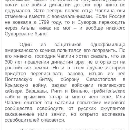
почти все войны династии до сих пор никто не
додумался. Зато теперь волею отца Чаплина они
отменены вместе с военачальниками. Если Россия
не воевала в 1799 году, то и Суворов переходить
через Альпы никак не мог – и вообще никакого
Суворова не было!
Один из защитников однофамильца
американского комика попытался его поправить. По
его мнению, господин Чаплин хотел сказать, что за
300 лет правления династии враг не вторгался на
российские земли. Но и в этом случае историю
придётся переписывать заново, изъяв из неё
Полтавскую битву, оборону Севастополя в
Крымскую войну, захват войсками германского
кайзера Варшавы, Риги и Вильно, грабительские
набеги крымских татар и много чего ещё. Или
Чаплин считает эти баталии попытками мирового
сообщества освободить от русских оккупантов
захваченные ими земли, но открыто воспевать
освободителей опасается.