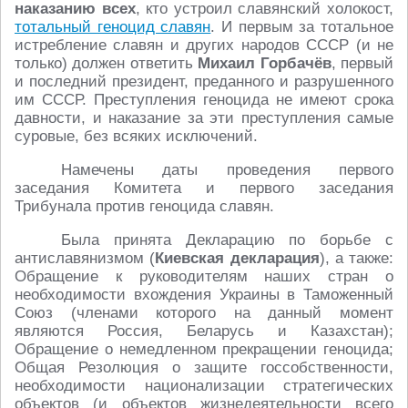
наказанию всех
, кто устроил славянский холокост,
тотальный геноцид славян
. И первым за тотальное
истребление славян и других народов СССР (и не
только) должен ответить
Михаил Горбачёв
, первый
и последний президент, преданного и разрушенного
им СССР. Преступления геноцида не имеют срока
давности, и наказание за эти преступления самые
суровые, без всяких исключений.
Намечены даты проведения первого
заседания Комитета и первого заседания
Трибунала против геноцида славян.
Была принята Декларацию по борьбе с
антиславянизмом (
Киевская декларация
), а также:
Обращение к руководителям наших стран о
необходимости вхождения Украины в Таможенный
Союз (членами которого на данный момент
являются Россия, Беларусь и Казахстан);
Обращение о немедленном прекращении геноцида;
Общая Резолюция о защите госсобственности,
необходимости национализации стратегических
объектов (и объектов жизнедеятельности всего