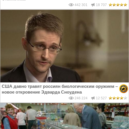
442 301
18 707
США давно травят россиян биологическим оружием –
новое откровение Эдварда Сноудена
246 224
12 527