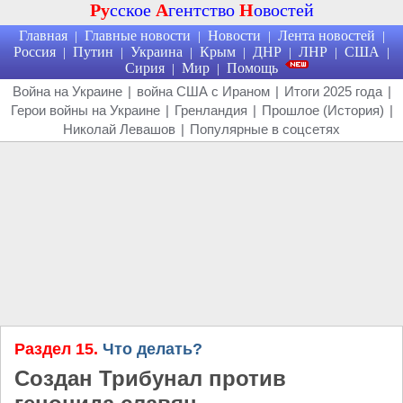
Ру
сское
А
гентство
Н
овостей
Главная
Главные новости
Новости
Лента новостей
|
|
|
|
Россия
Путин
Украина
Крым
ДНР
ЛНР
США
|
|
|
|
|
|
|
Сирия
Мир
Помощь
|
|
Война на Украине
|
война США с Ираном
|
Итоги 2025 года
|
Герои войны на Украине
|
Гренландия
|
Прошлое (История)
|
Николай Левашов
|
Популярные в соцсетях
Раздел 15.
Что делать?
Создан Трибунал против