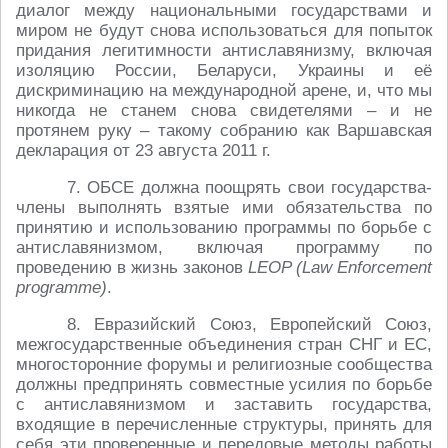
диалог между национальными государствами и
миром не будут снова использоваться для попыток
придания легитимности антиславянизму, включая
изоляцию России, Беларуси, Украины и её
дискриминацию на международной арене, и, что мы
никогда не станем снова свидетелями – и не
протянем руку – такому собранию как Варшавская
декларация от 23 августа 2011 г.
7. ОБСЕ должна поощрять свои государства-
члены выполнять взятые ими обязательства по
принятию и использованию программы по борьбе с
антиславянизмом, включая программу по
проведению в жизнь законов
LEOP (Law Enforcement
programme)
.
8. Евразийский Союз, Европейский Союз,
межгосударственные объединения стран СНГ и ЕС,
многосторонние форумы и религиозные сообщества
должны предпринять совместные усилия по борьбе
с антиславянизмом и заставить государства,
входящие в перечисленные структуры, принять для
себя эти проверенные и передовые методы работы