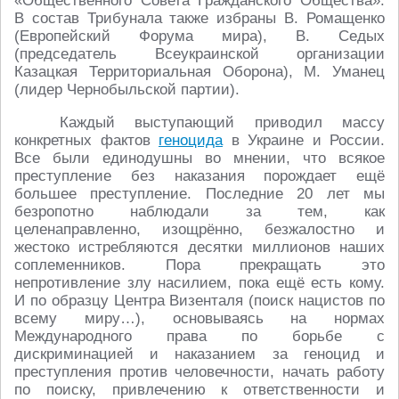
«Общественного Совета Гражданского Общества».
В состав Трибунала также избраны В. Ромащенко
(Европейский Форума мира), В. Седых
(председатель Всеукраинской организации
Казацкая Территориальная Оборона), М. Уманец
(лидер Чернобыльской партии).
Каждый выступающий приводил массу
конкретных фактов
геноцида
в Украине и России.
Все были единодушны во мнении, что всякое
преступление без наказания порождает ещё
большее преступление. Последние 20 лет мы
безропотно наблюдали за тем, как
целенаправленно, изощрённо, безжалостно и
жестоко истребляются десятки миллионов наших
соплеменников. Пора прекращать это
непротивление злу насилием, пока ещё есть кому.
И по образцу Центра Визенталя (поиск нацистов по
всему миру…), основываясь на нормах
Международного права по борьбе с
дискриминацией и наказанием за геноцид и
преступления против человечности, начать работу
по поиску, привлечению к ответственности и