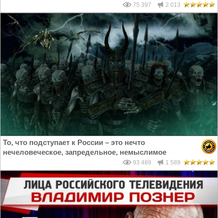
75 397
2 013
То, что подступает к России – это нечто
нечеловеческое, запредельное, немыслимое
93 489
1 589