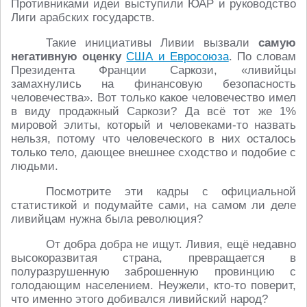
Противниками идеи выступили ЮАР и руководство
Лиги арабских государств.
Такие инициативы Ливии вызвали
самую
негативную оценку
США и Евросоюза
. По словам
Президента Франции Саркози, «ливийцы
замахнулись на финансовую безопасность
человечества». Вот только какое человечество имел
в виду продажный Саркози? Да всё тот же 1%
мировой элиты, который и человеками-то назвать
нельзя, потому что человеческого в них осталось
только тело, дающее внешнее сходство и подобие с
людьми.
Посмотрите эти кадры с официальной
статистикой и подумайте сами, на самом ли деле
ливийцам нужна была революция?
От добра добра не ищут. Ливия, ещё недавно
высокоразвитая страна, превращается в
полуразрушенную заброшенную провинцию с
голодающим населением. Неужели, кто-то поверит,
что именно этого добивался ливийский народ?