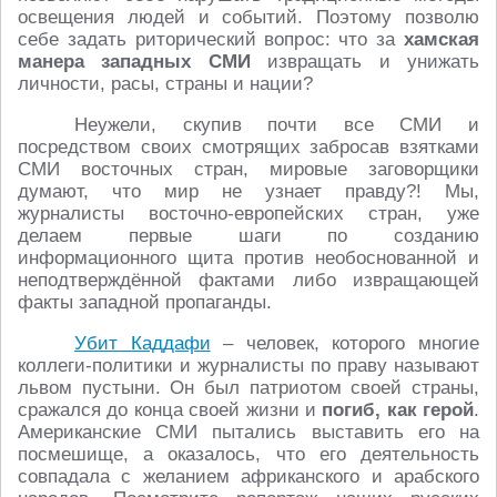
освещения людей и событий. Поэтому позволю
себе задать риторический вопрос: что за
хамская
манера западных СМИ
извращать и унижать
личности, расы, страны и нации?
Неужели, скупив почти все СМИ и
посредством своих смотрящих забросав взятками
СМИ восточных стран, мировые заговорщики
думают, что мир не узнает правду?! Мы,
журналисты восточно-европейских стран, уже
делаем первые шаги по созданию
информационного щита против необоснованной и
неподтверждённой фактами либо извращающей
факты западной пропаганды.
Убит Каддафи
– человек, которого многие
коллеги-политики и журналисты по праву называют
львом пустыни. Он был патриотом своей страны,
сражался до конца своей жизни и
погиб, как герой
.
Американские СМИ пытались выставить его на
посмешище, а оказалось, что его деятельность
совпадала с желанием африканского и арабского