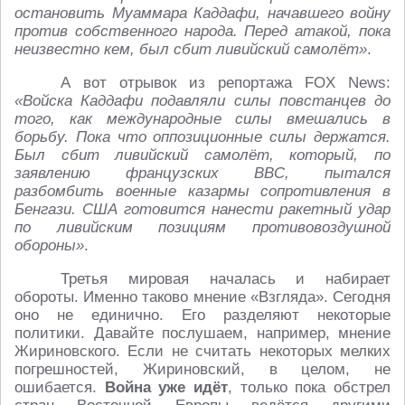
остановить Муаммара Каддафи, начавшего войну
против собственного народа. Перед атакой, пока
неизвестно кем, был сбит ливийский самолёт»
.
А вот отрывок из репортажа FOX News:
«Войска Каддафи подавляли силы повстанцев до
того, как международные силы вмешались в
борьбу. Пока что оппозиционные силы держатся.
Был сбит ливийский самолёт, который, по
заявлению французских ВВС, пытался
разбомбить военные казармы сопротивления в
Бенгази. США готовится нанести ракетный удар
по ливийским позициям противовоздушной
обороны»
.
Третья мировая началась и набирает
обороты. Именно таково мнение «Взгляда». Сегодня
оно не единично. Его разделяют некоторые
политики. Давайте послушаем, например, мнение
Жириновского. Если не считать некоторых мелких
погрешностей, Жириновский, в целом, не
ошибается.
Война уже идёт
, только пока обстрел