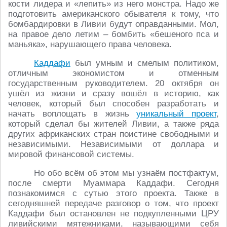
кости лидера и «лепить» из него монстра. Надо же
подготовить американского обывателя к тому, что
бомбардировки в Ливии будут оправданными. Мол,
на правое дело летим – бомбить «бешеного пса и
маньяка», нарушающего права человека.
Каддафи
был умным и смелым политиком,
отличным экономистом и отменным
государственным руководителем. 20 октября он
ушёл из жизни и сразу вошёл в историю, как
человек, который был способен разработать и
начать воплощать в жизнь
уникальный проект
,
который сделал бы жителей Ливии, а также ряда
других африканских стран поистине свободными и
независимыми. Независимыми от доллара и
мировой финансовой системы.
Но обо всём об этом мы узнаём постфактум,
после смерти Муаммара Каддафи. Сегодня
познакомимся с сутью этого проекта. Также в
сегодняшней передаче разговор о том, что проект
Каддафи был остановлен не подкупленными ЦРУ
ливийскими мятежниками, называющими себя