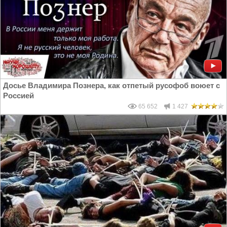
Досье Владимира Познера, как отпетый русофоб воюет с
Россией
65 652
1 427