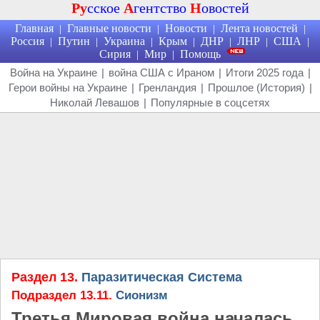
Ру
сское
А
гентство
Н
овостей
Главная
Главные новости
Новости
Лента новостей
|
|
|
|
Россия
Путин
Украина
Крым
ДНР
ЛНР
США
|
|
|
|
|
|
|
Сирия
Мир
Помощь
|
|
Война на Украине
|
война США с Ираном
|
Итоги 2025 года
|
Герои войны на Украине
|
Гренландия
|
Прошлое (История)
|
Николай Левашов
|
Популярные в соцсетях
Раздел 13.
Паразитическая Система
Подраздел 13.11.
Сионизм
Третья Мировая война началась