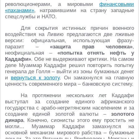
революционерами, а мировыми
финансовыми
«паханами»
, натравившими на страну западные
спецслужбы и НАТО.
Для сокрытия истинных причин военного
воздействия на Ливию предлагаются две лживые
версии: официальная, использующая фразу-
паразит –
«защита прав человека»
,
неофициальная –
«попытка отнять нефть у
Каддафи»
. Обе не выдерживают критики. На самом
деле Муаммар Каддафи решил повторить попытку
генерала де Голля – выйти из зоны бумажных денег
и
вернуться к золоту
. Он замахнулся на главную
ценность современного мира – банковскую систему.
На протяжении нескольких лет Каддафи
выступал за создание единого африканского
государства с арабо-негритянским населением и за
создание единой золотой валюты –
золотого
динара
. Конечно, сионисты этого ему простить не
могли... Муаммар Каддафи замахнулся на
основной механизм мирового рабства – бумажные
деньги. За это Ротшильды, Рокфеллеры, Морганы и