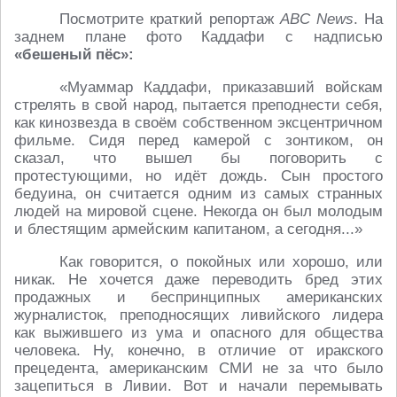
Посмотрите краткий репортаж
ABC News
. На
заднем плане фото Каддафи с надписью
«бешеный пёс»:
«Муаммар Каддафи, приказавший войскам
стрелять в свой народ, пытается преподнести себя,
как кинозвезда в своём собственном эксцентричном
фильме. Сидя перед камерой с зонтиком, он
сказал, что вышел бы поговорить с
протестующими, но идёт дождь. Сын простого
бедуина, он считается одним из самых странных
людей на мировой сцене. Некогда он был молодым
и блестящим армейским капитаном, а сегодня...»
Как говорится, о покойных или хорошо, или
никак. Не хочется даже переводить бред этих
продажных и беспринципных американских
журналисток, преподносящих ливийского лидера
как выжившего из ума и опасного для общества
человека. Ну, конечно, в отличие от иракского
прецедента, американским СМИ не за что было
зацепиться в Ливии. Вот и начали перемывать