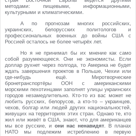
стран Восточной Европы ведётся другими
методами: пищевыми, информационными,
культурными и климатическими.
А по прогнозам многих российских,
украинских, белорусских политологов и
профессиональных военных до войны США с
Россией осталось не более четырёх лет.
Но я не принимал бы их мнение как само
собой разумеющееся. Они не экономисты. Если
доллар рухнет через полгода, то Америка не будет
ждать завершения проектов в Польше, Чехии или
где-нибудь ещё. Миротворческие
бронетранспортёры ООН с американскими
морскими пехотинцами заполнят улицы украинских
городов незамедлительно. Кто-то из вас может не
любить русских, белорусов, а кто-то – украинцев,
чехов, болгар или людей других национальностей,
живущих на территориях этих стран. Однако те, кто
жил или живёт в США, знают, что для американцев
мы все русские, и
они нас ненавидят
. В планах
НАТО мы подлежим истреблению в первую