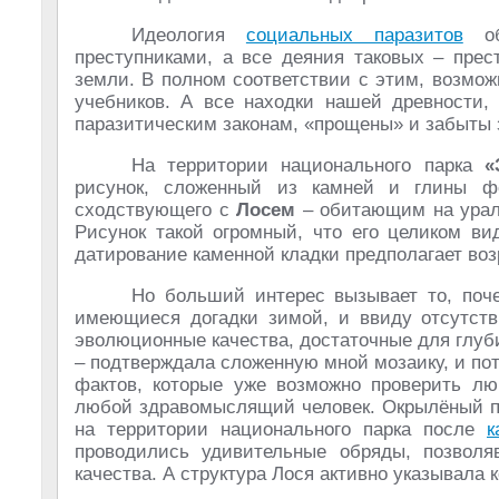
Идеология
социальных паразитов
объ
преступниками, а все деяния таковых – прес
земли. В полном соответствии с этим, возмо
учебников. А все находки нашей древности
паразитическим законам, «прощены» и забыты 
На территории национального парка
«
рисунок, сложенный из камней и глины ф
сходствующего с
Лосем
– обитающим на урал
Рисунок такой огромный, что его целиком ви
датирование каменной кладки предполагает во
Но больший интерес вызывает то, поч
имеющиеся догадки зимой, и ввиду отсутст
эволюционные качества, достаточные для глуб
– подтверждала сложенную мной мозаику, и по
фактов, которые уже возможно проверить л
любой здравомыслящий человек. Окрылёный по
на территории национального парка после
к
проводились удивительные обряды, позвол
качества. А структура Лося активно указывала к