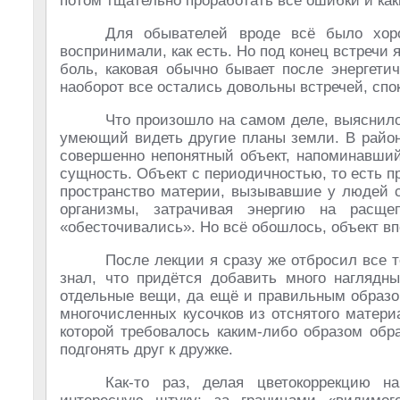
потом тщательно проработать все ошибки и как
Для обывателей вроде всё было хоро
воспринимали, как есть. Но под конец встречи 
боль, каковая обычно бывает после энергетич
наоборот все остались довольны встречей, сп
Что произошло на самом деле, выяснило
умеющий видеть другие планы земли. В район
совершенно непонятный объект, напоминавший
сущность. Объект с периодичностью, то есть п
пространство материи, вызывавшие у людей с
организмы, затрачивая энергию на расще
«обесточивались». Но всё обошлось, объект в
После лекции я сразу же отбросил все т
знал, что придётся добавить много наглядн
отдельные вещи, да ещё и правильным образом
многочисленных кусочков из отснятого матери
которой требовалось каким-либо образом обр
подгонять друг к дружке.
Как-то раз, делая цветокоррекцию н