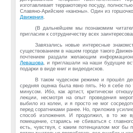
изготавливает терракотовую посуду, полностью
Славяно-Арийские «каноны». Один из горшочко
Движения
.
(В дальнейшем мы познакомим читате
пригласим к сотрудничеству всех заинтересова
Завязались новые интересные знакомс
существованием в нашем городе такого Движен
почтением раздали желающим информацион
Левашова
, и приглашали на наши будущие вс
подарки в виде книг и видеодисков.
В таком чудесном режиме и прошёл ден
средняя оценка была явно пять. Но я себе п
минусом. Ибо, как артист, критически отнош
лекции, несмотря на опыт проведения мероп
выбило из колеи, и я просто не мог сосредот
перед соратниками ранее. Но, приложив усили
способ изложения. И продолжил, в то же в
помещение, стараясь не сбиваться с главног
есть, чувствуя, с каким потенциалом мог бы п