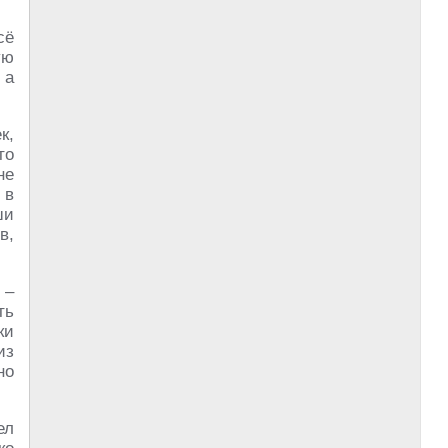
сё
ую
 а
к,
то
не
 в
ши
в,
 –
ть
ки
из
но
ел