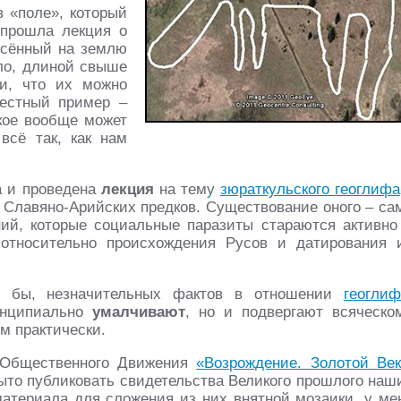
в «поле», который
 прошла лекция о
есённый на землю
ило, длиной свыше
ки, что их можно
вестный пример –
акое вообще может
всё так, как нам
а и проведена
лекция
на тему
зюраткульского геоглифа
 Славяно-Арийских предков. Существование оного – са
ий, которые социальные паразиты стараются активно
 относительно происхождения Русов и датирования 
сь бы, незначительных фактов в отношении
геоглиф
инципиально
умалчивают
, но и подвергают всяческо
м практически.
о Общественного Движения
«Возрождение. Золотой Век
рыто публиковать свидетельства Великого прошлого наш
материала для сложения из них внятной мозаики, у ме