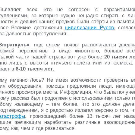
являет всех, кто не согласен с паразитизмо
туплениями, за которые нужно нещадно стирать с ли
жности и деяния наших предков были стёрты из памяти
, все Великие достижения
цивилизации Русов
, соглас
за давностью преступления...
Зюраткуль»
, под слоем почвы располагается древн
ормой перспективы в виде животного, больше все
ьской части нашей страны вот уже более
20 тысяч ле
дно лишь с высоты птичьего полёта или из космоса.
зраст в
8-10 тысяч лет
.
ему именно Лось? Не имея возможности проверить в
вия оборудования, помощь предложили люди, имеющ
инного просмотра места. Информация, что была получе
тому рассказ был продолжен с использованием только т
юбому желающему – тем более, что это должен дела
дтверждением, я с радостью излагал версию о том, ч
атастрофы
, произошедшей более 13 тысяч лет наза
явшие желающим наработать различные эволюционн
ому, как, чем и где развиваться.