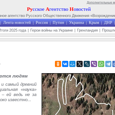
Дополнительные 
Ру
сское
А
гентство
Н
овостей
ое агентство Русского Общественного Движения «Возрождение
Лента новостей
Россия
Путин
Украина
Крым
ДНР
|
|
|
|
|
|
|
Итоги 2025 года
|
Герои войны на Украине
|
Гренландия
|
Прошло
9
аются людям
 и самый древний
иальная «наука»
 – ей ведь не за
ко известно...