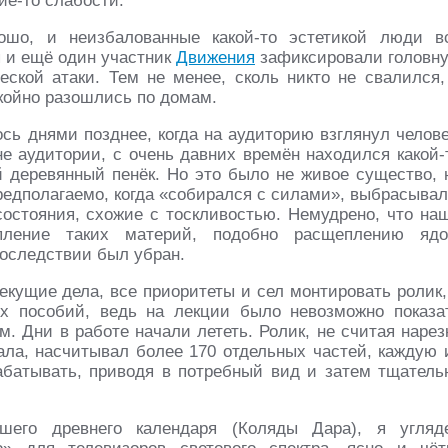
ие-то слабости.
шо, и неизбалованные какой-то эстетикой люди в
я и ещё один участник
Движения
зафиксировали головн
еской атаки. Тем не менее, сколь никто не свалился,
окойно разошлись по домам.
сь днями позднее, когда на аудиторию взглянул челове
е аудитории, с очень давних времён находился какой-
 деревянный пенёк. Но это было не живое существо, 
редполагаемо, когда «собирался с силами», выбрасывал
остояния, схожие с тоскливостью. Немудрено, что на
пление таких материй, подобно расщеплению ядо
последствии был убран.
екущие дела, все приоритеты и сел монтировать ролик,
ых пособий, ведь на лекции было невозможно показа
. Дни в работе начали лететь. Ролик, не считая нарез
ала, насчитывал более 170 отдельных частей, каждую 
абатывать, приводя в потребный вид и затем тщатель
ашего древнего календаря (Коляды Дара), я угляд