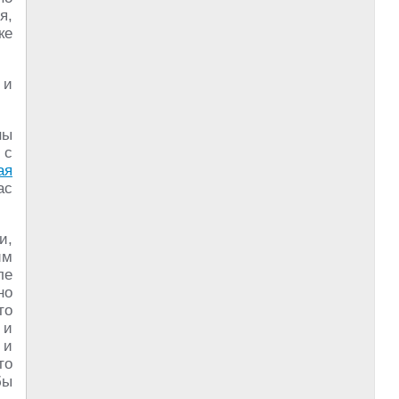
я,
ке
 и
ны
 с
ая
ас
и,
им
ле
но
то
 и
 и
то
бы