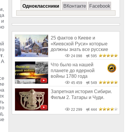
Одноклассники
ВКонтакте
Facebook
м,
ца
 и
но
25 фактов о Киеве и
ий
«Киевской Руси» которые
должны знать все русские
го
т
.
24 098
595
 А
Что было на нашей
планете до ядерной
войны 1780 года
се
45 459
549
ие
на
Запретная история Сибири.
ех
Фильм 2. Татары и Чуди.
ть
то
22 299
444
д,
ые