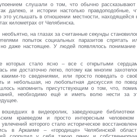
упоением слушали о том, что обычно рассказывают
ак далеко, и истории настолько правдоподобные, ч
ло это услышать в отношении местности, находящейся 
хстах километрах от Челябинска.
и необъятно, на глазах за считанные секунды становило
етелями попыток социальных паразитов спрятать и
 но даже настоящее. У людей появлялось понимание
е которых стало ясно – все с открытыми сердца
ь им достаточно легко, потому как многим захотело
какими-то сведениями, или просто поведать о сво
оть и небольшая, но любопытная дискуссия по пово
ишлось напомнить присутствующим о том, что, поми
знаний, необходимо ещё и иметь волю нести за э
будущее.
 вошедших в видеоролик, заведующие библиотеки
ьским краеведом и просто интересным человеком
влечений которого стало историческое восстановлен
лись в Аркаиме – «городище» Челябинской област
ий соорудил у себя такую печку и собственноруч