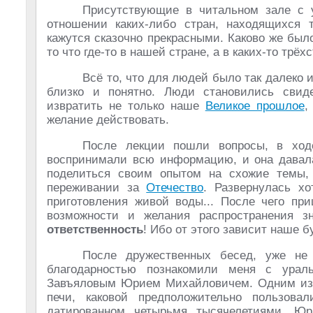
Присутствующие в читальном зале с 
отношении каких-либо стран, находящихся т
кажутся сказочно прекрасными. Каково же бы
то что где-то в нашей стране, а в каких-то трё
Всё то, что для людей было так далеко 
близко и понятно. Люди становились свид
извратить не только наше
Великое прошлое
,
желание действовать.
После лекции пошли вопросы, в ход
воспринимали всю информацию, и она давалас
поделиться своим опытом на схожие темы, 
переживании за
Отечество
. Развернулась х
приготовления живой воды... После чего пр
возможности и желания распространения 
ответственность
! Ибо от этого зависит наше 
После дружественных бесед, уже не
благодарностью познакомили меня с урал
Завъяловым Юрием Михайловичем. Одним из у
печи, каковой предположительно пользова
датированном четырьмя тысячелетиями. Юр