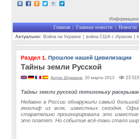
Информационн
Главная
Главные новости
Новости
|
|
Актуально:
Война на Украине
|
война США с Ираном
|
Раздел 1.
Прошлое нашей Цивилизации
Тайны земли Русской
23 51
Антон Шумаков
, 20 марта 2013
Тайны земли русской потихоньку раскрыв
Недавно в России обнаружили самый большой
геоглиф из всех, известных сегодня. Офиц
старательно проигнорировала это известие
это платят. Но событие всё-таки стало широ