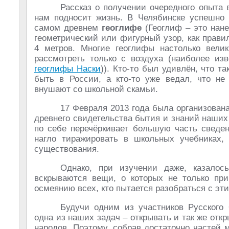
Рассказ о получении очередного опыта 
нам подносит жизнь. В Челябинске успешно
самом древнем
геоглифе
(Геоглиф – это нан
геометрический или фигурный узор, как прав
4 метров. Многие геоглифы настолько вели
рассмотреть только с воздуха (наиболее из
геоглифы Наски
)). Кто-то был удивлён, что т
быть в России, а кто-то уже ведал, что не 
внушают со школьной скамьи.
17 Февраля 2013 года была организован
древнего свидетельства бытия и знаний наших
по себе перечёркивает большую часть сведен
нагло тиражировать в школьных учебниках,
существования.
Однако, при изучении даже, казало
вскрываются вещи, о которых не только пр
осмеянию всех, кто пытается разобраться с эти
Будучи одним из участников Русског
одна из наших задач – открывать и так же отк
народов. Поэтому, собрав достаточно частей 