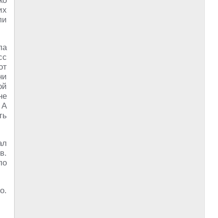
ко
их
ли
ла
сс
от
ни
ой
не
 А
ть
ал
в.
ло
о.