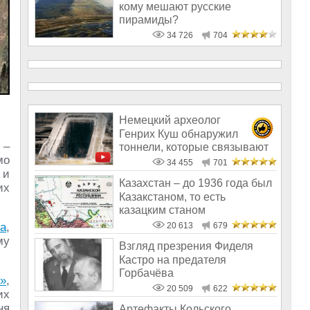
кому мешают русские
пирамиды?
34 726
704
Немецкий археолог
Генрих Куш обнаружил
–
тоннели, которые связывают
мо
Шотландию и Турци
34 455
701
 и
Казахстан – до 1936 года был
их
Казакстаном, то есть
казацким станом
а
,
20 613
679
му
Взгляд презрения Фиделя
Кастро на предателя
Горбачёва
»
,
20 509
622
их
ня
Артефакты Кольского