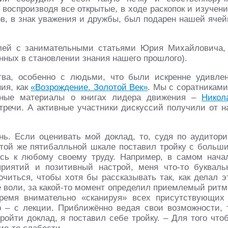
 воспроизводя все открытые, в ходе раскопок и изучени
в, в знак уважения и дружбы, был подарен нашей ячей
лей с занимательными статьями Юрия Михайловича,
нных в становлении знания нашего прошлого).
тва, особенно с людьми, что были искренне удивле
ия, как
«Возрождение. Золотой Век»
. Мы с соратниками
ные материалы о книгах лидера движения –
Никол
тречи. А активные участники дискуссий получили от н
ь. Если оценивать мой доклад, то, судя по аудитори
о той же пятибалльной шкале поставил тройку с больш
усь к любому своему труду. Например, в самом нача
риятий и позитивный настрой, меня что-то букваль
очиться, чтобы хотя бы рассказывать так, как делал э
е воли, за какой-то момент определил приемлемый ритм
ремя внимательно «сканируя» всех присутствующих
о – с лекции. Приближённо ведая свои возможности, 
ройти доклад, я поставил себе тройку. – Для того что