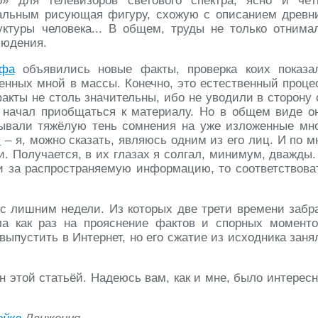
» для телевизоров светового спектра, ясно и чёт
тальным рисующая фигуру, схожую с описанием древн
ктуры человека... В общем, труды не только отнима
людения.
ифа
объявились новые факты, проверка коих показа
енных мной в массы. Конечно, это естественный проце
факты не столь значительны, ибо не уводили в сторону 
ко начал приобщаться к материалу. Но в общем виде о
сывали тяжёлую тень сомнения на уже изложенные мн
я
– я, можно сказать, являюсь одним из его лиц. И по м
. Получается, в их глазах я солгал, минимум, дважды.
ти за распространяемую информацию, то соответствова
с лишним недели. Из которых две трети времени забр
а как раз на прояснение фактов и спорных моменто
выпустить в Интернет, но его сжатие из исходника заня
 этой статьёй. Надеюсь вам, как и мне, было интересн