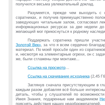
получился весьма увлекательный доклад.
Разумеется, прежде чем выходить с 
соратниках, и получив преимущественно поло
заведующих читальным залом, согласовал лек
информационных ресурсах за две недели до
желающий мог прикоснуться к родному наследи
Поддержать соратника пришли участ
Золотой Век»
, за что я всем сердечно благод
материал. По моей просьбе один из соратников
и, несмотря на элементарные огрехи, он с зад
же, были сглажены при монтаже...
Ссылка на просмотр
…
Ссылка на скачивание исходника
(2,45 Г
Заглянув сначала присутствующим в гла
каждым разом добавляя всё больше интересны
деталь, чтобы у слушателей по возможности
Имея Знания, подаренные нам академиком
Ни
пояснять действия наших недоброжелателей.