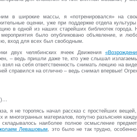
ним в широкие массы, я «потренировался» на сво
жительные оценки, уже при поддержке отдела культуры
цию в одной из наших старейших библиотек города. 
 мероприятия было опубликовано объявление, и люб
ю, вход для всех был свободным.
ники двух челябинских ячеек Движения
«Возрождени
арен, – ведь пришли даже те, кто уже слышал излагаем
 взял на себя ответственность снимать лекцию на виде
ачей справился на отлично – ведь снимал впервые! Огре
б)…
за, я не торопясь начал рассказ с простейших вещей,
х и многогранных материалов, попутно разъясняя кажд
 складывалось наиболее полное осмысление предмет
колаем Левашовым
, это было не так трудно, особенно