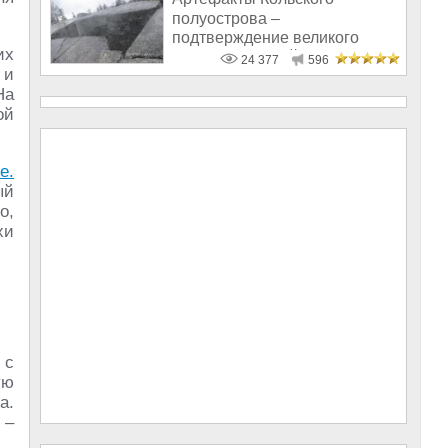
полуострова –
подтверждение великого
их
прошлого нашей
24 377
596
 и
цивилизации
На
ой
е.
ый
о,
хи
 с
ую
а.
 –