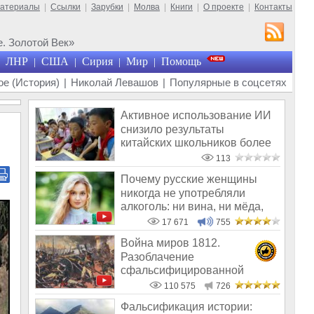
материалы
|
Ссылки
|
Зарубки
|
Молва
|
Книги
|
О проекте
|
Контакты
. Золотой Век»
ЛНР
США
Сирия
Мир
Помощь
|
|
|
|
е (История)
|
Николай Левашов
|
Популярные в соцсетях
Активное использование ИИ
снизило результаты
китайских школьников более
чем на 20%
113
Почему русские женщины
никогда не употребляли
алкоголь: ни вина, ни мёда,
ни пива
17 671
755
Война миров 1812.
Разоблачение
сфальсифицированной
истории России
110 575
726
Фальсификация истории: