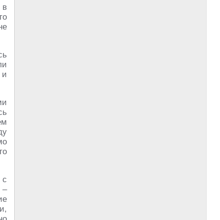
 в
то
не
сь
ли
 и
ми
сь
ём
ду
мо
то
 с
 –
ие
и,
но