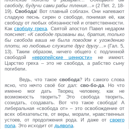
свободу, будучи сами рабы тления…»
(2 Пет. 2, 18-
19).
Свобода
! Вот главный соблазн. Они напевают
сладкую песнь сирен о свободе, понимая её, как
свободу от любых обязанностей и ответственности.
Как
свободу греха
. Святой апостол Павел недаром
поясняет:
«К свободе призваны вы, братия, только
бы свобода ваша не была поводом к угождению
плоти, но любовью служите друг другу…»
(Гал. 5,
13). Таким образом, ничего общего с подлинной
свободой
«европейские ценности»
не имеют.
Царство греха – это не свобода, а рабство сыну
погибели.
Ведь, что такое
свобода
? Из самого слова
ясно, что нечто своё бог дал:
сво-бо-да
. Но что
именно мог дать Творец человеку, как не
возможность творить? Это свобода творить,
созидать, создавать. Вот что такое свобода! А
либеральная «свобода от» – это освобождение от
всех обязательств, от веры, морали, нравственных
устоев, от продолжения рода. И даже от
своего
пола
. Это исходит от
дьявола
.