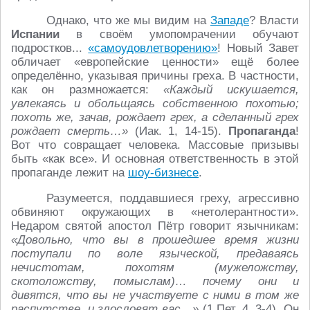
Однако, что же мы видим на
Западе
? Власти
Испании
в своём умопомрачении обучают
подростков...
«самоудовлетворению»
! Новый Завет
обличает «европейские ценности» ещё более
определённо, указывая причины греха. В частности,
как он размножается:
«Каждый искушается,
увлекаясь и обольщаясь собственною похотью;
похоть же, зачав, рождает грех, а сделанный грех
рождает смерть…»
(Иак. 1, 14-15).
Пропаганда
!
Вот что совращает человека. Массовые призывы
быть «как все». И основная ответственность в этой
пропаганде лежит на
шоу-бизнесе
.
Разумеется, поддавшиеся греху, агрессивно
обвиняют окружающих в «нетолерантности».
Недаром святой апостол Пётр говорит язычникам:
«Довольно, что вы в прошедшее время жизни
поступали по воле языческой, предаваясь
нечистотам, похотям (мужеложству,
скотоложству, помыслам)… почему они и
дивятся, что вы не участвуете с ними в том же
распутстве, и злословят вас…»
(1 Пет. 4, 3-4). Он