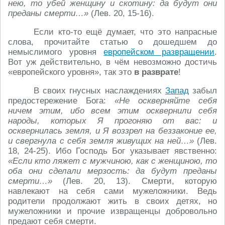
нею, то убей женщину и скотину: да будут они
преданы смерти…»
(Лев. 20, 15-16).
Если кто-то ещё думает, что это напрасные
слова, прочитайте статью о дошедшем до
немыслимого уровня
европейском развращении
.
Вот уж действительно, в чём невозможно достичь
«европейского уровня», так это
в разврате
!
В своих гнусных наслаждениях
Запад
забыл
предостережение Бога:
«Не оскверняйте себя
ничем этим, ибо всем этим осквернили себя
народы, которых Я прогоняю от вас: и
осквернилась земля, и Я воззрел на беззаконие ее,
и свергнула с себя земля живущих на ней…»
(Лев.
18, 24-25). Ибо Господь Бог указывает явственно:
«Если кто ляжет с мужчиною, как с женщиною, то
оба они сделали мерзость: да будут преданы
смерти…»
(Лев. 20, 13). Смерти, которую
навлекают на себя сами мужеложники. Ведь
родители продолжают жить в своих детях, но
мужеложники и прочие извращенцы добровольно
предают себя смерти.