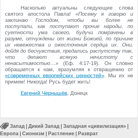
Насколько актуальны следующие слова
святого апостола Павла!
«Посему я говорю и
заклинаю Господом, чтобы вы более не
поступали, как поступают прочие народы, по
суетности ума своего, будучи помрачены в
разуме, отчуждены от жизни Божией, по причине
их невежества и ожесточения сердца их. Они,
дойдя до бесчувствия, предались распутству так,
что делают всякую нечистоту с
ненасытимостью…»
(Еф. 4:17-19). Он словно
обращается к нам, вразумляя к отвращению от
«современных европейских ценностей»
. Мы их не
примем! Никогда! Русь будет жить!
Евгений Чернышёв
, Донецк
Запад
|
Дикий Запад
|
Западная «цивилизация»
|
Европа
|
Сионизм
|
Растление
|
Разврат