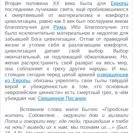
Вторая половина ХХ века была для
Европы
последними лучиками света, ещё пробивавшимися
к омертвевшей от материализма и комфорта
цивилизации, равно как II век был последним веком
благополучия для
Рима
. Ибо благополучие это
было исключительно материальное и недолгое для
забывшей Бога цивилизации. Отпав от праведной
жизни и утопив себя в разлагающем комфорте,
цивилизация делает свой выбор. Выбор
окончательный, не подлежащий обжалованию. Но,
желая распространить свой разврат на весь мир,
она соблазняет к греху другие народы. И мы,
стоящие сегодня перед целой армией
извращенцев
из Европы
, обязаны укреплять свои тылы твёрдой
верой и убеждённостью в том, что основные
«европейские ценности» есть смертный грех, в чём
убеждает нас
Священное Писание
.
Вспомним слова книги Бытия:
«Городские
жители, Содомляне… окружили дом и вызвали
Лота и говорили ему: где люди, пришедшие к тебе
на ночь? выведи их к нам; мы познаем их…»
(Быт.