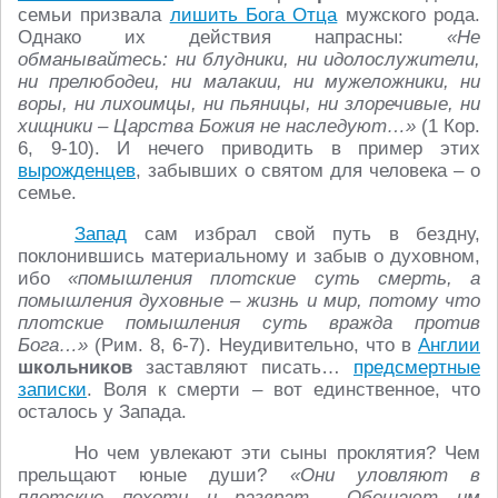
семьи призвала
лишить Бога Отца
мужского рода.
Однако их действия напрасны:
«Не
обманывайтесь: ни блудники, ни идолослужители,
ни прелюбодеи, ни малакии, ни мужеложники, ни
воры, ни лихоимцы, ни пьяницы, ни злоречивые, ни
хищники – Царства Божия не наследуют…»
(1 Кор.
6, 9-10). И нечего приводить в пример этих
вырожденцев
, забывших о святом для человека – о
семье.
Запад
сам избрал свой путь в бездну,
поклонившись материальному и забыв о духовном,
ибо
«помышления плотские суть смерть, а
помышления духовные – жизнь и мир, потому что
плотские помышления суть вражда против
Бога…»
(Рим. 8, 6-7). Неудивительно, что в
Англии
школьников
заставляют писать…
предсмертные
записки
. Воля к смерти – вот единственное, что
осталось у Запада.
Но чем увлекают эти сыны проклятия? Чем
прельщают юные души?
«Они уловляют в
плотские похоти и разврат… Обещают им