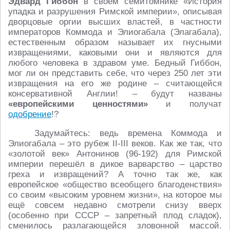
Эдвард Гиббон
в своём семитомнике «История
упадка и разрушения Римской империи», описывая
дворцовые оргии высших властей, в частности
императоров Коммода и Элиогабала (Элагабала),
естественным образом называет их гнусными
извращениями, каковыми они и являются для
любого человека в здравом уме. Бедный Гиббон,
мог ли он представить себе, что через 250 лет эти
извращения на его же родине – считающейся
консервативной Англии! – будут названы
«европейскими ценностями»
и получат
одобрение
!?
Задумайтесь: ведь времена Коммода и
Элиогабала – это рубеж II-III веков. Как же так, что
«золотой век» Антонинов (96-192) для Римской
империи перешёл в дикое варварство – царство
греха и извращений? А точно так же, как
европейское «общество всеобщего благоденствия»
со своим «высоким уровнем жизни», на которое мы
ещё совсем недавно смотрели снизу вверх
(особенно при СССР – запретный плод сладок),
сменилось разлагающейся зловонной массой.