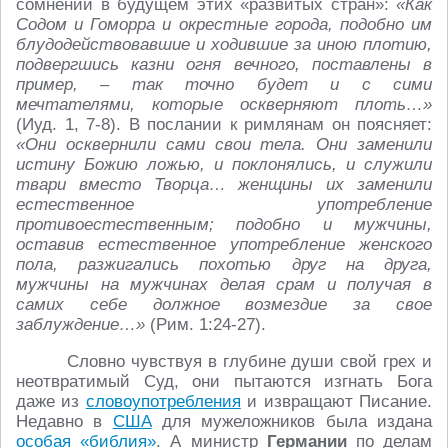
сомнений в будущем этих «развитых стран»:
«Как
Содом и Гоморра и окрестные города, подобно им
блудодействовавшие и ходившие за иною плотию,
подвергшись казни огня вечного, поставлены в
пример, – так точно будет и с сими
мечтателями, которые оскверняют плоть…»
(Иуд. 1, 7-8). В послании к римлянам он поясняет:
«Они осквернили сами свои тела. Они заменили
истину Божию ложью, и поклонялись, и служили
твари вместо Творца… женщины их заменили
естественное употребление
противоестественным; подобно и мужчины,
оставив естественное употребление женского
пола, разжигались похотью друг на друга,
мужчины на мужчинах делая срам и получая в
самих себе должное возмездие за свое
заблуждение…»
(Рим. 1:24-27).
Словно чувствуя в глубине души свой грех и
неотвратимый Суд, они пытаются изгнать Бога
даже из
словоупотребления
и извращают Писание.
Недавно в
США
для мужеложников была издана
особая «библия»
. А министр
Германии
по делам