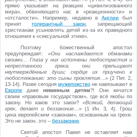
прямо указывает на реакцию «цивилизованного
мира», обвиняющего нас в «реакционности» и
«отсталости». Например, недавно в
Англии
был
принят
толерантный закон
, запрещающий
христианам усыновлять детей из-за их праведного
отношения к «сексуальной этике».
Поэтому божественный апостол
предупреждает:
«Они наслаждаются обманами
своими… Глаза у них исполнены любострастия и
непрестанного греха; они прельщают
неутверждённые души; сердце их приучено к
любостяжанию: это сыны проклятия…»
(2 Пет. 2,
13-14). Разве сегодня
мужеложство
не навязывают в
Европе
даже
невинным детям
?! Они кичатся
своим «правовым государством», где всё якобы по
закону. Но каков это закон?
«Всякий, делающий
грех, делает и беззаконие…»
(1 Ин. 3, 4). Грош
цена европейским «законам», основанным на грехе.
Это не закон, это –
беззаконие
.
Святой апостол Павел не оставляет нам