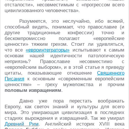
отсталости», несовместимым с «прогрессом всего
цивилизованного человечества».
Разумеется, это неслучайно, ибо всякий,
способный видеть, понимает, что православие (и
другие традиционные конфессии) точно и
бескомпромиссно полагают «европейские
ценности» тяжким грехом. Стоит ли удивляться,
что все
«евроинтеграторы»
испытывают к самым
основам нашей идентичности патологическую
неприязнь? Православие несовместимо с
«европейским выбором», и в этой статье я приведу
цитаты, показывающие отношение
Священного
Писания
к основным «современным европейским
ценностям» – греху мужеложства и прочим
половым извращениям
.
Давно уже пора перестать воображать
Европу, как светоч знаний и культуры для всего
мира. Это умирающая цивилизация в последних
стадиях вырождения и извращений. Так же умирал
Древний Рим
. Английский историк XVIII века