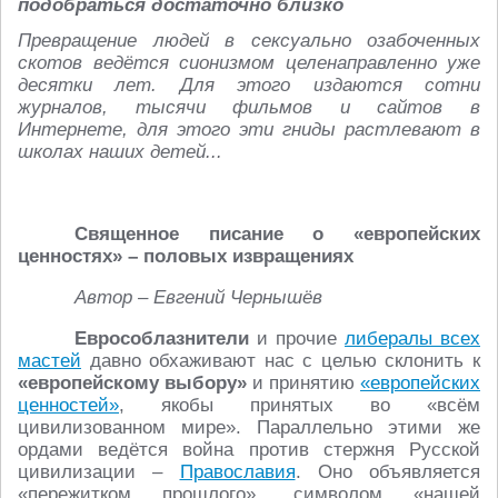
подобраться достаточно близко
Превращение людей в сексуально озабоченных
скотов ведётся сионизмом целенаправленно уже
десятки лет. Для этого издаются сотни
журналов, тысячи фильмов и сайтов в
Интернете, для этого эти гниды растлевают в
школах наших детей...
Священное писание о «европейских
ценностях» – половых извращениях
Автор – Евгений Чернышёв
Еврособлазнители
и прочие
либералы всех
мастей
давно обхаживают нас с целью склонить к
«европейскому выбору»
и принятию
«европейских
ценностей»
, якобы принятых во «всём
цивилизованном мире». Параллельно этими же
ордами ведётся война против стержня Русской
цивилизации –
Православия
. Оно объявляется
«пережитком прошлого», символом «нашей