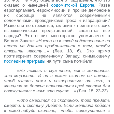
16, 4-5). Не могу отделаться от ощущения, что это
сказано о нынешней
содомитской Европе
. Разве
европарламент, еврокомиссии и прочие демонские
их сборища не являются современными
содомлянами, проводниками греха и извращений?
Разве они не стремятся, склонив к принятию своих
вырожденческих представлений, «познать» все
народы? Это о них многократно упоминается в
Ветхом Завете:
«Никто ни к какой родственнице по
плоти не должен приближаться с тем, чтобы
открыть наготу…»
(Лев. 18, 6). Это прямо
противоречит современному Западу, снимающему
последние преграды
на пути сына погибели.
«Не ложись с мужчиною, как с женщиною:
это мерзость. И ни с каким скотом не ложись,
чтоб излить семя и оскверниться от него; и
женщина не должна становиться пред скотом для
совокупления с ним: это гнусно…»
(Лев. 18, 22-23).
«Кто смесится со скотиною, того предать
смерти, и скотину убейте. Если женщина пойдёт
к какой-нибудь скотине, чтобы совокупиться с