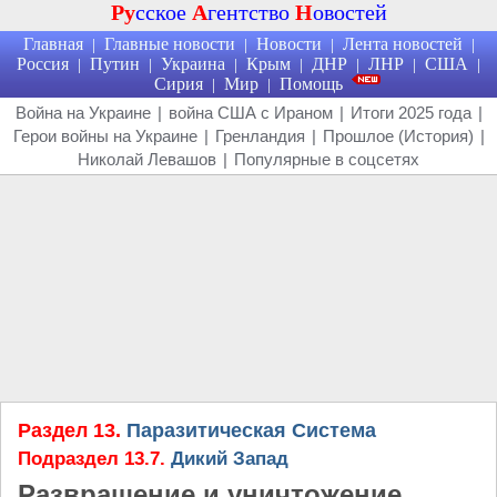
Ру
сское
А
гентство
Н
овостей
Главная
Главные новости
Новости
Лента новостей
|
|
|
|
Россия
Путин
Украина
Крым
ДНР
ЛНР
США
|
|
|
|
|
|
|
Сирия
Мир
Помощь
|
|
Война на Украине
|
война США с Ираном
|
Итоги 2025 года
|
Герои войны на Украине
|
Гренландия
|
Прошлое (История)
|
Николай Левашов
|
Популярные в соцсетях
Раздел 13.
Паразитическая Система
Подраздел 13.7.
Дикий Запад
Развращение и уничтожение