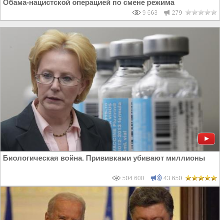
Обама-нацистской операцией по смене режима
9 663
279
Биологическая война. Прививками убивают миллионы
504 600
43 650