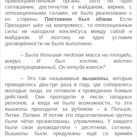
правоохранительные органы. Зато ни одно
соглашение, достигнутое с майданом, вернее, с
оппозиционными силами, не было реализовано с
их стороны.
Постоянно был обман
. Если
Президент шёл на компромисс, то оппозиционные
силы не находили консенсуса между собой и
майданом. И поэтому ни одно условие
договорённости не было выполнено.
– Была большая людская масса на площади,
вокруг. И был костяк, жёстко
структурированный. Он откуда взялся?
– Это так называемые
вышколы
, которые
проводились два-три раза в году, где собирались
молодые люди, их готовили к проведению боевых
действий. Они проходили в лесах западных
регионов, а когда не было возможности, то эти
вышколы проходили за рубежом – в Польше,
Литве, Латвии. И потом эти подготовленные группы
были чётко организованы, управляемы. У каждого
были свои руководители – десятники, сотники.
Вышколы были придуманы ещё со времён