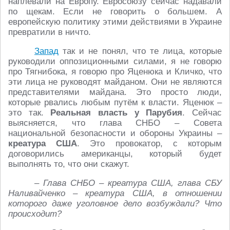
наплевали на Европу. Евросоюзу сейчас надавали
по щекам. Если не говорить о большем. А
европейскую политику этими действиями в Украине
превратили в ничто.
Запад
так и не понял, что те лица, которые
руководили оппозиционными силами, я не говорю
про Тягнибока, я говорю про Яценюка и Кличко, что
эти лица не руководят майданом. Они не являются
представителями майдана. Это просто люди,
которые рвались любым путём к власти. Яценюк –
это так.
Реальная власть у Парубия
. Сейчас
выясняется, что глава СНБО – Совета
национальной безопасности и обороны Украины –
креатура США
. Это провокатор, с которым
договорились американцы, который будет
выполнять то, что они скажут.
– Глава СНБО – креатура США, глава СБУ
Наливайченко – креатура США, в отношении
которого даже уголовное дело возбуждали? Что
происходит?