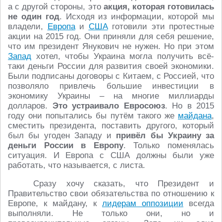
а с другой стороны, это
акция, которая готовилась
не один год
. Исходя из информации, которой мы
владели,
Европа
и
США
готовили эти протестные
акции на 2015 год. Они приняли для себя решение,
что им президент Янукович не нужен. Но при этом
Запад
хотел, чтобы Украина могла получить всё-
таки деньги России для развития своей экономики.
Были подписаны договоры с Китаем, с Россией, что
позволяло привлечь большие инвестиции в
экономику Украины – на многие миллиарды
долларов.
Это устраивало Евросоюз
. Но в 2015
году они попытались бы путём такого же
майдана
,
сместить президента, поставить другого, который
был бы угоден Западу и
привёл бы Украину за
деньги России в Европу
. Только поменялась
ситуация. И Европа с США должны были уже
работать, что называется, с листа.
Сразу хочу сказать, что Президент и
Правительство свои обязательства по отношению к
Европе, к майдану, к
лидерам оппозиции
всегда
выполняли. Не только они, но и