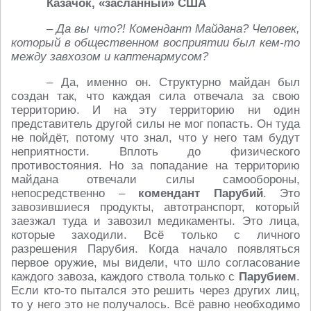
Казачок, «засланный» США
– Да вы что?! Комендант Майдана? Человек,
который в общественном восприятии был кем-то
между завхозом и каптенармусом?
– Да, именно он. Структурно майдан был
создан так, что каждая сила отвечала за свою
территорию. И на эту территорию ни один
представитель другой силы не мог попасть. Он туда
не пойдёт, потому что знал, что у него там будут
неприятности. Вплоть до физического
противостояния. Но за попадание на территорию
майдана отвечали силы самообороны,
непосредственно –
комендант Парубий
. Это
завозившиеся продукты, автотранспорт, который
заезжал туда и завозил медикаменты. Это лица,
которые заходили. Всё только с личного
разрешения Парубия. Когда начало появляться
первое оружие, мы видели, что шло согласование
каждого завоза, каждого ствола только с
Парубием
.
Если кто-то пытался это решить через других лиц,
то у него это не получалось. Всё равно необходимо