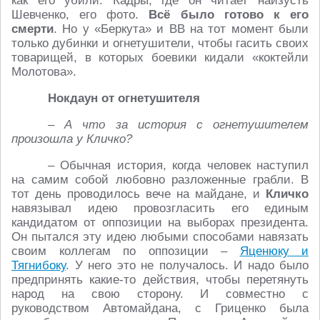
как его убили. Кадры, где он читает наизусть
Шевченко, его фото.
Всё было готово к его
смерти
. Но у «Беркута» и ВВ на тот момент были
только дубинки и огнетушители, чтобы гасить своих
товарищей, в которых боевики кидали «коктейли
Молотова».
Нокдаун от огнетушителя
– А что за история с огнетушителем
произошла у Кличко?
– Обычная история, когда человек наступил
на самим собой любовно разложенные грабли. В
тот день проводилось вече на майдане, и
Кличко
навязывал идею провозгласить его единым
кандидатом от оппозиции на выборах президента.
Он пытался эту идею любыми способами навязать
своим коллегам по оппозиции –
Яценюку и
Тягнибоку
. У него это не получалось. И надо было
предпринять какие-то действия, чтобы перетянуть
народ на свою сторону. И совместно с
руководством Автомайдана, с Гриценко была