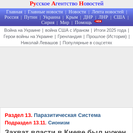
Ру
сское
А
гентство
Н
овостей
Главная
Главные новости
Новости
Лента новостей
|
|
|
|
Россия
Путин
Украина
Крым
ДНР
ЛНР
США
|
|
|
|
|
|
|
Сирия
Мир
Помощь
|
|
Война на Украине
|
война США с Ираном
|
Итоги 2025 года
|
Герои войны на Украине
|
Гренландия
|
Прошлое (История)
|
Николай Левашов
|
Популярные в соцсетях
Раздел 13.
Паразитическая Система
Подраздел 13.11.
Сионизм
Захват власти в Киеве был нужен