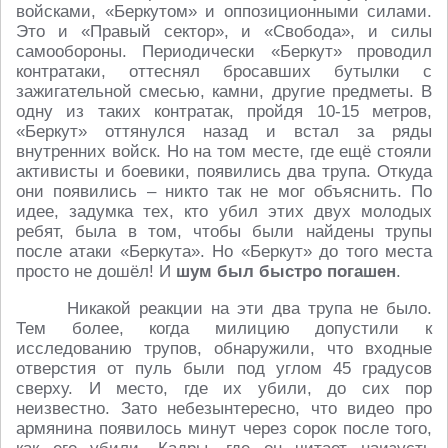
войсками, «Беркутом» и оппозиционными силами.
Это и «Правый сектор», и «Свобода», и силы
самообороны. Периодически «Беркут» проводил
контратаки, оттеснял бросавших бутылки с
зажигательной смесью, камни, другие предметы. В
одну из таких контратак, пройдя 10-15 метров,
«Беркут» оттянулся назад и встал за ряды
внутренних войск. Но на том месте, где ещё стояли
активисты и боевики, появились два трупа. Откуда
они появились – никто так не мог объяснить. По
идее, задумка тех, кто убил этих двух молодых
ребят, была в том, чтобы были найдены трупы
после атаки «Беркута». Но «Беркут» до того места
просто не дошёл! И
шум был быстро погашен
.
Никакой реакции на эти два трупа не было.
Тем более, когда милицию допустили к
исследованию трупов, обнаружили, что входные
отверстия от пуль были под углом 45 градусов
сверху. И место, где их убили, до сих пор
неизвестно. Зато небезынтересно, что видео про
армянина появилось минут через сорок после того,