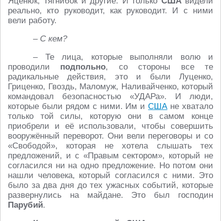
Яценюк, Тягнибок и другие. И только
США
видели
реально, кто руководит, как руководит. И с ними
вели работу.
– С кем?
– Те лица, которые выполняли волю и
проводили
подпольно
, со стороны все те
радикальные действия, это и были Луценко,
Гриценко, Гвоздь, Маломуж, Наливайченко, который
командовал безопасностью «УДАРа». И люди,
которые были рядом с ними. Им и
США
не хватало
только той силы, которую они в самом конце
приобрели и её использовали, чтобы совершить
вооружённый переворот. Они вели переговоры и со
«Свободой», которая не хотела слышать тех
предложений, и с «Правым сектором», который не
согласился ни на одно предложение. Но потом они
нашли человека, который согласился с ними. Это
было за два дня до тех ужасных событий, которые
развернулись на майдане. Это был господин
Парубий
.