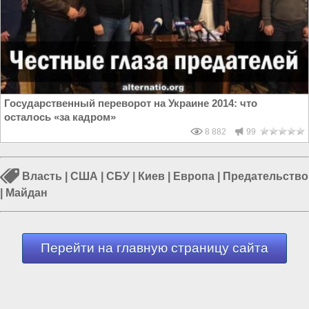
Государственный переворот на Украине 2014: что
осталось «за кадром»
8 882
99
Власть
|
США
|
СБУ
|
Киев
|
Европа
|
Предательство
|
Майдан
Перейти на главную страницу сайта