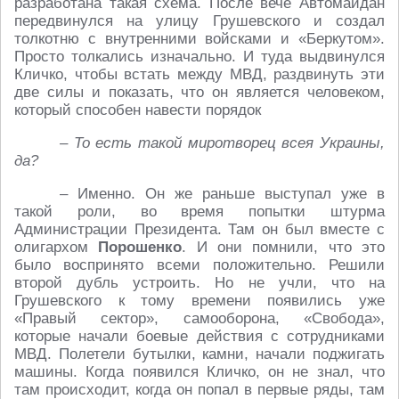
разработана такая схема. После вече Автомайдан
передвинулся на улицу Грушевского и создал
толкотню с внутренними войсками и «Беркутом».
Просто толкались изначально. И туда выдвинулся
Кличко, чтобы встать между МВД, раздвинуть эти
две силы и показать, что он является человеком,
который способен навести порядок
– То есть такой миротворец всея Украины,
да?
– Именно. Он же раньше выступал уже в
такой роли, во время попытки штурма
Администрации Президента. Там он был вместе с
олигархом
Порошенко
. И они помнили, что это
было воспринято всеми положительно. Решили
второй дубль устроить. Но не учли, что на
Грушевского к тому времени появились уже
«Правый сектор», самооборона, «Свобода»,
которые начали боевые действия с сотрудниками
МВД. Полетели бутылки, камни, начали поджигать
машины. Когда появился Кличко, он не знал, что
там происходит, когда он попал в первые ряды, там