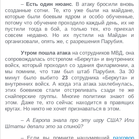
–
Есть один нюанс
. В атаку бросили вновь
созданные сотни. Те, кто уже были на майдане,
которые были боевым ядром и особо обученные,
потому что обучение проходило каждый день, их не
пустили тогда в бой, а только тех, кто приехал
совсем недавно. Но их пустили на Майдан и
организовали, опять же, с разрешения Парубия.
Утром пошла атака
на сотрудников МВД, она
сопровождалась отстрелом «Беркута» и внутренних
войск, который проходил со здания филармонии, а
мы помним, что там был штаб Парубия. За 30
минут было выбито
23
сотрудника «Беркута» и
внутренних войск. А когда эта атака захлебнулась,
этих боевиков стали отстреливать сзади те же
снайперские группы. Многие политики знают об
этом. Даже те, кто сейчас находится в правящих
кругах. Но никто не хочет признаваться в этом.
– А Европа знала про эту игру США? Или
Штаты делали это за спиной?
– Если вы помните нашумевший
разговор